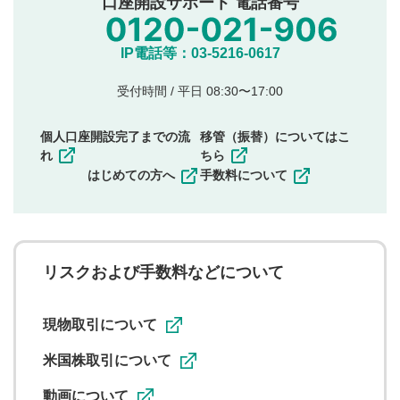
口座開設サポート 電話番号
氏名、住所、電話番号など個人を特定できる情報の
投稿
他のサイトへの誘導や営利目的、広告・宣伝を目
IP電話等：03-5216-0617
的とした投稿
他者の権利（商標、著作権、その他の知的財産
受付時間 / 平日 08:30〜17:00
権）を侵害するような投稿
同一内容の多重投稿
個人口座開設完了までの流
移管（振替）についてはこ
その他当社が不適切と判断した投稿
れ
ちら
一度投稿した評価およびコメントの変更・削除はできま
はじめての方へ
手数料について
せんので、内容をご確認のうえ投稿してください。
利用者は、利用者が投稿したコメントの著作権およびそ
の他の著作権法上の全権利を当社に対して無償で利用する
ことを承諾したものとします。また、利用者は、コメント
に関する著作者人格権を行使しないことに同意します。利
リスクおよび手数料などについて
用者が投稿したコメントは、当社サービスの広告・宣伝、
利用促進の目的で、印刷物・WEBサイト・SNS等に掲載す
ることがあります。
現物取引について
米国株取引について
動画について