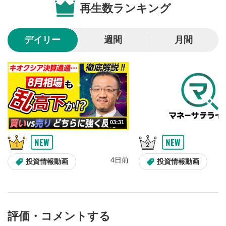
再生数ランキング
10秒戻し/10秒送り
4
10秒、動画を巻き戻し/早送りします。
デイリー
週間
月間
シークバー
5
再生位置を示しています。再生したい位置をクリック
するとその位置から動画が再生されます。
画質/再生速度の設定
6
画質の選択/再生速度の変更ができます。
03:31
音量調整
7
スライダーを上下すると音量が調整できます。
4日前
全画面表示
8
投資情報動画
投資情報動画
動画が全画面で表示されます。再度クリックすると元
のサイズに戻ります。
評価・コメントする