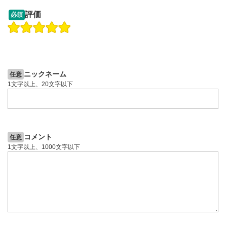
13:33
14:57
評価
必須
操作説明動画
投資情報動画
操作説明動画
2ヶ月前
4日前
投資情報動画
ニックネーム
任意
1文字以上、20文字以下
コメント
任意
1文字以上、1000文字以下