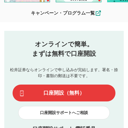
待ちしております。
なお、投稿をもって、本注意事項に同意されたものとみなし
キャンペーン・プログラム一覧
ます。
コメントの内容は、当社の公式な見解や意見ではありま
評価・コメントエリア
1
せん。当社は利用者より投稿された内容について一切の責
星を押下すると1～5段階で評価できます。
任を負いません。利用者ご自身の責任で閲覧および投稿を
オンラインで簡単。
行ってください。
投稿するボタン
2
当社は、利用者同士、もしくは利用者と第三者間のトラ
まずは無料で口座開設
星で評価をすると投稿できます。（お名前とコメント
ブルによって生じた損害に対して一切の責任を負いませ
の入力は任意です）（※コメントは承認制です）
ん。
評価およびコメントは当社にて審査のうえ、掲載となり
松井証券ならオンラインで申し込みが完結します。署名・捺
動画の評価
3
ます。掲載されるまでに日数がかかる場合や掲載されない
印・書類の郵送は不要です。
場合があります。また、審査結果および結果の理由につい
この動画の平均評価が表示されます。（最大評価は5.0
てはお答えできません。各動画コンテンツへの掲載をもっ
です）
口座開設（無料）
て結果のご連絡といたします。ご了承ください。
下記の項目に該当すると判断された投稿内容は、掲載を
見合わせる場合がございます。
口座開設サポートへご相談
本動画コンテンツとは無関係の内容の投稿
他者への誹謗中傷や差別的表現投稿
公序良俗に反する内容の投稿