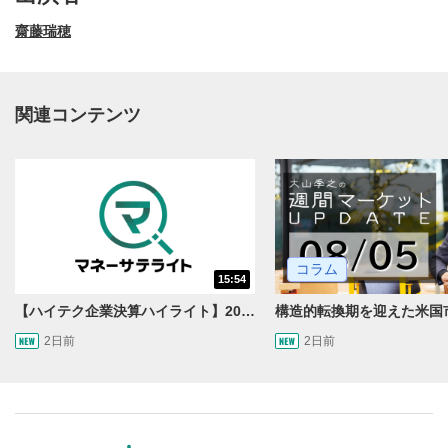
齋藤瑞穂
関連コンテンツ
動画再生エリア
1
コラム
15:54
動画再生エリアをクリックすると、動画を再生または
一時停止します。
【ハイテク企業決算ハイライト】2027年分のメモリに売切れ報道!?＜米国マーケットダイジェスト8/5号＞
2日前
2日前
操作メニュー
2
動画再生エリアにマウスを乗せると表示されます。
再生/一時停止
3
動画を再生または一時停止します。