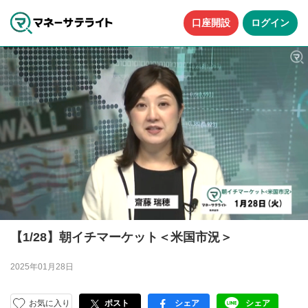
口座開設
ログイン
【1/28】朝イチマーケット＜米国市況＞
2025年01月28日
お気に入り
ポスト
シェア
シェア
facebook
LINE