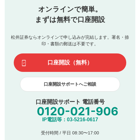
星を押下すると1～5段階で評価できます。
任を負いません。利用者ご自身の責任で閲覧および投稿を
オンラインで簡単。
行ってください。
投稿するボタン
2
当社は、利用者同士、もしくは利用者と第三者間のトラ
まずは無料で口座開設
星で評価をすると投稿できます。（お名前とコメント
ブルによって生じた損害に対して一切の責任を負いませ
の入力は任意です）（※コメントは承認制です）
ん。
評価およびコメントは当社にて審査のうえ、掲載となり
松井証券ならオンラインで申し込みが完結します。署名・捺
動画の評価
3
ます。掲載されるまでに日数がかかる場合や掲載されない
印・書類の郵送は不要です。
場合があります。また、審査結果および結果の理由につい
この動画の平均評価が表示されます。（最大評価は5.0
てはお答えできません。各動画コンテンツへの掲載をもっ
です）
口座開設（無料）
て結果のご連絡といたします。ご了承ください。
下記の項目に該当すると判断された投稿内容は、掲載を
見合わせる場合がございます。
口座開設サポートへご相談
本動画コンテンツとは無関係の内容の投稿
他者への誹謗中傷や差別的表現投稿
公序良俗に反する内容の投稿
口座開設サポート 電話番号
氏名、住所、電話番号など個人を特定できる情報の
投稿
他のサイトへの誘導や営利目的、広告・宣伝を目
IP電話等：03-5216-0617
的とした投稿
他者の権利（商標、著作権、その他の知的財産
受付時間 / 平日 08:30〜17:00
権）を侵害するような投稿