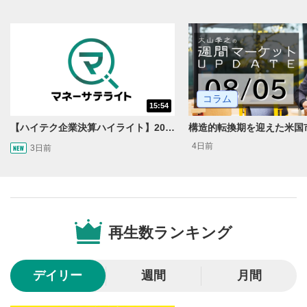
コラム
15:54
【ハイテク企業決算ハイライト】2027年分のメモリに売切れ報道!?＜米国マーケットダイジェスト8/5号＞
4日前
3日前
動画再生エリア
1
動画再生エリアをクリックすると、動画を再生または
一時停止します。
再生数ランキング
操作メニュー
2
動画再生エリアにマウスを乗せると表示されます。
デイリー
週間
月間
再生/一時停止
3
動画を再生または一時停止します。