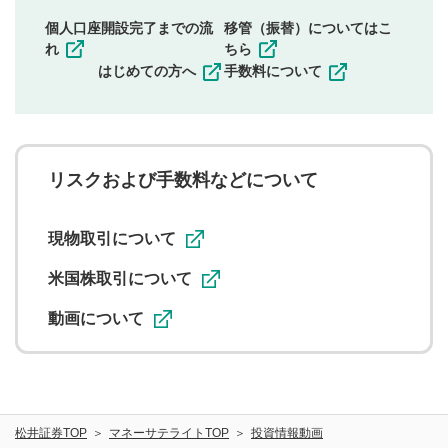
同一内容の多重投稿
個人口座開設完了までの流
移管（振替）についてはこ
その他当社が不適切と判断した投稿
れ
ちら
一度投稿した評価およびコメントの変更・削除はできま
はじめての方へ
手数料について
せんので、内容をご確認のうえ投稿してください。
利用者は、利用者が投稿したコメントの著作権およびそ
の他の著作権法上の全権利を当社に対して無償で利用する
ことを承諾したものとします。また、利用者は、コメント
に関する著作者人格権を行使しないことに同意します。利
リスクおよび手数料などについて
用者が投稿したコメントは、当社サービスの広告・宣伝、
利用促進の目的で、印刷物・WEBサイト・SNS等に掲載す
ることがあります。
現物取引について
米国株取引について
動画について
松井証券TOP
マネーサテライトTOP
投資情報動画