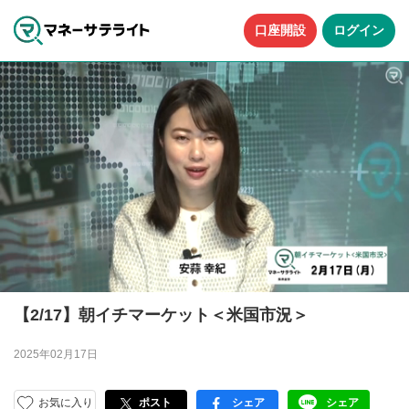
口座開設
ログイン
【2/17】朝イチマーケット＜米国市況＞
2025年02月17日
お気に入り
ポスト
シェア
シェア
facebook
LINE