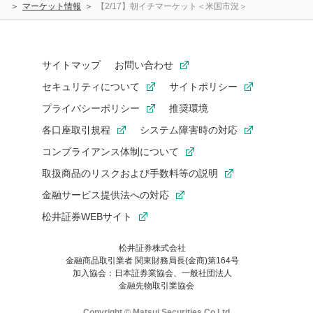
マーケット情報
【2/17】朝イチマーケット＜米国市況＞
サイトマップ
お問い合わせ
セキュリティについて
サイトポリシー
プライバシーポリシー
推奨環境
各口座取引規程
システム障害時の対応
コンプライアンス体制について
取扱商品のリスクおよび手数料等の説明
金融サービス提供法への対応
松井証券WEBサイト
松井証券株式会社
金融商品取引業者 関東財務局長(金商)第164号
お気に入り機能は松井証券の会員限定の機能です。
加入協会：日本証券業協会、一般社団法人
お気に入り登録いただくと、後からいつでもお気に入りのコンテ
金融先物取引業協会
ンツを一覧でご確認いただけます。
ご利用いただくには口座開設が必要です。
Copyright © Matsui Securities Co,Ltd