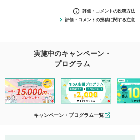
評価・コメントの投稿方法
評価・コメントの投稿に関する注意
評価・コメントの
実施中のキャンペーン・
投稿に関する注意
プログラム
マネーサテライトでは利用者同士の情報交換・情報収集など
を目的として、各動画コンテンツに、評価およびコメントの
投稿ができます。利用者は以下の注意事項をご理解のうえ、
閲覧および投稿を行うものとしてください。
他の利用者が動画を視聴される際の参考になるコメントをお
待ちしております。
なお、投稿をもって、本注意事項に同意されたものとみなし
キャンペーン・プログラム一覧
ます。
コメントの内容は、当社の公式な見解や意見ではありま
評価・コメントエリア
1
せん。当社は利用者より投稿された内容について一切の責