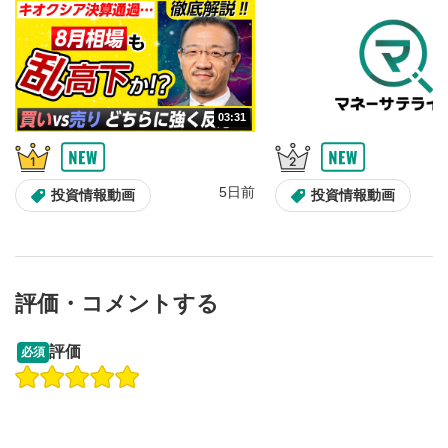
10秒戻し/10秒送り
4
10秒、動画を巻き戻し/早送りします。
シークバー
5
03:31
再生位置を示しています。再生したい位置をクリック
するとその位置から動画が再生されます。
画質/再生速度の設定
6
5日前
投資情報動画
投資情報動画
画質の選択/再生速度の変更ができます。
音量調整
7
スライダーを上下すると音量が調整できます。
評価・コメントする
全画面表示
8
13:33
14:57
動画が全画面で表示されます。再度クリックすると元
評価
必須
のサイズに戻ります。
操作説明動画
投資情報動画
操作説明動画
2ヶ月前
5日前
投資情報動画