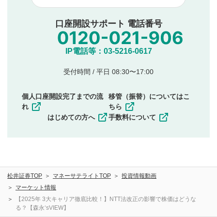
他者への誹謗中傷や差別的表現投稿
公序良俗に反する内容の投稿
口座開設サポート 電話番号
氏名、住所、電話番号など個人を特定できる情報の
投稿
他のサイトへの誘導や営利目的、広告・宣伝を目
IP電話等：03-5216-0617
的とした投稿
他者の権利（商標、著作権、その他の知的財産
受付時間 / 平日 08:30〜17:00
権）を侵害するような投稿
同一内容の多重投稿
個人口座開設完了までの流
移管（振替）についてはこ
その他当社が不適切と判断した投稿
れ
ちら
一度投稿した評価およびコメントの変更・削除はできま
はじめての方へ
手数料について
せんので、内容をご確認のうえ投稿してください。
利用者は、利用者が投稿したコメントの著作権およびそ
の他の著作権法上の全権利を当社に対して無償で利用する
ことを承諾したものとします。また、利用者は、コメント
に関する著作者人格権を行使しないことに同意します。利
松井証券TOP
マネーサテライトTOP
投資情報動画
用者が投稿したコメントは、当社サービスの広告・宣伝、
利用促進の目的で、印刷物・WEBサイト・SNS等に掲載す
マーケット情報
ることがあります。
【2025年 3大キャリア徹底比較！】NTT法改正の影響で株価はどうな
る？【森永‘sVIEW】