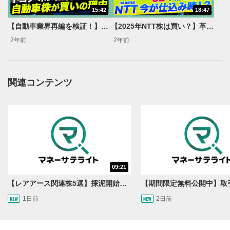
動画タイトルが表示されます。クリックすると
15:42
18:47
YouTubeサイトに移動します。
【自動車業界再編を検証！】ホンダ・日産統合報道/2025年 自動車株は買い？【森永‘sVIEW】
【2025年NTT株は買い？】革新的技術IOWN構想とは【森永‘sVIEW】
後で見る
2年前
2年前
3
クリックするとYouTubeの「後で見る」の再生リスト
に追加されます。
スマートフォンで視聴の場合は動画再生エリア右上のメニュ
関連コンテンツ
ー内にあります。
共有
4
SNSやメールなどで動画を共有・シェアすることがで
きます。
スマートフォンで視聴の場合は動画再生エリア右上のメニュ
ー内にあります。
シークバー
09:21
5
再生位置を示しています。再生したい位置をクリック
【レアアース関連株5選】採泥開始！国産化を目指すレアアースで注目の銘柄は？＜たけぞうNEWS＞
するとその位置から動画が再生されます。
1日前
2日前
再生ボタン
6
動画が再生または一時停止します。