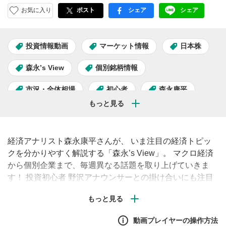
お気に入り
ポスト
シェア
シェア
facebook
LINE
投資情報動画
マーケット情報
日本株
森永’s View
個別銘柄情報
市況・全体相場
初心者
森永康平
経済アナリスト森永康平さんが、 いま注目の経済トピッ
クを分かりやすく解説する「森永’s View」。 マクロ経済
から個別企業まで、毎週異なる話題を取り上げていきま
す！ 投資初心者 野沢アナウンサーとの掛け合いにも注目
です。
動画プレイヤーの操作方法