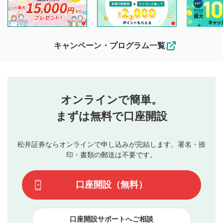
閲覧および投稿を行うものとしてください。
他の利用者が動画を視聴される際の参考になるコメントをお
待ちしております。
なお、投稿をもって、本注意事項に同意されたものとみなし
キャンペーン・プログラム一覧
ます。
コメントの内容は、当社の公式な見解や意見ではありま
評価・コメントエリア
1
せん。当社は利用者より投稿された内容について一切の責
星を押下すると1～5段階で評価できます。
任を負いません。利用者ご自身の責任で閲覧および投稿を
オンラインで簡単。
行ってください。
投稿するボタン
2
当社は、利用者同士、もしくは利用者と第三者間のトラ
まずは無料で口座開設
星で評価をすると投稿できます。（お名前とコメント
ブルによって生じた損害に対して一切の責任を負いませ
の入力は任意です）（※コメントは承認制です）
ん。
評価およびコメントは当社にて審査のうえ、掲載となり
松井証券ならオンラインで申し込みが完結します。署名・捺
動画の評価
3
ます。掲載されるまでに日数がかかる場合や掲載されない
印・書類の郵送は不要です。
場合があります。また、審査結果および結果の理由につい
この動画の平均評価が表示されます。（最大評価は5.0
てはお答えできません。各動画コンテンツへの掲載をもっ
です）
口座開設（無料）
て結果のご連絡といたします。ご了承ください。
下記の項目に該当すると判断された投稿内容は、掲載を
見合わせる場合がございます。
口座開設サポートへご相談
本動画コンテンツとは無関係の内容の投稿