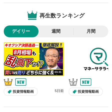
音量調整
7
再生数ランキング
スライダーを上下すると音量が調整できます。
スマートフォンで視聴の場合は端末の音量調節ボタンを利用
してください。
デイリー
週間
月間
字幕設定
8
クリックすると字幕を付けることができます。
字幕は自動生成です。
スマートフォンで視聴の場合は画面右下の設定(歯車マーク)
より選択できます。
再生速度/画質の設定
9
画質の選択/再生速度の変更ができます。
03:31
スマートフォンで視聴の場合は画面右下の設定(歯車マーク)
より選択できます。
YouTubeリンク
10
5日前
投資情報動画
投資情報動画
クリックするとYouTubeサイトに移動します。
全画面表示
11