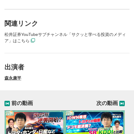
関連リンク
松井証券YouTubeサブチャンネル「サクッと学べる投資のメディ
ア」はこちら
出演者
森永康平
前の動画
次の動画
動画再生エリア
1
動画再生エリアをクリックすると、動画を再生または
一時停止します。
動画タイトル
2