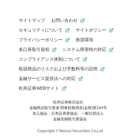
サイトマップ
お問い合わせ
セキュリティについて
サイトポリシー
プライバシーポリシー
推奨環境
各口座取引規程
システム障害時の対応
コンプライアンス体制について
取扱商品のリスクおよび手数料等の説明
金融サービス提供法への対応
松井証券WEBサイト
松井証券株式会社
金融商品取引業者 関東財務局長(金商)第164号
お気に入り機能は松井証券の会員限定の機能です。
加入協会：日本証券業協会、一般社団法人
お気に入り登録いただくと、後からいつでもお気に入りのコンテ
金融先物取引業協会
ンツを一覧でご確認いただけます。
ご利用いただくには口座開設が必要です。
Copyright © Matsui Securities Co,Ltd
すでに松井証券の口座をお持ちでお気に入り登録ができない場合