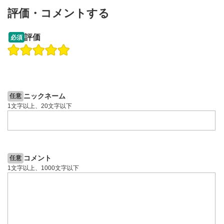
動画が全画面で表示されます。再度クリックすると元
評価・コメントする
のサイズに戻ります。
13:33
14:57
評価
必須
操作説明動画
投資情報動画
操作説明動画
2ヶ月前
5日前
投資情報動画
ニックネーム
任意
1文字以上、20文字以下
コメント
任意
1文字以上、1000文字以下