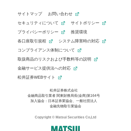
サイトマップ
お問い合わせ
セキュリティについて
サイトポリシー
プライバシーポリシー
推奨環境
各口座取引規程
システム障害時の対応
コンプライアンス体制について
取扱商品のリスクおよび手数料等の説明
金融サービス提供法への対応
松井証券WEBサイト
松井証券株式会社
金融商品取引業者 関東財務局長(金商)第164号
お気に入り機能は松井証券の会員限定の機能です。
加入協会：日本証券業協会、一般社団法人
お気に入り登録いただくと、後からいつでもお気に入りのコンテ
金融先物取引業協会
ンツを一覧でご確認いただけます。
ご利用いただくには口座開設が必要です。
Copyright © Matsui Securities Co,Ltd
すでに松井証券の口座をお持ちでお気に入り登録ができない場合
はご利用の端末で一度ログインしてください。