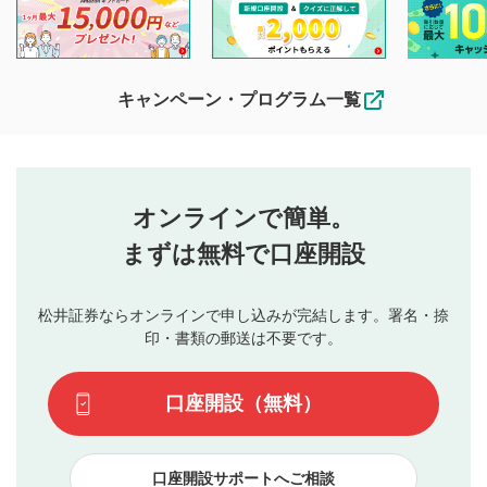
閲覧および投稿を行うものとしてください。
他の利用者が動画を視聴される際の参考になるコメントをお
待ちしております。
なお、投稿をもって、本注意事項に同意されたものとみなし
キャンペーン・プログラム一覧
ます。
コメントの内容は、当社の公式な見解や意見ではありま
評価・コメントエリア
1
せん。当社は利用者より投稿された内容について一切の責
星を押下すると1～5段階で評価できます。
任を負いません。利用者ご自身の責任で閲覧および投稿を
オンラインで簡単。
行ってください。
投稿するボタン
2
当社は、利用者同士、もしくは利用者と第三者間のトラ
まずは無料で口座開設
星で評価をすると投稿できます。（お名前とコメント
ブルによって生じた損害に対して一切の責任を負いませ
の入力は任意です）（※コメントは承認制です）
ん。
評価およびコメントは当社にて審査のうえ、掲載となり
松井証券ならオンラインで申し込みが完結します。署名・捺
動画の評価
3
ます。掲載されるまでに日数がかかる場合や掲載されない
印・書類の郵送は不要です。
場合があります。また、審査結果および結果の理由につい
この動画の平均評価が表示されます。（最大評価は5.0
てはお答えできません。各動画コンテンツへの掲載をもっ
です）
口座開設（無料）
て結果のご連絡といたします。ご了承ください。
下記の項目に該当すると判断された投稿内容は、掲載を
見合わせる場合がございます。
口座開設サポートへご相談
本動画コンテンツとは無関係の内容の投稿