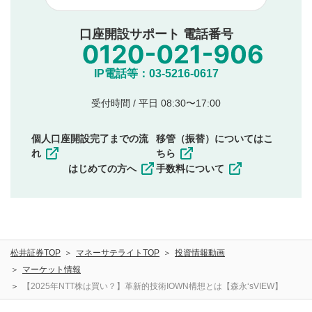
他者への誹謗中傷や差別的表現投稿
公序良俗に反する内容の投稿
口座開設サポート 電話番号
氏名、住所、電話番号など個人を特定できる情報の
投稿
他のサイトへの誘導や営利目的、広告・宣伝を目
IP電話等：03-5216-0617
的とした投稿
他者の権利（商標、著作権、その他の知的財産
受付時間 / 平日 08:30〜17:00
権）を侵害するような投稿
同一内容の多重投稿
個人口座開設完了までの流
移管（振替）についてはこ
その他当社が不適切と判断した投稿
れ
ちら
一度投稿した評価およびコメントの変更・削除はできま
はじめての方へ
手数料について
せんので、内容をご確認のうえ投稿してください。
利用者は、利用者が投稿したコメントの著作権およびそ
の他の著作権法上の全権利を当社に対して無償で利用する
ことを承諾したものとします。また、利用者は、コメント
に関する著作者人格権を行使しないことに同意します。利
松井証券TOP
マネーサテライトTOP
投資情報動画
用者が投稿したコメントは、当社サービスの広告・宣伝、
利用促進の目的で、印刷物・WEBサイト・SNS等に掲載す
マーケット情報
ることがあります。
【2025年NTT株は買い？】革新的技術IOWN構想とは【森永‘sVIEW】