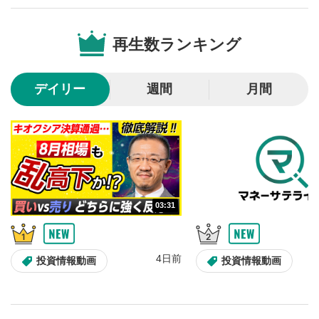
音量調整
7
再生数ランキング
スライダーを上下すると音量が調整できます。
スマートフォンで視聴の場合は端末の音量調節ボタンを利用
してください。
デイリー
週間
月間
字幕設定
8
クリックすると字幕を付けることができます。
字幕は自動生成です。
スマートフォンで視聴の場合は画面右下の設定(歯車マーク)
より選択できます。
再生速度/画質の設定
9
画質の選択/再生速度の変更ができます。
03:31
スマートフォンで視聴の場合は画面右下の設定(歯車マーク)
より選択できます。
YouTubeリンク
10
4日前
投資情報動画
投資情報動画
クリックするとYouTubeサイトに移動します。
全画面表示
11