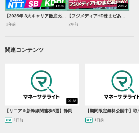
動画タイトルが表示されます。クリックすると
17:30
20:12
YouTubeサイトに移動します。
【2025年 3大キャリア徹底比較！】NTT法改正の影響で株価はどうなる？【森永‘sVIEW】
【フジメディアHD株まだあがる？】TBS・日テレ・テレ朝・テレ東等民放株と比較【森永‘sVIEW】
後で見る
2年前
2年前
3
クリックするとYouTubeの「後で見る」の再生リスト
に追加されます。
スマートフォンで視聴の場合は動画再生エリア右上のメニュ
関連コンテンツ
ー内にあります。
共有
4
SNSやメールなどで動画を共有・シェアすることがで
きます。
スマートフォンで視聴の場合は動画再生エリア右上のメニュ
ー内にあります。
シークバー
09:38
5
再生位置を示しています。再生したい位置をクリック
【リニア＆新幹線関連株5選】静岡県知事の承認でリニア路線工事進展！北陸新幹線も「小浜・京都ルート」再決定！関連する注目の銘柄は？＜たけぞうNEWS＞
するとその位置から動画が再生されます。
1日前
1日前
再生ボタン
6
動画が再生または一時停止します。