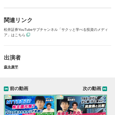
関連リンク
松井証券YouTubeサブチャンネル「サクッと学べる投資のメディ
ア」はこちら
出演者
森永康平
前の動画
次の動画
動画再生エリア
1
動画再生エリアをクリックすると、動画を再生または
一時停止します。
動画タイトル
2