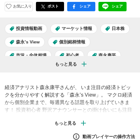
お気に入り
ポスト
シェア
シェア
facebook
LINE
投資情報動画
マーケット情報
日本株
森永’s View
個別銘柄情報
市況・全体相場
初心者
森永康平
経済アナリスト森永康平さんが、 いま注目の経済トピッ
クを分かりやすく解説する「森永’s View」。 マクロ経済
から個別企業まで、毎週異なる話題を取り上げていきま
す！ 投資初心者 野沢アナウンサーとの掛け合いにも注目
です。
動画プレイヤーの操作方法