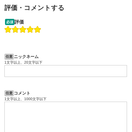
動画が全画面で表示されます。再度クリックすると元
評価・コメントする
のサイズに戻ります。
13:33
14:57
評価
必須
操作説明動画
投資情報動画
操作説明動画
2ヶ月前
4日前
投資情報動画
ニックネーム
任意
1文字以上、20文字以下
コメント
任意
1文字以上、1000文字以下