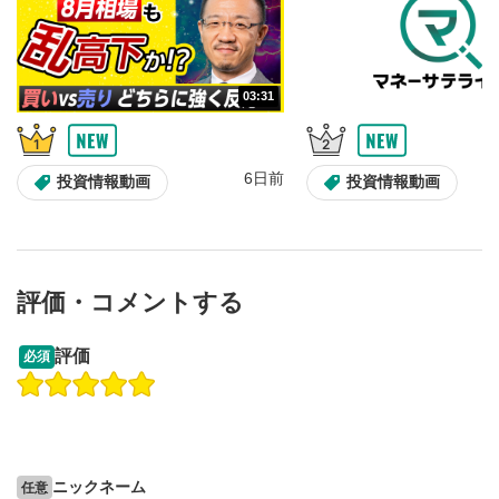
03:31
6日前
投資情報動画
投資情報動画
評価・コメントする
13:33
14:57
評価
必須
操作説明動画
投資情報動画
操作説明動画
2ヶ月前
6日前
投資情報動画
ニックネーム
任意