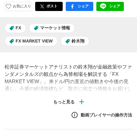
お気に入り
ポスト
シェア
シェア
facebook
LINE
FX
マーケット情報
FX MARKET VIEW
鈴木翔
松井証券マーケットアナリストの鈴木翔が金融政策やファ
ンダメンタルズの観点から為替相場を解説する「FX
MARKET VIEW」。米ドル/円の直近の値動きや今後の見
通し、今週の経済指標など、取引に役立つ情報をお届けし
ます。（毎週月曜・水曜・金曜午前に配信予定）
動画プレイヤーの操作方法