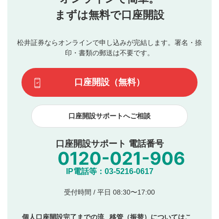
行ってください。
投稿するボタン
2
当社は、利用者同士、もしくは利用者と第三者間のトラ
まずは無料で口座開設
星で評価をすると投稿できます。（お名前とコメント
ブルによって生じた損害に対して一切の責任を負いませ
の入力は任意です）（※コメントは承認制です）
ん。
評価およびコメントは当社にて審査のうえ、掲載となり
松井証券ならオンラインで申し込みが完結します。署名・捺
動画の評価
3
ます。掲載されるまでに日数がかかる場合や掲載されない
印・書類の郵送は不要です。
場合があります。また、審査結果および結果の理由につい
この動画の平均評価が表示されます。（最大評価は5.0
てはお答えできません。各動画コンテンツへの掲載をもっ
です）
口座開設（無料）
て結果のご連絡といたします。ご了承ください。
下記の項目に該当すると判断された投稿内容は、掲載を
見合わせる場合がございます。
口座開設サポートへご相談
本動画コンテンツとは無関係の内容の投稿
他者への誹謗中傷や差別的表現投稿
公序良俗に反する内容の投稿
口座開設サポート 電話番号
氏名、住所、電話番号など個人を特定できる情報の
投稿
他のサイトへの誘導や営利目的、広告・宣伝を目
IP電話等：03-5216-0617
的とした投稿
他者の権利（商標、著作権、その他の知的財産
受付時間 / 平日 08:30〜17:00
権）を侵害するような投稿
同一内容の多重投稿
個人口座開設完了までの流
移管（振替）についてはこ