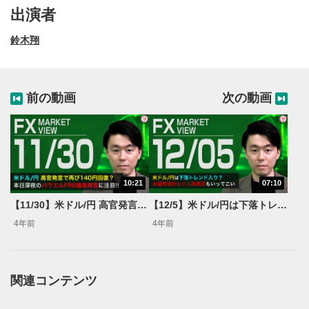
出演者
鈴木翔
前の動画
次の動画
10:21
07:10
動画再生エリア
1
【11/30】米ドル/円 高官発言で再び140円回復？＜FX MARKET VIEW＞
【12/5】米ドル/円は下落トレンド入り？＜FX MARKET VIEW＞
動画再生エリアをクリックすると、動画を再生または
4年前
4年前
一時停止します。
操作メニュー
2
動画再生エリアにマウスを乗せると表示されます。
関連コンテンツ
再生/一時停止
3