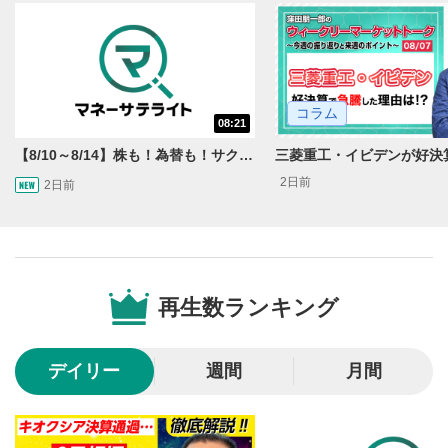
動画を再生または一時停止します。
10秒戻し/10秒送り
4
10秒、動画を巻き戻し/早送りします。
コラム
シークバー
08:21
5
再生位置を示しています。再生したい位置をクリック
【8/10～8/14】株も！為替も！サクッと！来週のマーケット見通し＜Next View＞
するとその位置から動画が再生されます。
2日前
2日前
画質/再生速度の設定
6
画質の選択/再生速度の変更ができます。
音量調整
7
再生数ランキング
スライダーを上下すると音量が調整できます。
全画面表示
8
デイリー
週間
月間
動画が全画面で表示されます。再度クリックすると元
のサイズに戻ります。