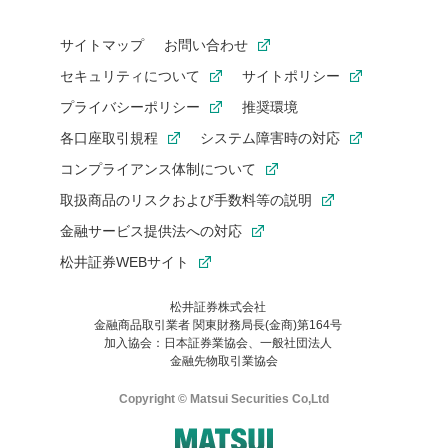
サイトマップ
お問い合わせ
セキュリティについて
サイトポリシー
プライバシーポリシー
推奨環境
各口座取引規程
システム障害時の対応
コンプライアンス体制について
取扱商品のリスクおよび手数料等の説明
金融サービス提供法への対応
松井証券WEBサイト
松井証券株式会社
金融商品取引業者 関東財務局長(金商)第164号
お気に入り機能は松井証券の会員限定の機能です。
加入協会：日本証券業協会、一般社団法人
お気に入り登録いただくと、後からいつでもお気に入りのコンテ
金融先物取引業協会
ンツを一覧でご確認いただけます。
ご利用いただくには口座開設が必要です。
Copyright © Matsui Securities Co,Ltd
すでに松井証券の口座をお持ちでお気に入り登録ができない場合
はご利用の端末で一度ログインしてください。