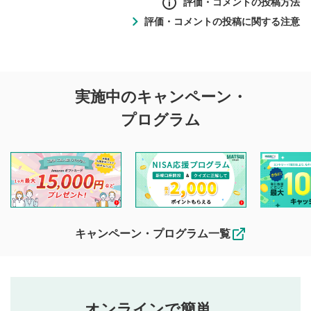
評価・コメントの投稿方法
評価・コメントの投稿に関する注意
評価・コメントの
実施中のキャンペーン・
投稿に関する注意
プログラム
マネーサテライトでは利用者同士の情報交換・情報収集など
を目的として、各動画コンテンツに、評価およびコメントの
投稿ができます。利用者は以下の注意事項をご理解のうえ、
閲覧および投稿を行うものとしてください。
他の利用者が動画を視聴される際の参考になるコメントをお
待ちしております。
なお、投稿をもって、本注意事項に同意されたものとみなし
キャンペーン・プログラム一覧
ます。
コメントの内容は、当社の公式な見解や意見ではありま
評価・コメントエリア
1
せん。当社は利用者より投稿された内容について一切の責
星を押下すると1～5段階で評価できます。
任を負いません。利用者ご自身の責任で閲覧および投稿を
オンラインで簡単。