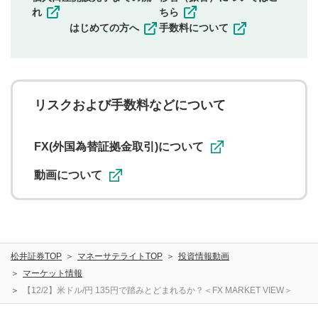
その他当社が不適切と判断した投稿
れ
ちら
一度投稿した評価およびコメントの変更・削除はできま
はじめての方へ
手数料について
せんので、内容をご確認のうえ投稿してください。
利用者は、利用者が投稿したコメントの著作権およびそ
の他の著作権法上の全権利を当社に対して無償で利用する
ことを承諾したものとします。また、利用者は、コメント
に関する著作者人格権を行使しないことに同意します。利
リスクおよび手数料などについて
用者が投稿したコメントは、当社サービスの広告・宣伝、
利用促進の目的で、印刷物・WEBサイト・SNS等に掲載す
ることがあります。
FX(外国為替証拠金取引)について
動画について
松井証券TOP
マネーサテライトTOP
投資情報動画
マーケット情報
【12/2】米ドル/円 135円で踏みとどまれるか？＜FX MARKET VIEW＞