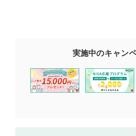
評価・コメ
評価・コメント
マネーサテライトでは利用者同士の情報交換・情報収集などを
できます。利用者は以下の注意事項をご理解のうえ、閲覧およ
実施中のキャン
他の利用者が動画を視聴される際の参考になるコメントをお待
なお、投稿をもって、本注意事項に同意されたものとみなしま
コメントの内容は、当社の公式な見解や意見ではありませ
ません。利用者ご自身の責任で閲覧および投稿を行ってく
当社は、利用者同士、もしくは利用者と第三者間のトラブ
評価およびコメントは当社にて審査のうえ、掲載となりま
ります。また、審査結果および結果の理由についてはお答
といたします。ご了承ください。
下記の項目に該当すると判断された投稿内容は、掲載を見
本動画コンテンツとは無関係の内容の投稿
他者への誹謗中傷や差別的表現投稿
公序良俗に反する内容の投稿