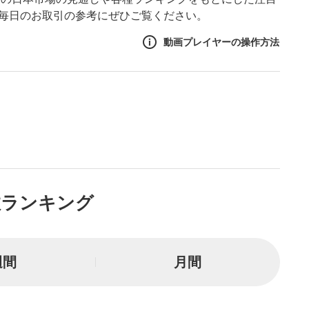
。毎日のお取引の参考にぜひご覧ください。
動画プレイヤーの操作方法
作方法
生エリア
リアをクリックすると、動画
は一時停止します。
ニュー
数ランキング
リアにマウスを乗せると表示
一時停止
週間
月間
または一時停止します。
し/10秒送り