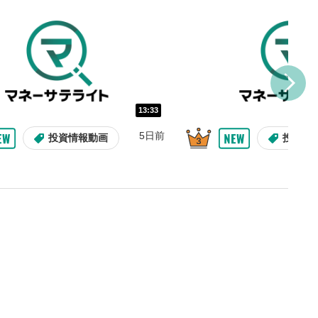
を巻き戻し/早送りします。
バー
示しています。再生したい位
クするとその位置から動画が
す。
再生速度の設定
13:33
/再生速度の変更ができます。
5日前
投資情報動画
投資情
整
を上下すると音量が調整でき
表示
面で表示されます。再度クリ
元のサイズに戻ります。
09:12
10:29
2ヶ月前
8日前
投資情報動画
操作説明動画
操作説明動画
投資情