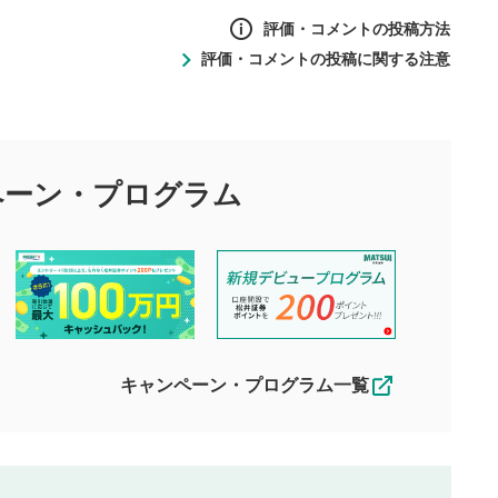
評価・コメントの投稿方法
評価・コメントの投稿に関する注意
ントの投稿方法
の
投稿に関する注意
目的として、各動画コンテンツに、評価およびコメントの投稿が
評価・コメントエリア
1
び投稿を行うものとしてください。
ペーン・
プログラム
星を押下すると1～5段階で評価できま
ちしております。
す。
す。
投稿するボタン
2
ん。当社は利用者より投稿された内容について一切の責任を負い
ださい。
星で評価をすると投稿できます。（お名
ルによって生じた損害に対して一切の責任を負いません。
前とコメントの入力は任意です）（※コメ
す。掲載されるまでに日数がかかる場合や掲載されない場合があ
ントは承認制です）
えできません。各動画コンテンツへの掲載をもって結果のご連絡
キャンペーン・プログラム一覧
動画の評価
3
合わせる場合がございます。
この動画の平均評価が表示されます。
（最大評価は5.0です）