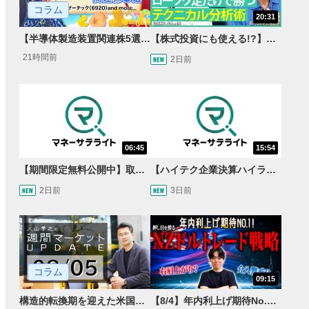
コラム
20:31
【半導体製造装置関連株5選】～円高耐性の強さでも評価！～
【株式投資にも使える!?】ローソク足だけで勝つテクニカル分析術【JINの月間ホットトピック対談】
21時間前
2日前
06:45
15:54
【期間限定無料公開中】取引量世界一の通貨ペアに優位性あり!?ドル/円&ユーロドルのテクニカルを検証！【JINのマンスリーFX戦略】
【ハイテク企業決算ハイライト】2027年分のメモリに売切れ報道!?＜米国マーケットダイジェスト8/5号＞
2日前
3日前
コラム
09:15
構造的転換期を迎えた米国市場 AIインフラ投資とFRBウォーシュ体制下の株式投資
【8/4】年内利上げ期待No.1！右肩上がりNZドル/円のトレード戦略【世界情勢からみるFXトレンド通貨ペア】