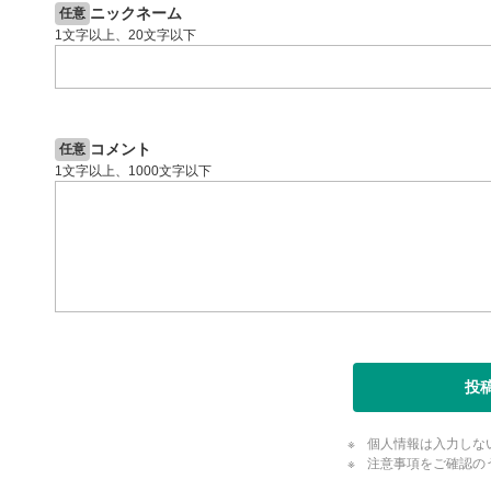
ニックネーム
任意
1文字以上、20文字以下
コメント
任意
1文字以上、1000文字以下
投
個人情報は入力しな
注意事項をご確認の