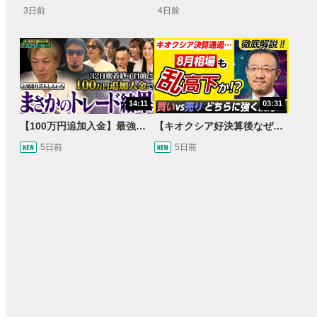
3日前
4日前
14:11
03:31
【100万円追加入金】最強億トレ軍団から学ぶ32日間！お見送り芸人しんいちのトレード成果は？【目指せ億トレ！FXドリーマー！#04】
【キオクシア好決算後なぜ乱高下!?】買い材料は自社株買いと株式分割/売りのサインとは…？
5日前
5日前