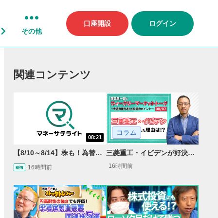
口座開設
ログイン
その他
関連コンテンツ
コラム
08:21
【8/10～8/14】株も！為替も！サクッと！来週のマーケット見通し＜Next View＞
三菱重工・イビデンが好決算で急騰した理由とは？｜株価反応と今後の見通し
16時間前
16時間前