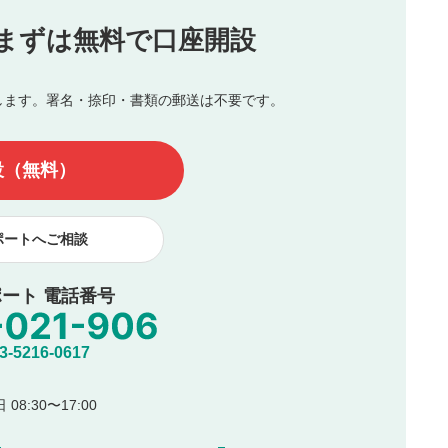
投稿
まずは無料で口座開設
じる
とした投稿
を侵害するような投稿
します。署名・捺印・書類の郵送は不要です。
んので、内容をご確認のうえ投稿してください。
他の著作権法上の全権利を当社に対して無償で利用することを承
設（無料）
著作者人格権を行使しないことに同意します。利用者が投稿した
、印刷物・WEBサイト・SNS等に掲載することがあります。
ポートへご相談
ート 電話番号
5216-0617
08:30〜17:00