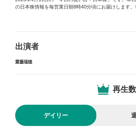
の日本株情報を毎営業日朝8時40分頃にお届けします
動画プレイヤーの操
出演者
動画再
1
齋藤瑞穂
動画再生エ
を再生また
操作メ
2
再生
動画再生エ
されます。
再生/
3
デイリー
動画を再生
10秒戻
4