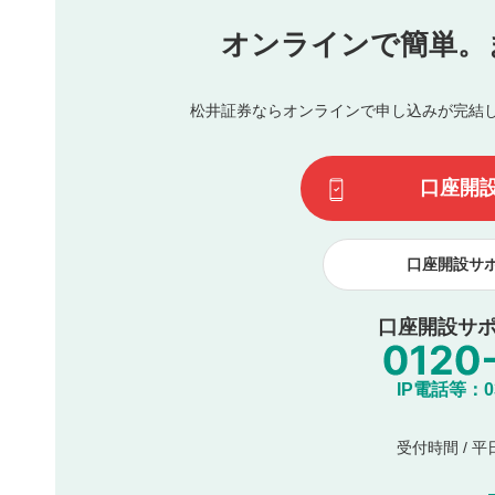
氏名、住所、電話番号など個人を特定できる情報の
オンラインで簡単。
閉
他のサイトへの誘導や営利目的、広告・宣伝を目的
他者の権利（商標、著作権、その他の知的財産権）
同一内容の多重投稿
松井証券ならオンラインで申し込みが完結
その他当社が不適切と判断した投稿
一度投稿した評価およびコメントの変更・削除はできませ
利用者は、利用者が投稿したコメントの著作権およびその
口座開
諾したものとします。また、利用者は、コメントに関する
コメントは、当社サービスの広告・宣伝、利用促進の目的で
口座開設サ
口座開設サポ
IP電話等：03-
受付時間 / 平日 