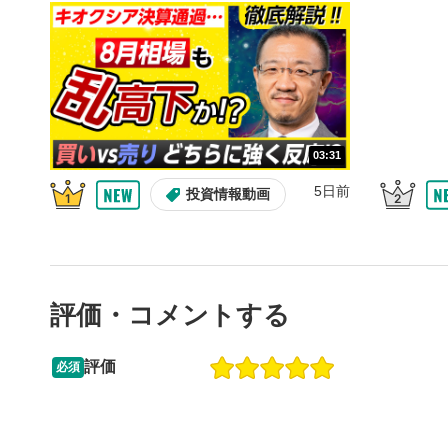
10秒、動画
シーク
5
再生位置を
置をクリッ
再生されま
画質/
6
03:31
画質の選択
5日前
投資情報動画
音量調
7
スライダー
ます。
評価・コメントする
全画面
8
動画が全画
ックすると
評価
必須
13:33
14:57
2ヶ月前
操作説明動画
5日前
投資情報動画
閉じる