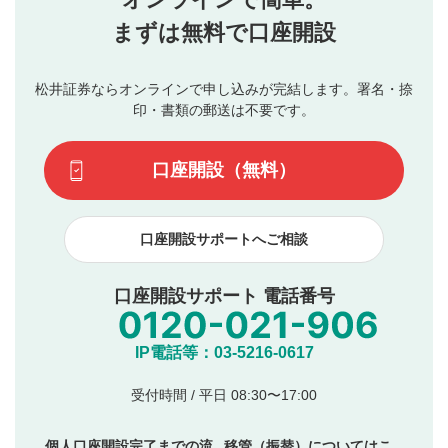
行ってください。
投稿するボタン
2
当社は、利用者同士、もしくは利用者と第三者間のトラ
まずは無料で口座開設
星で評価をすると投稿できます。（お名前とコメント
ブルによって生じた損害に対して一切の責任を負いませ
の入力は任意です）（※コメントは承認制です）
ん。
評価およびコメントは当社にて審査のうえ、掲載となり
松井証券ならオンラインで申し込みが完結します。署名・捺
動画の評価
3
ます。掲載されるまでに日数がかかる場合や掲載されない
印・書類の郵送は不要です。
場合があります。また、審査結果および結果の理由につい
この動画の平均評価が表示されます。（最大評価は5.0
てはお答えできません。各動画コンテンツへの掲載をもっ
です）
口座開設（無料）
て結果のご連絡といたします。ご了承ください。
下記の項目に該当すると判断された投稿内容は、掲載を
見合わせる場合がございます。
口座開設サポートへご相談
本動画コンテンツとは無関係の内容の投稿
他者への誹謗中傷や差別的表現投稿
公序良俗に反する内容の投稿
口座開設サポート 電話番号
氏名、住所、電話番号など個人を特定できる情報の
投稿
他のサイトへの誘導や営利目的、広告・宣伝を目
IP電話等：03-5216-0617
的とした投稿
他者の権利（商標、著作権、その他の知的財産
受付時間 / 平日 08:30〜17:00
権）を侵害するような投稿
同一内容の多重投稿
個人口座開設完了までの流
移管（振替）についてはこ