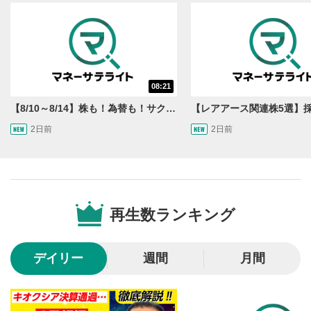
動画再生エリア
1
08:21
動画再生エリアをクリックすると、動画を再生または
一時停止します。
【8/10～8/14】株も！為替も！サクッと！来週のマーケット見通し＜Next View＞
2日前
2日前
操作メニュー
2
動画再生エリアにマウスを乗せると表示されます。
再生/一時停止
3
動画を再生または一時停止します。
再生数ランキング
10秒戻し/10秒送り
4
10秒、動画を巻き戻し/早送りします。
デイリー
週間
月間
シークバー
5
再生位置を示しています。再生したい位置をクリック
するとその位置から動画が再生されます。