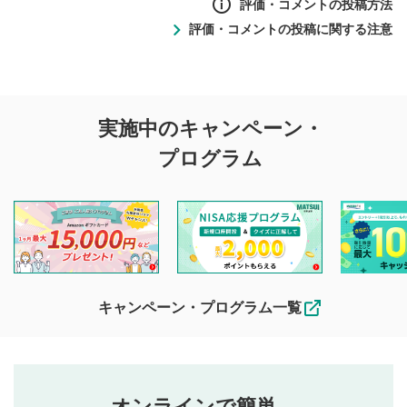
評価・コメントの投稿方法
評価・コメントの投稿に関する注意
評価・コメントの
実施中のキャンペーン・
投稿に関する注意
プログラム
マネーサテライトでは利用者同士の情報交換・情報収集など
を目的として、各動画コンテンツに、評価およびコメントの
投稿ができます。利用者は以下の注意事項をご理解のうえ、
閲覧および投稿を行うものとしてください。
他の利用者が動画を視聴される際の参考になるコメントをお
待ちしております。
なお、投稿をもって、本注意事項に同意されたものとみなし
キャンペーン・プログラム一覧
ます。
コメントの内容は、当社の公式な見解や意見ではありま
評価・コメントエリア
1
せん。当社は利用者より投稿された内容について一切の責
星を押下すると1～5段階で評価できます。
任を負いません。利用者ご自身の責任で閲覧および投稿を
オンラインで簡単。