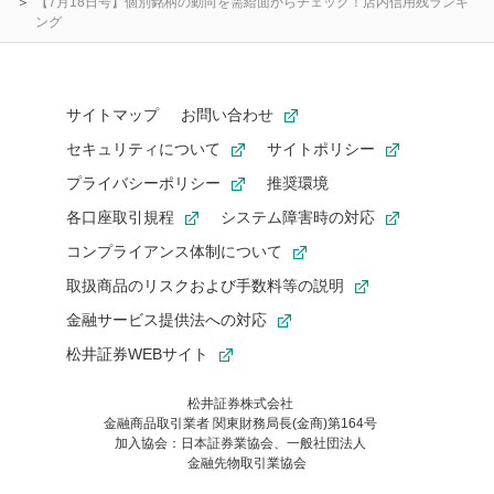
【7月18日号】個別銘柄の動向を需給面からチェック！店内信用残ランキ
ング
サイトマップ
お問い合わせ
セキュリティについて
サイトポリシー
プライバシーポリシー
推奨環境
各口座取引規程
システム障害時の対応
コンプライアンス体制について
取扱商品のリスクおよび手数料等の説明
金融サービス提供法への対応
松井証券WEBサイト
松井証券株式会社
金融商品取引業者 関東財務局長(金商)第164号
お気に入り機能は松井証券の会員限定の機能です。
加入協会：日本証券業協会、一般社団法人
お気に入り登録いただくと、後からいつでもお気に入りのコンテ
金融先物取引業協会
ンツを一覧でご確認いただけます。