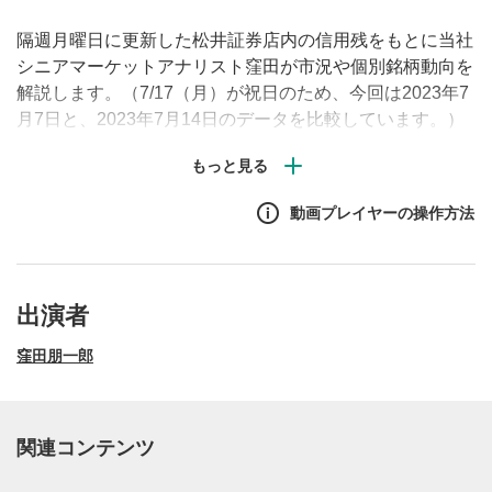
隔週月曜日に更新した松井証券店内の信用残をもとに当社
シニアマーケットアナリスト窪田が市況や個別銘柄動向を
解説します。（7/17（月）が祝日のため、今回は2023年7
月7日と、2023年7月14日のデータを比較しています。）
信用残の変化から、マーケットの動きを先読みしていきま
す。さらに番組後半では、個別銘柄の信用残増減ランキン
グも公開します。信用残高の推移は将来の値動きの参考に
動画プレイヤーの操作方法
なりますので、信用取引を行っていない方も是非動画をご
覧ください！
出演者
窪田朋一郎
関連コンテンツ