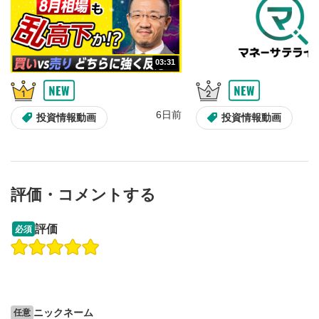
画質/再生速度の設定
6
画質の選択/再生速度の変更ができます。
03:31
音量調整
7
スライダーを上下すると音量が調整できます。
6日前
全画面表示
8
投資情報動画
投資情報動画
動画が全画面で表示されます。再度クリックすると元
のサイズに戻ります。
評価・コメントする
13:33
14:57
評価
必須
操作説明動画
投資情報動画
操作説明動画
2ヶ月前
6日前
投資情報動画
ニックネーム
任意