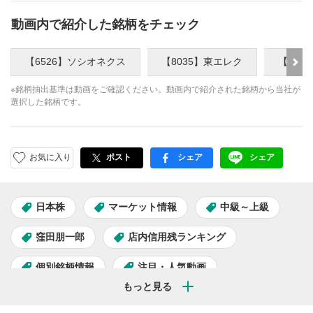
動画内で紹介した銘柄をチェック
【6526】ソシオネクス
【8035】東エレク
【685
※銘柄抽出基準は動画をご確認ください。動画内で紹介された銘柄から当社が
選択した銘柄です。
お気に入り
ポスト
シェア
シェア
facebook
LINE
日本株
マーケット情報
中級～上級
窪田朋一郎
店内信用残ランキング
個別銘柄情報
注目・人気動画