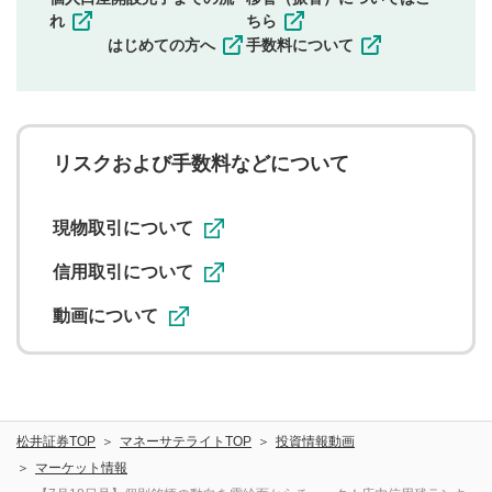
その他当社が不適切と判断した投稿
れ
ちら
一度投稿した評価およびコメントの変更・削除はできま
はじめての方へ
手数料について
せんので、内容をご確認のうえ投稿してください。
利用者は、利用者が投稿したコメントの著作権およびそ
の他の著作権法上の全権利を当社に対して無償で利用する
ことを承諾したものとします。また、利用者は、コメント
に関する著作者人格権を行使しないことに同意します。利
リスクおよび手数料などについて
用者が投稿したコメントは、当社サービスの広告・宣伝、
利用促進の目的で、印刷物・WEBサイト・SNS等に掲載す
ることがあります。
現物取引について
信用取引について
動画について
松井証券TOP
マネーサテライトTOP
投資情報動画
マーケット情報