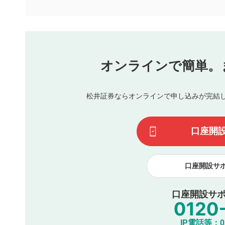
下記の項目に該当すると判断された投稿内容は、掲載を見
本動画コンテンツとは無関係の内容の投稿
他者への誹謗中傷や差別的表現投稿
公序良俗に反する内容の投稿
氏名、住所、電話番号など個人を特定できる情報の
オンラインで簡単。
閉
他のサイトへの誘導や営利目的、広告・宣伝を目的
他者の権利（商標、著作権、その他の知的財産権）
同一内容の多重投稿
松井証券ならオンラインで申し込みが完結
その他当社が不適切と判断した投稿
一度投稿した評価およびコメントの変更・削除はできませ
利用者は、利用者が投稿したコメントの著作権およびその
口座開
諾したものとします。また、利用者は、コメントに関する
コメントは、当社サービスの広告・宣伝、利用促進の目的で
口座開設サ
口座開設サポ
IP電話等：03-