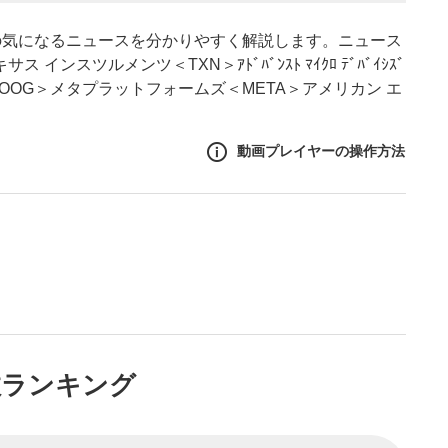
の気になるニュースを分かりやすく解説します。ニュース
スツルメンツ＜TXN＞ｱﾄﾞﾊﾞﾝｽﾄ ﾏｲｸﾛ ﾃﾞﾊﾞｲｼｽﾞ
OOG＞メタプラットフォームズ＜META＞アメリカン エ
動画プレイヤーの操作方法
作方法
生エリア
リアをクリックすると、動画
は一時停止します。
ニュー
数ランキング
リアにマウスを乗せると表示