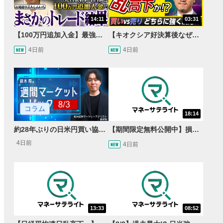
14:11
03:31
【100万円追加入金】最強億トレ軍団から学ぶ32日間！お見送り芸人しんいちのトレード成果は？【目指せ億トレ！FXドリーマー！#04】
【キオクシア好決算後なぜ乱高下!?】買い材料は自社株買いと株式分割/売りのサインとは…？
4日前
4日前
コラム
18:14
約28年ぶりの日米円買い協調介入 円安トレンドは転換するのか？
【期間限定無料公開中】損失を出し続けるお見送り芸人しんいち、Wemofを学ぶ【目指せ億トレ！FXドリーマー！#05】
4日前
4日前
13:33
08:52