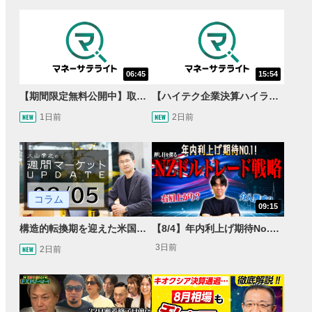
06:45
15:54
【期間限定無料公開中】取引量世界一の通貨ペアに優位性あり!?ドル/円&ユーロドルのテクニカルを検証！【JINのマンスリーFX戦略】
【ハイテク企業決算ハイライト】2027年分のメモリに売切れ報道!?＜米国マーケットダイジェスト8/5号＞
1日前
2日前
コラム
09:15
構造的転換期を迎えた米国市場 AIインフラ投資とFRBウォーシュ体制下の株式投資
【8/4】年内利上げ期待No.1！右肩上がりNZドル/円のトレード戦略【世界情勢からみるFXトレンド通貨ペア】
3日前
2日前