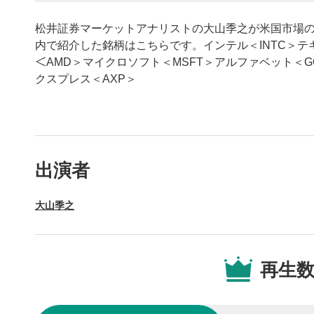
松井証券マーケットアナリストの大山季之が米国市場
内で紹介した銘柄はこちらです。インテル＜INTC＞テキサス イン
＜AMD＞マイクロソフト＜MSFT＞アルファベット＜G
クスプレス＜AXP＞
動画プレイヤーの操
出演者
動画再
1
大山季之
動画再生エ
を再生また
操作メ
2
再生
動画再生エ
されます。