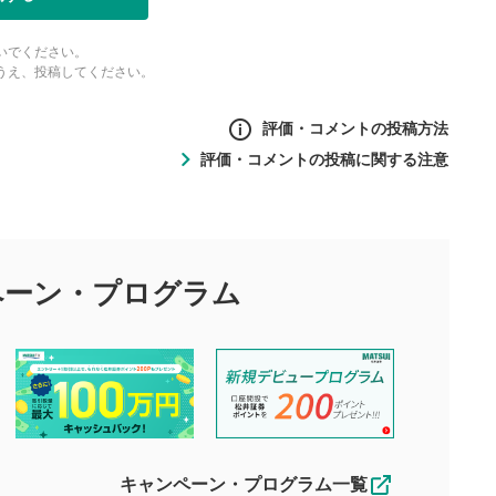
いでください。
うえ、投稿してください。
評価・コメントの投稿方法
評価・コメントの投稿に関する注意
ントの投稿方法
の
投稿に関する注意
目的として、各動画コンテンツに、評価およびコメントの投稿が
評価・コメントエリア
1
び投稿を行うものとしてください。
ペーン・
プログラム
星を押下すると1～5段階で評価できま
ちしております。
す。
す。
投稿するボタン
2
ん。当社は利用者より投稿された内容について一切の責任を負い
ださい。
星で評価をすると投稿できます。（お名
ルによって生じた損害に対して一切の責任を負いません。
前とコメントの入力は任意です）（※コメ
す。掲載されるまでに日数がかかる場合や掲載されない場合があ
ントは承認制です）
えできません。各動画コンテンツへの掲載をもって結果のご連絡
キャンペーン・プログラム一覧
動画の評価
3