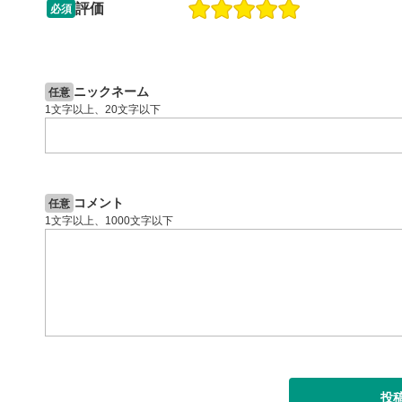
ックすると
評価
必須
13:33
14:57
2ヶ月前
操作説明動画
4日前
投資情報動画
閉じる
ニックネーム
任意
1文字以上、20文字以下
コメント
任意
1文字以上、1000文字以下
投