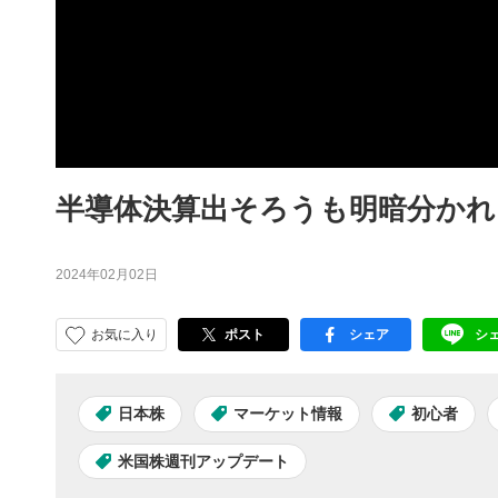
半導体決算出そろうも明暗分かれ
2024年02月02日
お気に入り
ポスト
シェア
シ
facebook
LI
日本株
マーケット情報
初心者
米国株週刊アップデート