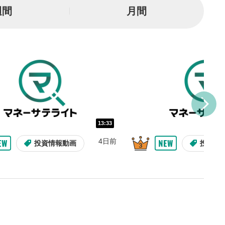
一時停止
週間
月間
または一時停止します。
し/10秒送り
を巻き戻し/早送りします。
バー
示しています。再生したい位
クするとその位置から動画が
す。
再生速度の設定
13:33
/再生速度の変更ができます。
4日前
投資情報動画
投資情
整
を上下すると音量が調整でき
表示
面で表示されます。再度クリ