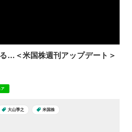
る…＜米国株週刊アップデート＞
ェア
NE
大山季之
米国株