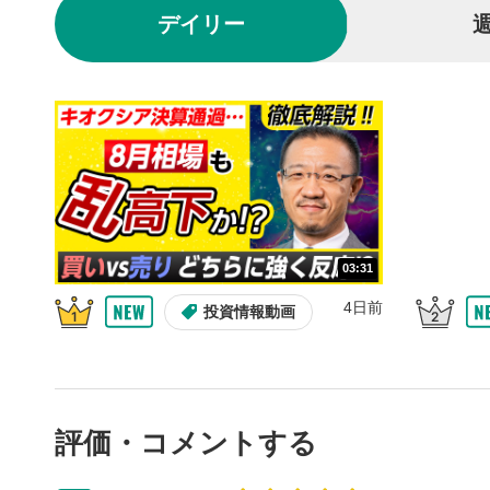
再生/
3
デイリー
動画を再生
10秒戻
4
10秒、動画
シーク
5
再生位置を
置をクリッ
再生されま
画質/
6
03:31
画質の選択
4日前
投資情報動画
音量調
7
スライダー
ます。
評価・コメントする
全画面
8
動画が全画