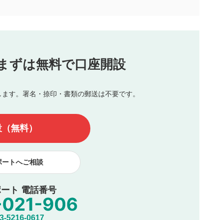
合わせる場合がございます。
この動画の平均評価が表示されます。
（最大評価は5.0です）
投稿
まずは無料で口座開設
じる
とした投稿
を侵害するような投稿
します。署名・捺印・書類の郵送は不要です。
んので、内容をご確認のうえ投稿してください。
他の著作権法上の全権利を当社に対して無償で利用することを承
設（無料）
著作者人格権を行使しないことに同意します。利用者が投稿した
、印刷物・WEBサイト・SNS等に掲載することがあります。
ポートへご相談
ート 電話番号
5216-0617