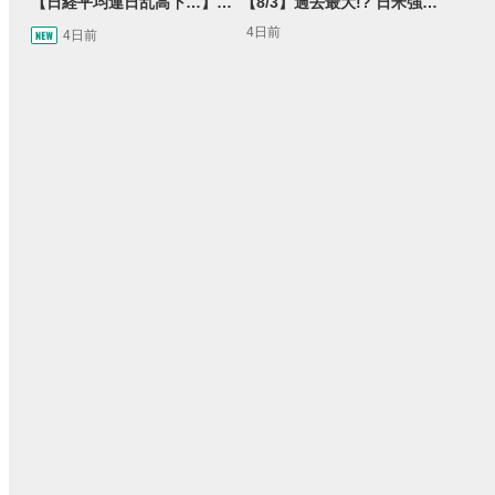
【日経平均連日乱高下…】AI株に異変⁉海外ファンド「大量売却」！AI料金値下げでNECに追い風！NTTも需給改善か＜店内信用残ランキング＞
【8/3】過去最大!? 日米強調為替介入 155円が当面の焦点か＜FX MARKET VIEW＞
4日前
4日前
15:54
14:57
2ヶ月前
操作説明動画
2日前
報動画