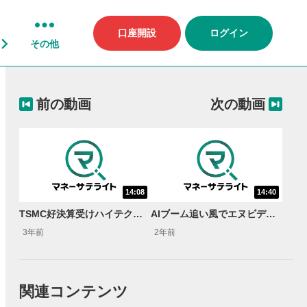
口座開設
ログイン
その他
前の動画
次の動画
14:08
14:40
TSMC好決算受けハイテク株に買戻し！＜米国株週刊アップデート＞
AIブーム追い風でエヌビディア最高値更新！＜米国株週刊アップデート＞
3年前
2年前
関連コンテンツ