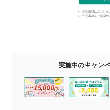
個人情報は入力しな
注意事項をご確認の
評価・コメ
評価・コメント
マネーサテライトでは利用者同士の情報交換・情報収集などを
できます。利用者は以下の注意事項をご理解のうえ、閲覧およ
実施中のキャン
他の利用者が動画を視聴される際の参考になるコメントをお待
なお、投稿をもって、本注意事項に同意されたものとみなしま
コメントの内容は、当社の公式な見解や意見ではありませ
ません。利用者ご自身の責任で閲覧および投稿を行ってく
当社は、利用者同士、もしくは利用者と第三者間のトラブ
評価およびコメントは当社にて審査のうえ、掲載となりま
ります。また、審査結果および結果の理由についてはお答
といたします。ご了承ください。