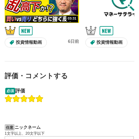
03:31
6日前
投資情報動画
投資情報動画
評価・コメントする
13:33
14:57
評価
必須
操作説明動画
投資情報動画
操作説明動画
2ヶ月前
6日前
投資情報動画
ニックネーム
任意
1文字以上、20文字以下