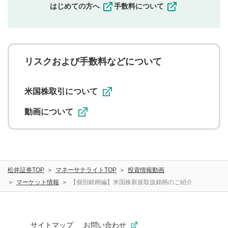
一度投稿した評価およびコメントの変更・削除はできま
はじめての方へ
手数料について
せんので、内容をご確認のうえ投稿してください。
利用者は、利用者が投稿したコメントの著作権およびそ
の他の著作権法上の全権利を当社に対して無償で利用する
ことを承諾したものとします。また、利用者は、コメント
に関する著作者人格権を行使しないことに同意します。利
リスクおよび手数料などについて
用者が投稿したコメントは、当社サービスの広告・宣伝、
利用促進の目的で、印刷物・WEBサイト・SNS等に掲載す
ることがあります。
米国株取引について
動画について
松井証券TOP
マネーサテライトTOP
投資情報動画
マーケット情報
【個別銘柄編】米国株新規取扱銘柄のご紹介
サイトマップ
お問い合わせ