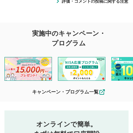
評価・コメントの投稿に関する注意
評価・コメントの
実施中のキャンペーン・
投稿に関する注意
プログラム
マネーサテライトでは利用者同士の情報交換・情報収集など
を目的として、各動画コンテンツに、評価およびコメントの
投稿ができます。利用者は以下の注意事項をご理解のうえ、
閲覧および投稿を行うものとしてください。
他の利用者が動画を視聴される際の参考になるコメントをお
待ちしております。
なお、投稿をもって、本注意事項に同意されたものとみなし
キャンペーン・プログラム一覧
ます。
コメントの内容は、当社の公式な見解や意見ではありま
評価・コメントエリア
1
せん。当社は利用者より投稿された内容について一切の責
星を押下すると1～5段階で評価できます。
任を負いません。利用者ご自身の責任で閲覧および投稿を
オンラインで簡単。
行ってください。
投稿するボタン
2
当社は、利用者同士、もしくは利用者と第三者間のトラ