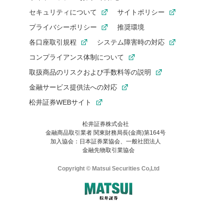
セキュリティについて
サイトポリシー
プライバシーポリシー
推奨環境
各口座取引規程
システム障害時の対応
コンプライアンス体制について
取扱商品のリスクおよび手数料等の説明
金融サービス提供法への対応
松井証券WEBサイト
松井証券株式会社
金融商品取引業者 関東財務局長(金商)第164号
お気に入り機能は松井証券の会員限定の機能です。
加入協会：日本証券業協会、一般社団法人
お気に入り登録いただくと、後からいつでもお気に入りのコンテ
金融先物取引業協会
ンツを一覧でご確認いただけます。
ご利用いただくには口座開設が必要です。
Copyright © Matsui Securities Co,Ltd
すでに松井証券の口座をお持ちでお気に入り登録ができない場合
はご利用の端末で一度ログインしてください。
口座開設(無料)