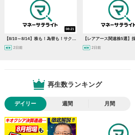
10秒戻し/10秒送り
4
10秒、動画を巻き戻し/早送りします。
シークバー
08:21
5
再生位置を示しています。再生したい位置をクリック
【8/10～8/14】株も！為替も！サクッと！来週のマーケット見通し＜Next View＞
するとその位置から動画が再生されます。
2日前
2日前
画質/再生速度の設定
6
画質の選択/再生速度の変更ができます。
音量調整
7
再生数ランキング
スライダーを上下すると音量が調整できます。
全画面表示
8
デイリー
週間
月間
動画が全画面で表示されます。再度クリックすると元
のサイズに戻ります。