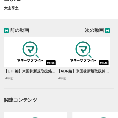
大山季之
前の動画
次の動画
08:58
07:25
動画再生エリア
1
【ETF編】米国株新規取扱銘柄のご紹介
【ADR編】米国株新規取扱銘柄のご紹介
動画再生エリアをクリックすると、動画を再生または
4年前
4年前
一時停止します。
操作メニュー
2
動画再生エリアにマウスを乗せると表示されます。
関連コンテンツ
再生/一時停止
3
動画を再生または一時停止します。