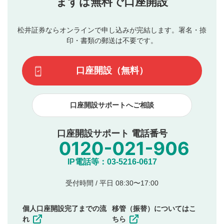
まずは無料で口座開設
星で評価をすると投稿できます。（お名前とコメント
ブルによって生じた損害に対して一切の責任を負いませ
の入力は任意です）（※コメントは承認制です）
ん。
評価およびコメントは当社にて審査のうえ、掲載となり
松井証券ならオンラインで申し込みが完結します。署名・捺
動画の評価
3
ます。掲載されるまでに日数がかかる場合や掲載されない
印・書類の郵送は不要です。
場合があります。また、審査結果および結果の理由につい
この動画の平均評価が表示されます。（最大評価は5.0
てはお答えできません。各動画コンテンツへの掲載をもっ
です）
口座開設（無料）
て結果のご連絡といたします。ご了承ください。
下記の項目に該当すると判断された投稿内容は、掲載を
見合わせる場合がございます。
口座開設サポートへご相談
本動画コンテンツとは無関係の内容の投稿
他者への誹謗中傷や差別的表現投稿
公序良俗に反する内容の投稿
口座開設サポート 電話番号
氏名、住所、電話番号など個人を特定できる情報の
投稿
他のサイトへの誘導や営利目的、広告・宣伝を目
IP電話等：03-5216-0617
的とした投稿
他者の権利（商標、著作権、その他の知的財産
受付時間 / 平日 08:30〜17:00
権）を侵害するような投稿
同一内容の多重投稿
個人口座開設完了までの流
移管（振替）についてはこ
その他当社が不適切と判断した投稿
れ
ちら