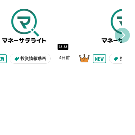
を巻き戻し/早送りします。
バー
示しています。再生したい位
クするとその位置から動画が
す。
再生速度の設定
13:33
/再生速度の変更ができます。
4日前
投資情報動画
投資情
整
を上下すると音量が調整でき
表示
面で表示されます。再度クリ
元のサイズに戻ります。
09:12
10:29
2ヶ月前
7日前
投資情報動画
操作説明動画
操作説明動画
投資情