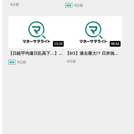
4日前
4日前
13:33
08:52
【日経平均連日乱高下…】AI株に異変⁉海外ファンド「大量売却」！AI料金値下げでNECに追い風！NTTも需給改善か＜店内信用残ランキング＞
【8/3】過去最大!? 日米強調為替介入 155円が当面の焦点か＜FX MARKET VIEW＞
4日前
4日前