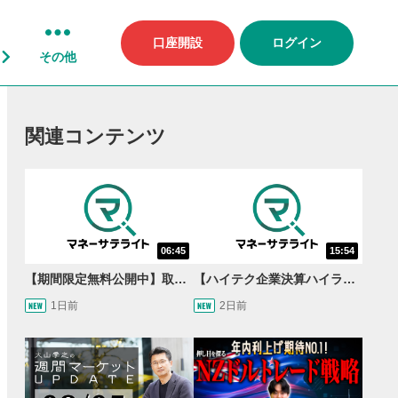
口座開設
ログイン
その他
関連コンテンツ
06:45
15:54
【期間限定無料公開中】取引量世界一の通貨ペアに優位性あり!?ドル/円&ユーロドルのテクニカルを検証！【JINのマンスリーFX戦略】
【ハイテク企業決算ハイライト】2027年分のメモリに売切れ報道!?＜米国マーケットダイジェスト8/5号＞
1日前
2日前