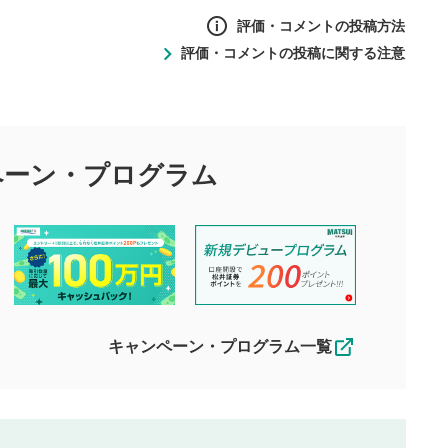
評価・コメントの投稿方法
評価・コメントの投稿に関する注意
ントの投稿方法
の
投稿に関する注意
目的として、各動画コンテンツに、評価およびコメントの投稿が
評価・コメントエリア
1
び投稿を行うものとしてください。
ペーン・
プログラム
星を押下すると1～5段階で評価できま
ちしております。
す。
す。
投稿するボタン
2
ん。当社は利用者より投稿された内容について一切の責任を負い
ださい。
星で評価をすると投稿できます。（お名
ルによって生じた損害に対して一切の責任を負いません。
前とコメントの入力は任意です）（※コメ
す。掲載されるまでに日数がかかる場合や掲載されない場合があ
ントは承認制です）
えできません。各動画コンテンツへの掲載をもって結果のご連絡
キャンペーン・プログラム一覧
動画の評価
3
合わせる場合がございます。
この動画の平均評価が表示されます。
（最大評価は5.0です）