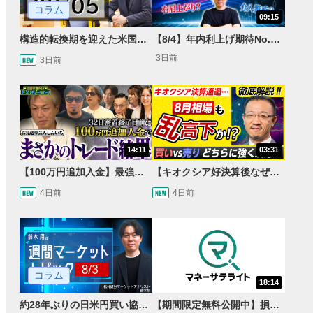
コラム
09:15
構造的転換期を迎えた米国市場 AIインフラ投資とFRBウォーシュ体制下の株式投資
【8/4】年内利上げ期待No.1！右肩上がりNZドル/円のトレード戦略【世界情勢からみるFXトレンド通貨ペア】
3日前
3日前
14:11
03:31
【100万円追加入金】最強億トレ軍団から学ぶ32日間！お見送り芸人しんいちのトレード成果は？【目指せ億トレ！FXドリーマー！#04】
【キオクシア好決算後なぜ乱高下!?】買い材料は自社株買いと株式分割/売りのサインとは…？
4日前
4日前
コラム
18:14
約28年ぶりの日米円買い協調介入 円安トレンドは転換するのか？
【期間限定無料公開中】損失を出し続けるお見送り芸人しんいち、Wemofを学ぶ【目指せ億トレ！FXドリーマー！#05】