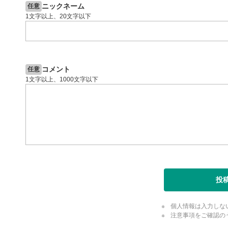
ニックネーム
任意
1文字以上、20文字以下
コメント
任意
1文字以上、1000文字以下
投
個人情報は入力しな
注意事項をご確認の