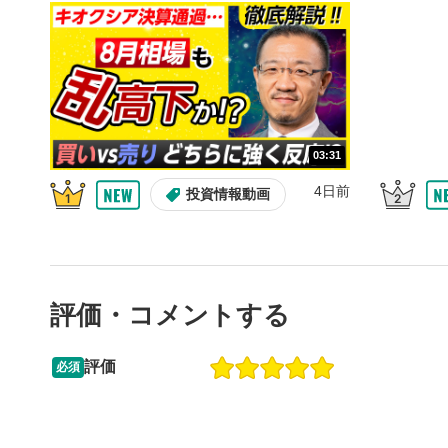
10秒、動画
シーク
5
再生位置を
置をクリッ
再生されま
画質/
6
03:31
画質の選択
4日前
投資情報動画
音量調
7
スライダー
ます。
評価・コメントする
全画面
8
動画が全画
ックすると
評価
必須
13:33
14:57
2ヶ月前
操作説明動画
4日前
投資情報動画
閉じる