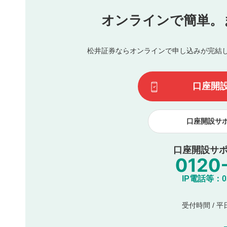
氏名、住所、電話番号など個人を特定できる情報の
オンラインで簡単。
閉
他のサイトへの誘導や営利目的、広告・宣伝を目的
他者の権利（商標、著作権、その他の知的財産権）
同一内容の多重投稿
松井証券ならオンラインで申し込みが完結
その他当社が不適切と判断した投稿
一度投稿した評価およびコメントの変更・削除はできませ
利用者は、利用者が投稿したコメントの著作権およびその
口座開
諾したものとします。また、利用者は、コメントに関する
コメントは、当社サービスの広告・宣伝、利用促進の目的で
口座開設サ
口座開設サポ
IP電話等：03-
受付時間 / 平日 