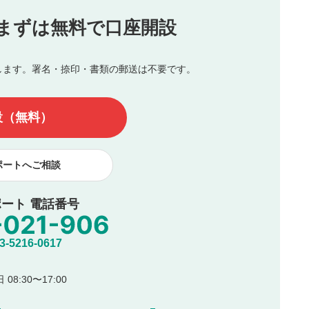
投稿
まずは無料で口座開設
じる
とした投稿
を侵害するような投稿
します。署名・捺印・書類の郵送は不要です。
んので、内容をご確認のうえ投稿してください。
他の著作権法上の全権利を当社に対して無償で利用することを承
設（無料）
著作者人格権を行使しないことに同意します。利用者が投稿した
、印刷物・WEBサイト・SNS等に掲載することがあります。
ポートへご相談
ート 電話番号
5216-0617
08:30〜17:00