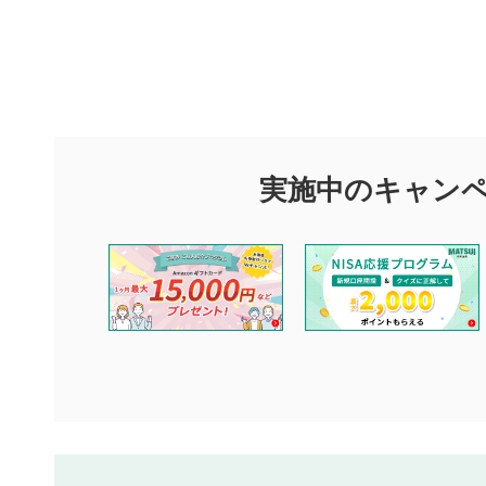
評価・コメ
評価・コメント
マネーサテライトでは利用者同士の情報交換・情報収集などを
できます。利用者は以下の注意事項をご理解のうえ、閲覧およ
実施中のキャン
他の利用者が動画を視聴される際の参考になるコメントをお待
なお、投稿をもって、本注意事項に同意されたものとみなしま
コメントの内容は、当社の公式な見解や意見ではありませ
ません。利用者ご自身の責任で閲覧および投稿を行ってく
当社は、利用者同士、もしくは利用者と第三者間のトラブ
評価およびコメントは当社にて審査のうえ、掲載となりま
ります。また、審査結果および結果の理由についてはお答
といたします。ご了承ください。
下記の項目に該当すると判断された投稿内容は、掲載を見
本動画コンテンツとは無関係の内容の投稿
他者への誹謗中傷や差別的表現投稿
公序良俗に反する内容の投稿