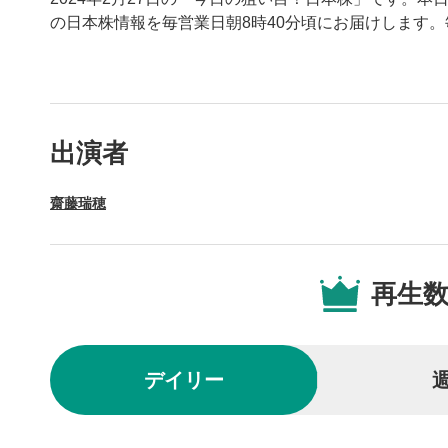
の日本株情報を毎営業日朝8時40分頃にお届けします
動画プレイヤーの操
出演者
動画再
1
齋藤瑞穂
動画再生エ
を再生また
操作メ
2
再生
動画再生エ
されます。
再生/
3
デイリー
動画を再生
10秒戻
4