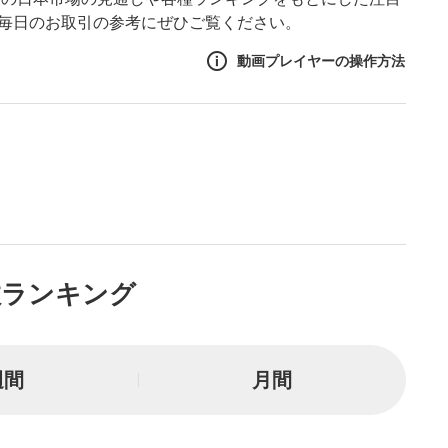
。毎日のお取引の参考にぜひご覧ください。
動画プレイヤーの操作方法
作方法
生エリア
リアをクリックすると、動画
は一時停止します。
ニュー
数ランキング
リアにマウスを乗せると表示
一時停止
週間
月間
または一時停止します。
し/10秒送り