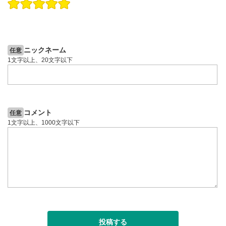
操作説明動画
投資情報動画
操作説明動画
2ヶ月前
6日前
投資情報動画
ニックネーム
任意
1文字以上、20文字以下
コメント
任意
1文字以上、1000文字以下
投稿する