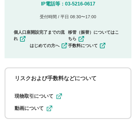
他のサイトへの誘導や営利目的、広告・宣伝を目
IP電話等：03-5216-0617
的とした投稿
他者の権利（商標、著作権、その他の知的財産
受付時間 / 平日 08:30〜17:00
権）を侵害するような投稿
同一内容の多重投稿
個人口座開設完了までの流
移管（振替）についてはこ
その他当社が不適切と判断した投稿
れ
ちら
一度投稿した評価およびコメントの変更・削除はできま
はじめての方へ
手数料について
せんので、内容をご確認のうえ投稿してください。
利用者は、利用者が投稿したコメントの著作権およびそ
の他の著作権法上の全権利を当社に対して無償で利用する
ことを承諾したものとします。また、利用者は、コメント
に関する著作者人格権を行使しないことに同意します。利
リスクおよび手数料などについて
用者が投稿したコメントは、当社サービスの広告・宣伝、
利用促進の目的で、印刷物・WEBサイト・SNS等に掲載す
ることがあります。
現物取引について
動画について