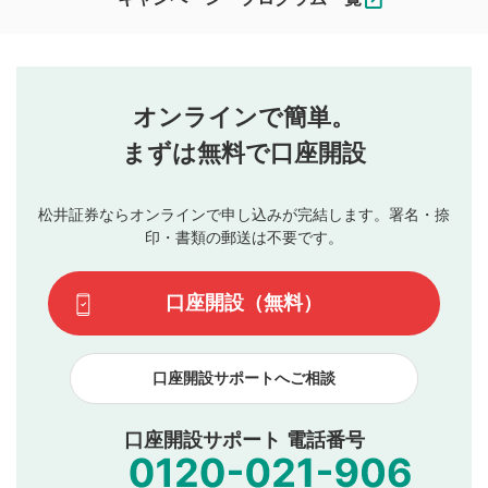
ます。
コメントの内容は、当社の公式な見解や意見ではありま
評価・コメントエリア
1
せん。当社は利用者より投稿された内容について一切の責
星を押下すると1～5段階で評価できます。
任を負いません。利用者ご自身の責任で閲覧および投稿を
オンラインで簡単。
行ってください。
投稿するボタン
2
当社は、利用者同士、もしくは利用者と第三者間のトラ
まずは無料で口座開設
星で評価をすると投稿できます。（お名前とコメント
ブルによって生じた損害に対して一切の責任を負いませ
の入力は任意です）（※コメントは承認制です）
ん。
評価およびコメントは当社にて審査のうえ、掲載となり
松井証券ならオンラインで申し込みが完結します。署名・捺
動画の評価
3
ます。掲載されるまでに日数がかかる場合や掲載されない
印・書類の郵送は不要です。
場合があります。また、審査結果および結果の理由につい
この動画の平均評価が表示されます。（最大評価は5.0
てはお答えできません。各動画コンテンツへの掲載をもっ
です）
口座開設（無料）
て結果のご連絡といたします。ご了承ください。
下記の項目に該当すると判断された投稿内容は、掲載を
見合わせる場合がございます。
口座開設サポートへご相談
本動画コンテンツとは無関係の内容の投稿
他者への誹謗中傷や差別的表現投稿
公序良俗に反する内容の投稿
口座開設サポート 電話番号
氏名、住所、電話番号など個人を特定できる情報の
投稿