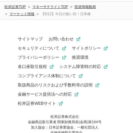
松井証券TOP
マネーサテライトTOP
投資情報動画
マーケット情報
【9/12】今日の狙い目！日本株
サイトマップ
お問い合わせ
セキュリティについて
サイトポリシー
プライバシーポリシー
推奨環境
各口座取引規程
システム障害時の対応
コンプライアンス体制について
取扱商品のリスクおよび手数料等の説明
金融サービス提供法への対応
松井証券WEBサイト
松井証券株式会社
金融商品取引業者 関東財務局長(金商)第164号
お気に入り機能は松井証券の会員限定の機能です。
加入協会：日本証券業協会、一般社団法人
お気に入り登録いただくと、後からいつでもお気に入りのコンテ
金融先物取引業協会