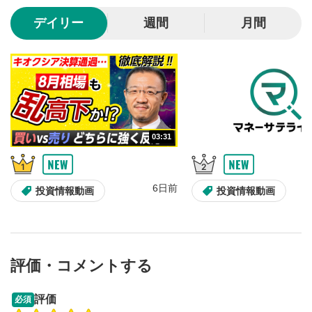
10秒、動画を巻き戻し/早送りします。
デイリー
週間
月間
シークバー
5
再生位置を示しています。再生したい位置をクリック
するとその位置から動画が再生されます。
画質/再生速度の設定
6
画質の選択/再生速度の変更ができます。
03:31
音量調整
7
スライダーを上下すると音量が調整できます。
6日前
全画面表示
8
投資情報動画
投資情報動画
動画が全画面で表示されます。再度クリックすると元
のサイズに戻ります。
評価・コメントする
13:33
14:57
評価
必須