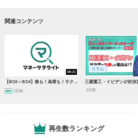
関連コンテンツ
動画再生エリア
1
コラム
08:21
動画再生エリアをクリックすると、動画を再生または
一時停止します。
【8/10～8/14】株も！為替も！サクッと！来週のマーケット見通し＜Next View＞
2日前
2日前
操作メニュー
2
動画再生エリアにマウスを乗せると表示されます。
再生/一時停止
3
動画を再生または一時停止します。
再生数ランキング
10秒戻し/10秒送り
4