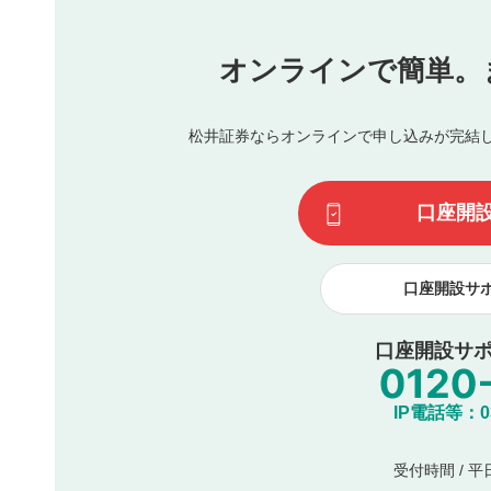
他者への誹謗中傷や差別的表現投稿
公序良俗に反する内容の投稿
氏名、住所、電話番号など個人を特定できる情報の
オンラインで簡単。
閉
他のサイトへの誘導や営利目的、広告・宣伝を目的
他者の権利（商標、著作権、その他の知的財産権）
同一内容の多重投稿
松井証券ならオンラインで申し込みが完結
その他当社が不適切と判断した投稿
一度投稿した評価およびコメントの変更・削除はできませ
利用者は、利用者が投稿したコメントの著作権およびその
口座開
諾したものとします。また、利用者は、コメントに関する
コメントは、当社サービスの広告・宣伝、利用促進の目的で
口座開設サ
口座開設サポ
IP電話等：03-
受付時間 / 平日 