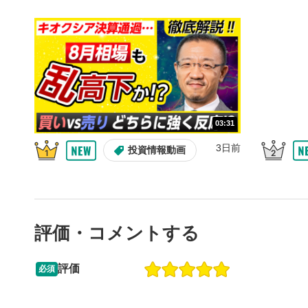
10秒戻
4
10秒、動画
シーク
5
再生位置を
置をクリッ
再生されま
画質/
6
03:31
画質の選択
3日前
投資情報動画
音量調
7
スライダー
ます。
評価・コメントする
全画面
8
動画が全画
ックすると
評価
必須
09:12
14:57
2ヶ月前
操作説明動画
6日前