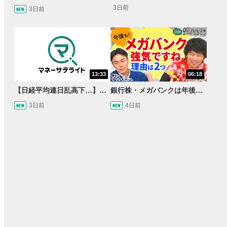
3日前
3日前
13:33
06:18
【日経平均連日乱高下…】AI株に異変⁉海外ファンド「大量売却」！AI料金値下げでNECに追い風！NTTも需給改善か＜店内信用残ランキング＞
銀行株・メガバンクは年後半も強いのか〈株のお兄さんにこっそり聞いてみよう！第2話〉
3日前
4日前