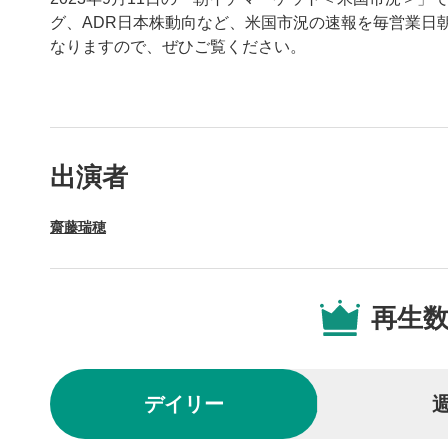
グ、ADR日本株動向など、米国市況の速報を毎営業日
なりますので、ぜひご覧ください。
動画プレイヤーの操
出演者
動画再
1
齋藤瑞穂
動画再生エ
を再生また
操作メ
2
再生
動画再生エ
されます。
再生/
3
デイリー
動画を再生