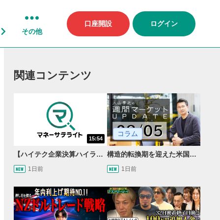
口座開設
ログイン
その他
関連コンテンツ
コラム
15:54
【ハイテク企業決算ハイライト】2027年分のメモリに売切れ報道!?＜米国マーケットダイジェスト8/5号＞
構造的転換期を迎えた米国市場 AIインフラ投資とFRBウォーシュ体制下の株式投資
1日前
1日前