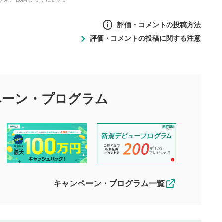
評価・コメントの投稿方法
評価・コメントの投稿に関する注意
ントの投稿方法
の
投稿に関する注意
目的として、各動画コンテンツに、評価およびコメントの投稿が
評価・コメントエリア
1
び投稿を行うものとしてください。
ペーン・
プログラム
星を押下すると1～5段階で評価できま
ちしております。
す。
す。
投稿するボタン
2
ん。当社は利用者より投稿された内容について一切の責任を負い
ださい。
星で評価をすると投稿できます。（お名
ルによって生じた損害に対して一切の責任を負いません。
前とコメントの入力は任意です）（※コメ
す。掲載されるまでに日数がかかる場合や掲載されない場合があ
ントは承認制です）
えできません。各動画コンテンツへの掲載をもって結果のご連絡
キャンペーン・プログラム一覧
動画の評価
3
合わせる場合がございます。
この動画の平均評価が表示されます。
（最大評価は5.0です）