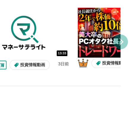
し/10秒送り
を巻き戻し/早送りします。
バー
示しています。再生したい位
クするとその位置から動画が
す。
再生速度の設定
13:33
/再生速度の変更ができます。
投資情報動画
3日前
投資情報動画
整
を上下すると音量が調整でき
表示
面で表示されます。再度クリ
元のサイズに戻ります。
13:33
10:29
2ヶ月前
操作説明動画
操作説明動画
操作説明動画
3日前