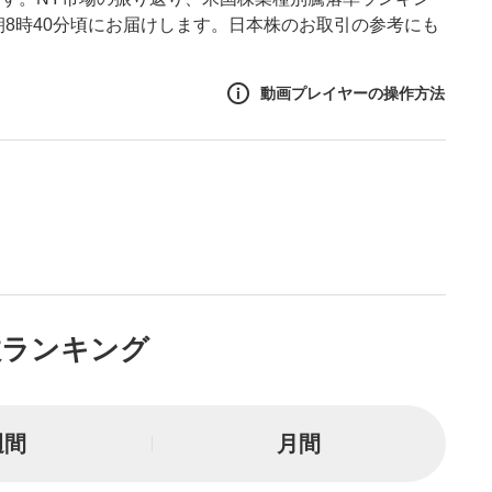
朝8時40分頃にお届けします。日本株のお取引の参考にも
動画プレイヤーの操作方法
作方法
生エリア
リアをクリックすると、動画
は一時停止します。
ニュー
数ランキング
リアにマウスを乗せると表示
一時停止
週間
月間
または一時停止します。