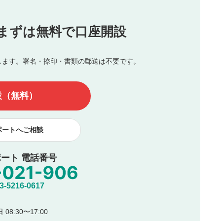
投稿
まずは無料で口座開設
じる
とした投稿
を侵害するような投稿
します。署名・捺印・書類の郵送は不要です。
んので、内容をご確認のうえ投稿してください。
他の著作権法上の全権利を当社に対して無償で利用することを承
設（無料）
著作者人格権を行使しないことに同意します。利用者が投稿した
、印刷物・WEBサイト・SNS等に掲載することがあります。
ポートへご相談
ート 電話番号
5216-0617
08:30〜17:00