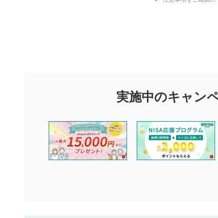
評価・コメ
評価・コメント
マネーサテライトでは利用者同士の情報交換・情報収集などを
できます。利用者は以下の注意事項をご理解のうえ、閲覧およ
実施中のキャン
他の利用者が動画を視聴される際の参考になるコメントをお待
なお、投稿をもって、本注意事項に同意されたものとみなしま
コメントの内容は、当社の公式な見解や意見ではありませ
ません。利用者ご自身の責任で閲覧および投稿を行ってく
当社は、利用者同士、もしくは利用者と第三者間のトラブ
評価およびコメントは当社にて審査のうえ、掲載となりま
ります。また、審査結果および結果の理由についてはお答
といたします。ご了承ください。
下記の項目に該当すると判断された投稿内容は、掲載を見
本動画コンテンツとは無関係の内容の投稿