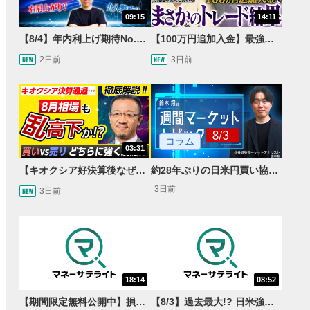
09:15
14:11
【8/4】年内利上げ期待No.1！右肩上がりNZドル/円のトレード戦略【世界情勢からみるFXトレンド通貨ペア】
【100万円追加入金】最強億トレ軍団から学ぶ32日間！お見送り芸人しんいちのトレード成果は？【目指せ億トレ！FXドリーマー！#04】
2日前
3日前
コラム
03:31
【キオクシア好決算後なぜ乱高下!?】買い材料は自社株買いと株式分割/売りのサインとは…？
約28年ぶりの日米円買い協調介入 円安トレンドは転換するのか？
3日前
3日前
18:14
08:52
【期間限定無料公開中】損失を出し続けるお見送り芸人しんいち、Wemofを学ぶ【目指せ億トレ！FXドリーマー！#05】
【8/3】過去最大!? 日米強調為替介入 155円が当面の焦点か＜FX MARKET VIEW＞