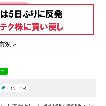
国市況＞
ェア
NE
デイリー市況
」です。NY市場の振り返り、米国株業種別騰落率ランキン