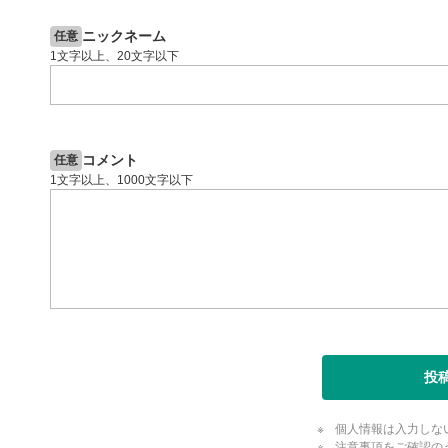
投資情報動画
閉じる
ニックネーム
任意
1文字以上、20文字以下
コメント
任意
1文字以上、1000文字以下
投
個人情報は入力しな
注意事項をご確認の