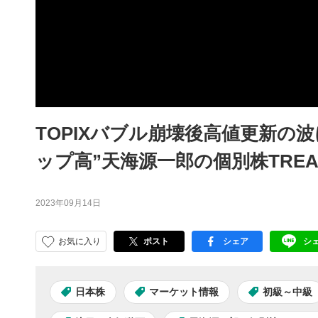
TOPIXバブル崩壊後高値更新の波
ップ高”天海源一郎の個別株TREAS
2023年09月14日
お気に入り
ポスト
シェア
シ
facebook
LI
日本株
マーケット情報
初級～中級