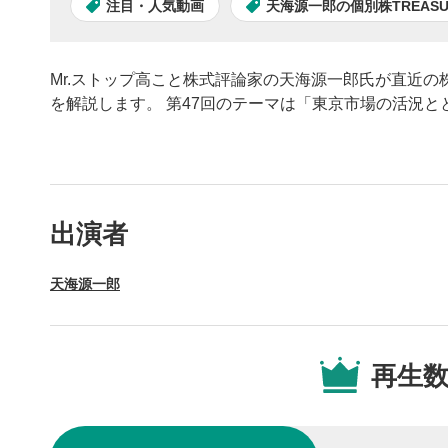
注目・人気動画
天海源一郎の個別株TREASUR
Mr.ストップ高こと株式評論家の天海源一郎氏が直近
を解説します。 第47回のテーマは「東京市場の活況
動画プレイヤーの操
出演者
動画再
1
天海源一郎
動画再生エ
を再生また
操作メ
2
再生
動画再生エ
されます。
再生/
3