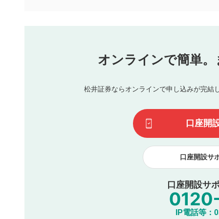
下記の項目に該当すると判断された投稿内容は、掲載を見
本動画コンテンツとは無関係の内容の投稿
他者への誹謗中傷や差別的表現投稿
公序良俗に反する内容の投稿
氏名、住所、電話番号など個人を特定できる情報の
オンラインで簡単。
閉
他のサイトへの誘導や営利目的、広告・宣伝を目的
他者の権利（商標、著作権、その他の知的財産権）
同一内容の多重投稿
松井証券ならオンラインで申し込みが完結
その他当社が不適切と判断した投稿
一度投稿した評価およびコメントの変更・削除はできませ
利用者は、利用者が投稿したコメントの著作権およびその
口座開
諾したものとします。また、利用者は、コメントに関する
コメントは、当社サービスの広告・宣伝、利用促進の目的で
口座開設サ
口座開設サポ
IP電話等：03-