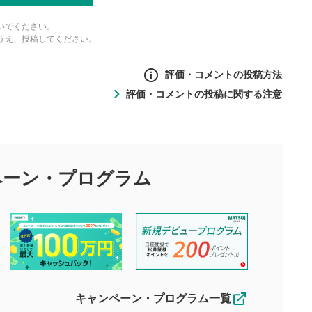
いでください。
うえ、投稿してください。
評価・コメントの投稿方法
評価・コメントの投稿に関する注意
ントの投稿方法
の
投稿に関する注意
目的として、各動画コンテンツに、評価およびコメントの投稿が
評価・コメントエリア
1
び投稿を行うものとしてください。
ペーン・
プログラム
星を押下すると1～5段階で評価できま
ちしております。
す。
す。
投稿するボタン
2
ん。当社は利用者より投稿された内容について一切の責任を負い
ださい。
星で評価をすると投稿できます。（お名
ルによって生じた損害に対して一切の責任を負いません。
前とコメントの入力は任意です）（※コメ
す。掲載されるまでに日数がかかる場合や掲載されない場合があ
ントは承認制です）
えできません。各動画コンテンツへの掲載をもって結果のご連絡
キャンペーン・プログラム一覧
動画の評価
3