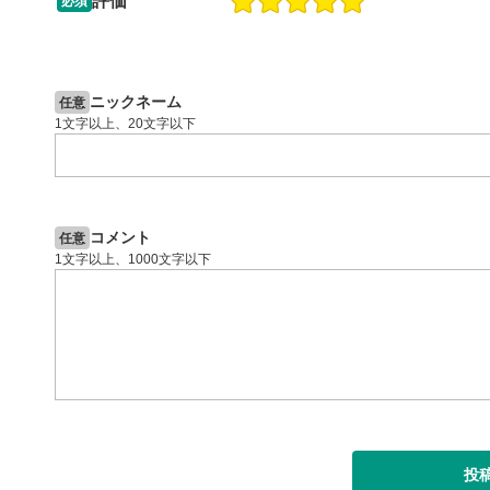
評価
必須
13:33
14:57
2ヶ月前
操作説明動画
4日前
投資情報動画
閉じる
ニックネーム
任意
1文字以上、20文字以下
コメント
任意
1文字以上、1000文字以下
投