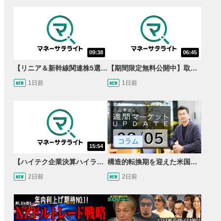
09:38
06:45
【リニア＆新幹線関連株5選】静岡県知事の承認でリニア路線工事進展！北陸新幹線も「小浜・京都ルート」再決定！関連する注目の銘柄は？＜たけぞうNEWS＞
【期間限定無料公開中】取引量世界一の通貨ペアに優位性あり!?ドル/円&ユーロドルのテクニカルを検証！【JINのマンスリーFX戦略】
1日前
1日前
コラム
15:54
【ハイテク企業決算ハイライト】2027年分のメモリに売切れ報道!?＜米国マーケットダイジェスト8/5号＞
構造的転換期を迎えた米国市場 AIインフラ投資とFRBウォーシュ体制下の株式投資
2日前
2日前