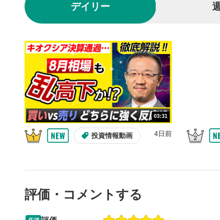
デイリー
動画を再生
10秒戻
4
10秒、動画
シーク
5
再生位置を
置をクリッ
再生されま
画質/
6
03:31
画質の選択
4日前
投資情報動画
音量調
7
スライダー
ます。
評価・コメントする
全画面
8
動画が全画
ックすると