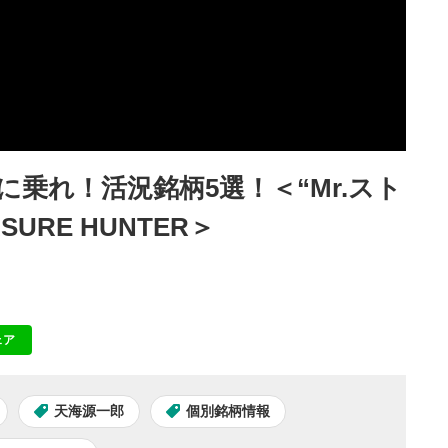
に乗れ！活況銘柄5選！＜“Mr.スト
URE HUNTER＞
ェア
NE
天海源一郎
個別銘柄情報