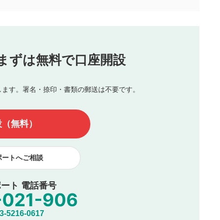
合わせる場合がございます。
この動画の平均評価が表示されます。
（最大評価は5.0です）
投稿
まずは無料で口座開設
じる
とした投稿
を侵害するような投稿
します。署名・捺印・書類の郵送は不要です。
んので、内容をご確認のうえ投稿してください。
他の著作権法上の全権利を当社に対して無償で利用することを承
設（無料）
著作者人格権を行使しないことに同意します。利用者が投稿した
、印刷物・WEBサイト・SNS等に掲載することがあります。
ポートへご相談
ート 電話番号
5216-0617