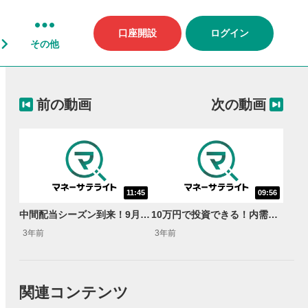
口座開設
ログイン
その他
前の動画
次の動画
11:45
09:56
中間配当シーズン到来！9月権利確定の高配当銘柄5選！＜“Mr.ストップ高”天海源一郎の個別株TREASURE HUNTER＞
10万円で投資できる！内需株5選！＜“Mr.ストップ高”天海源一郎の個別株TREASURE HUNTER＞
3年前
3年前
関連コンテンツ