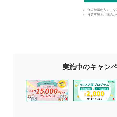
個人情報は入力しな
注意事項をご確認の
評価・コメ
評価・コメント
マネーサテライトでは利用者同士の情報交換・情報収集などを
できます。利用者は以下の注意事項をご理解のうえ、閲覧およ
実施中のキャン
他の利用者が動画を視聴される際の参考になるコメントをお待
なお、投稿をもって、本注意事項に同意されたものとみなしま
コメントの内容は、当社の公式な見解や意見ではありませ
ません。利用者ご自身の責任で閲覧および投稿を行ってく
当社は、利用者同士、もしくは利用者と第三者間のトラブ
評価およびコメントは当社にて審査のうえ、掲載となりま
ります。また、審査結果および結果の理由についてはお答
といたします。ご了承ください。