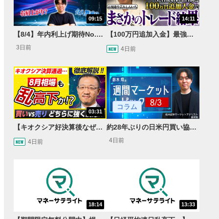
09:15
14:11
【8/4】年内利上げ期待No.1！右肩上がりNZドル/円のトレード戦略【世界情勢からみるFXトレンド通貨ペア】
【100万円追加入金】最強億トレ軍団から学ぶ32日間！お見送り芸人しんいちのトレード成果は？【目指せ億トレ！FXドリーマー！#04】
3日前
4日前
コラム
03:31
【キオクシア好決算後なぜ乱高下!?】買い材料は自社株買いと株式分割/売りのサインとは…？
約28年ぶりの日米円買い協調介入 円安トレンドは転換するのか？
4日前
4日前
18:14
13:33