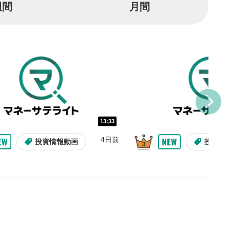
週間
月間
または一時停止します。
し/10秒送り
を巻き戻し/早送りします。
バー
示しています。再生したい位
クするとその位置から動画が
す。
再生速度の設定
13:33
/再生速度の変更ができます。
4日前
投資情報動画
投資情
整
を上下すると音量が調整でき
表示
面で表示されます。再度クリ
元のサイズに戻ります。