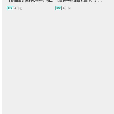
【期間限定無料公開中】損失を出し続けるお見送り芸人しんいち、Wemofを学ぶ【目指せ億トレ！FXドリーマー！#05】
【日経平均連日乱高下…】AI株に異変⁉海外ファンド「大量売却」！AI料金値下げでNECに追い風！NTTも需給改善か＜店内信用残ランキング＞
4日前
4日前
15:54
14:57
2ヶ月前
操作説明動画
2日前
報動画