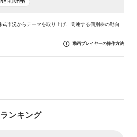
E HUNTER
の株式市況からテーマを取り上げ、関連する個別株の動向
動画プレイヤーの操作方法
作方法
生エリア
リアをクリックすると、動画
は一時停止します。
ニュー
数ランキング
リアにマウスを乗せると表示
一時停止