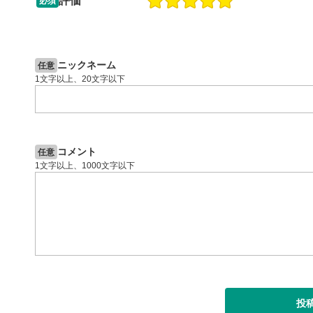
評価
必須
13:33
14:57
2ヶ月前
操作説明動画
5日前
投資情報動画
閉じる
ニックネーム
任意
1文字以上、20文字以下
コメント
任意
1文字以上、1000文字以下
投