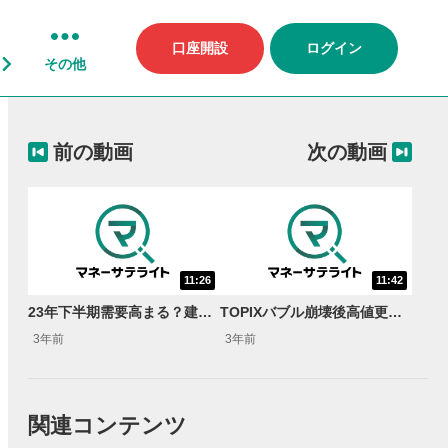
口座開設
ログイン
その他
前の動画
次の動画
11:26
11:42
23年下半期需要高まる？建設株5選！＜“Mr.ストップ高”天海源一郎の個別株TREASURE HUNTER＞
TOPIXバブル崩壊後高値更新の波に乗れ！活況銘柄5選！＜“Mr.ストップ高”天海源一郎の個別株TREASURE HUNTER＞
3年前
3年前
関連コンテンツ