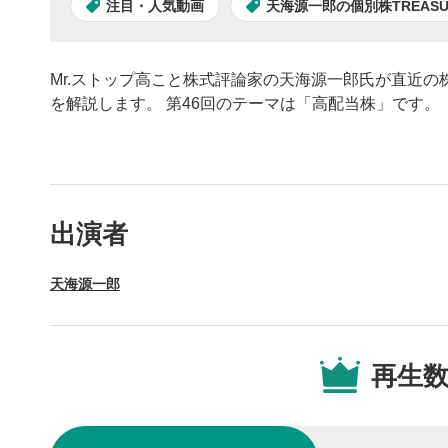
注目・人気動画
天海源一郎の個別株TREASUR
Mr.ストップ高こと株式評論家の天海源一郎氏が直近
を解説します。 第46回のテーマは「高配当株」です。
動画プレイヤーの操
出演者
動画再
1
天海源一郎
動画再生エ
を再生また
操作メ
2
再生
動画再生エ
されます。
再生/
3