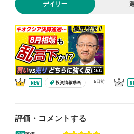
デイリー
動画を再生
10秒戻
4
10秒、動画
シーク
5
再生位置を
置をクリッ
再生されま
画質/
6
03:31
画質の選択
5日前
投資情報動画
音量調
7
スライダー
ます。
評価・コメントする
全画面
8
動画が全画
ックすると