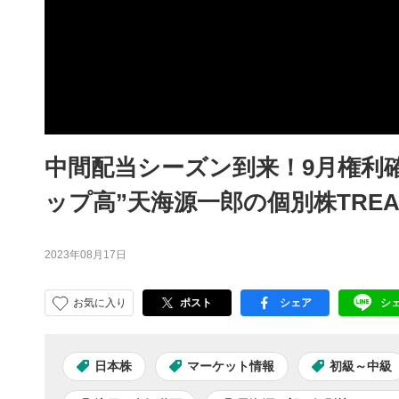
中間配当シーズン到来！9月権利確
ップ高”天海源一郎の個別株TREAS
2023年08月17日
お気に入り
ポスト
シェア
シ
facebook
LI
日本株
マーケット情報
初級～中級