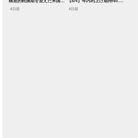
構造的転換期を迎えた米国市場 AIインフラ投資とFRBウォーシュ体制下の株式投資
【8/4】年内利上げ期待No.1！右肩上がりNZドル/円のトレード戦略【世界情勢からみるFXトレンド通貨ペア】
4日前
4日前
15:54
14:57
2ヶ月前
操作説明動画
3日前
報動画