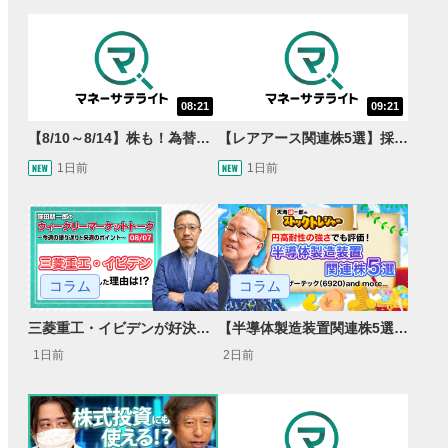
08:21
09:21
【8/10～8/14】株も！為替も！サクッと！来週のマーケット見通し＜Next View＞
【レアアース関連株5選】採泥開始！国産化を目指すレアアースで注目の銘柄は？＜たけぞうNEWS＞
1日前
1日前
コラム
コラム
【半導体製造装置関連株5選】～円高耐性の強さでも評価！～
三菱重工・イビデンが好決算で急騰した理由とは？｜株価反応と今後の見通し
2日前
1日前