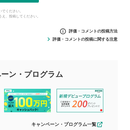
いでください。
うえ、投稿してください。
評価・コメントの投稿方法
評価・コメントの投稿に関する注意
ントの投稿方法
の
投稿に関する注意
目的として、各動画コンテンツに、評価およびコメントの投稿が
評価・コメントエリア
1
び投稿を行うものとしてください。
ペーン・
プログラム
星を押下すると1～5段階で評価できま
ちしております。
す。
す。
投稿するボタン
2
ん。当社は利用者より投稿された内容について一切の責任を負い
ださい。
星で評価をすると投稿できます。（お名
ルによって生じた損害に対して一切の責任を負いません。
前とコメントの入力は任意です）（※コメ
す。掲載されるまでに日数がかかる場合や掲載されない場合があ
ントは承認制です）
えできません。各動画コンテンツへの掲載をもって結果のご連絡
キャンペーン・プログラム一覧
動画の評価
3