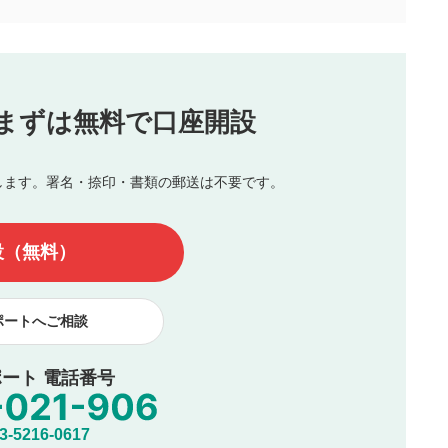
合わせる場合がございます。
この動画の平均評価が表示されます。
（最大評価は5.0です）
投稿
まずは無料で口座開設
じる
とした投稿
を侵害するような投稿
します。署名・捺印・書類の郵送は不要です。
んので、内容をご確認のうえ投稿してください。
他の著作権法上の全権利を当社に対して無償で利用することを承
設（無料）
著作者人格権を行使しないことに同意します。利用者が投稿した
、印刷物・WEBサイト・SNS等に掲載することがあります。
ポートへご相談
ート 電話番号
5216-0617