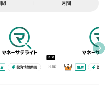
週間
月間
または一時停止します。
し/10秒送り
を巻き戻し/早送りします。
バー
示しています。再生したい位
クするとその位置から動画が
す。
再生速度の設定
13:33
/再生速度の変更ができます。
5日前
投資情報動画
投資情
整
を上下すると音量が調整でき
表示
面で表示されます。再度クリ
元のサイズに戻ります。