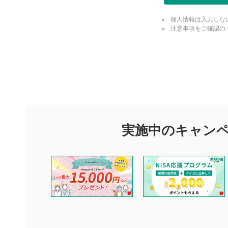
個人情報は入力しな
注意事項をご確認の
評価・コメ
評価・コメント
マネーサテライトでは利用者同士の情報交換・情報収集などを
できます。利用者は以下の注意事項をご理解のうえ、閲覧およ
実施中のキャン
他の利用者が動画を視聴される際の参考になるコメントをお待
なお、投稿をもって、本注意事項に同意されたものとみなしま
コメントの内容は、当社の公式な見解や意見ではありませ
ません。利用者ご自身の責任で閲覧および投稿を行ってく
当社は、利用者同士、もしくは利用者と第三者間のトラブ
評価およびコメントは当社にて審査のうえ、掲載となりま
ります。また、審査結果および結果の理由についてはお答
といたします。ご了承ください。