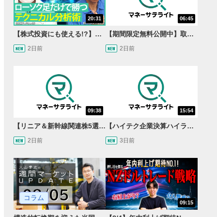
20:31
06:45
【株式投資にも使える!?】ローソク足だけで勝つテクニカル分析術【JINの月間ホットトピック対談】
【期間限定無料公開中】取引量世界一の通貨ペアに優位性あり!?ドル/円&ユーロドルのテクニカルを検証！【JINのマンスリーFX戦略】
2日前
2日前
09:38
15:54
【リニア＆新幹線関連株5選】静岡県知事の承認でリニア路線工事進展！北陸新幹線も「小浜・京都ルート」再決定！関連する注目の銘柄は？＜たけぞうNEWS＞
【ハイテク企業決算ハイライト】2027年分のメモリに売切れ報道!?＜米国マーケットダイジェスト8/5号＞
2日前
3日前
コラム
09:15