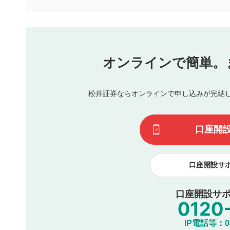
下記の項目に該当すると判断された投稿内容は、掲載を見
本動画コンテンツとは無関係の内容の投稿
他者への誹謗中傷や差別的表現投稿
公序良俗に反する内容の投稿
氏名、住所、電話番号など個人を特定できる情報の
オンラインで簡単。
閉
他のサイトへの誘導や営利目的、広告・宣伝を目的
他者の権利（商標、著作権、その他の知的財産権）
同一内容の多重投稿
松井証券ならオンラインで申し込みが完結
その他当社が不適切と判断した投稿
一度投稿した評価およびコメントの変更・削除はできませ
利用者は、利用者が投稿したコメントの著作権およびその
口座開
諾したものとします。また、利用者は、コメントに関する
コメントは、当社サービスの広告・宣伝、利用促進の目的で
口座開設サ
口座開設サポ
IP電話等：03-