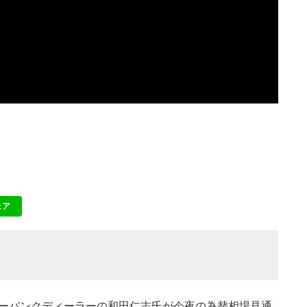
ェア
NE
ンターバンクディーラーの和田仁志氏が今夜の為替相場見通