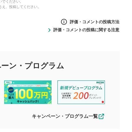
いでください。
うえ、投稿してください。
評価・コメントの投稿方法
評価・コメントの投稿に関する注意
ントの投稿方法
の
投稿に関する注意
目的として、各動画コンテンツに、評価およびコメントの投稿が
評価・コメントエリア
1
び投稿を行うものとしてください。
ペーン・
プログラム
星を押下すると1～5段階で評価できま
ちしております。
す。
す。
投稿するボタン
2
ん。当社は利用者より投稿された内容について一切の責任を負い
ださい。
星で評価をすると投稿できます。（お名
ルによって生じた損害に対して一切の責任を負いません。
前とコメントの入力は任意です）（※コメ
す。掲載されるまでに日数がかかる場合や掲載されない場合があ
ントは承認制です）
えできません。各動画コンテンツへの掲載をもって結果のご連絡
キャンペーン・プログラム一覧
動画の評価
3
合わせる場合がございます。
この動画の平均評価が表示されます。