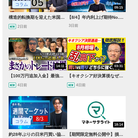
コラム
09:15
構造的転換期を迎えた米国市場 AIインフラ投資とFRBウォーシュ体制下の株式投資
【8/4】年内利上げ期待No.1！右肩上がりNZドル/円のトレード戦略【世界情勢からみるFXトレンド通貨ペア】
3日前
2日前
14:11
03:31
【100万円追加入金】最強億トレ軍団から学ぶ32日間！お見送り芸人しんいちのトレード成果は？【目指せ億トレ！FXドリーマー！#04】
【キオクシア好決算後なぜ乱高下!?】買い材料は自社株買いと株式分割/売りのサインとは…？
4日前
4日前
コラム
18:14
約28年ぶりの日米円買い協調介入 円安トレンドは転換するのか？
【期間限定無料公開中】損失を出し続けるお見送り芸人しんいち、Wemofを学ぶ【目指せ億トレ！FXドリーマー！#05】