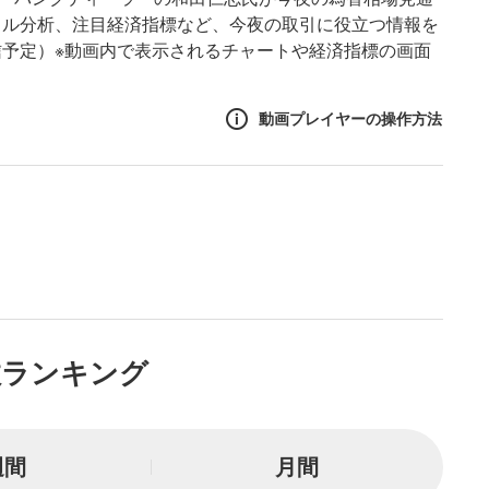
カル分析、注目経済指標など、今夜の取引に役立つ情報を
予定）※動画内で表示されるチャートや経済指標の画面
動画プレイヤーの操作方法
作方法
生エリア
リアをクリックすると、動画
は一時停止します。
ニュー
数ランキング
リアにマウスを乗せると表示
一時停止
週間
月間
または一時停止します。