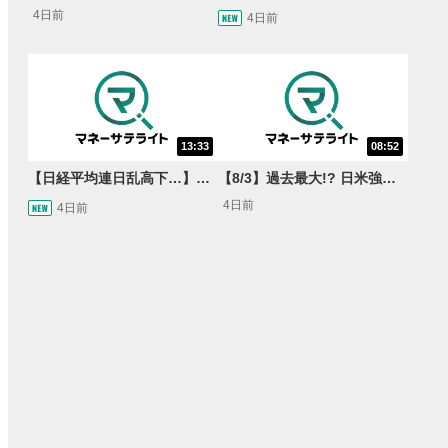
4日前
4日前
13:33
08:52
【日経平均連日乱高下…】AI株に異変⁉海外ファンド「大量売却」！AI料金値下げでNECに追い風！NTTも需給改善か＜店内信用残ランキング＞
【8/3】過去最大!? 日米強調為替介入 155円が当面の焦点か＜FX MARKET VIEW＞
4日前
4日前