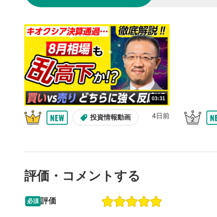
10秒戻
4
10秒、動画
シーク
5
再生位置を
置をクリッ
再生されま
画質/
6
03:31
画質の選択
4日前
投資情報動画
音量調
7
スライダー
ます。
評価・コメントする
全画面
8
動画が全画
ックすると
評価
必須
13:33
14:57