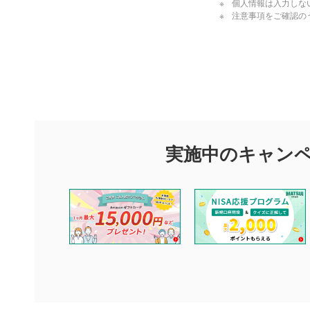
個人情報は入力しな
注意事項をご確認の
評価・コメ
評価・コメント
マネーサテライトでは利用者同士の情報交換・情報収集などを
できます。利用者は以下の注意事項をご理解のうえ、閲覧およ
実施中のキャン
他の利用者が動画を視聴される際の参考になるコメントをお待
なお、投稿をもって、本注意事項に同意されたものとみなしま
コメントの内容は、当社の公式な見解や意見ではありませ
ません。利用者ご自身の責任で閲覧および投稿を行ってく
当社は、利用者同士、もしくは利用者と第三者間のトラブ
評価およびコメントは当社にて審査のうえ、掲載となりま
ります。また、審査結果および結果の理由についてはお答
といたします。ご了承ください。
下記の項目に該当すると判断された投稿内容は、掲載を見