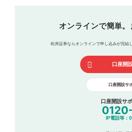
本動画コンテンツとは無関係の内容の投稿
他者への誹謗中傷や差別的表現投稿
公序良俗に反する内容の投稿
氏名、住所、電話番号など個人を特定できる情報の
オンラインで簡単。
閉
他のサイトへの誘導や営利目的、広告・宣伝を目的
他者の権利（商標、著作権、その他の知的財産権）
同一内容の多重投稿
松井証券ならオンラインで申し込みが完結
その他当社が不適切と判断した投稿
一度投稿した評価およびコメントの変更・削除はできませ
利用者は、利用者が投稿したコメントの著作権およびその
口座開
諾したものとします。また、利用者は、コメントに関する
コメントは、当社サービスの広告・宣伝、利用促進の目的で
口座開設サ
口座開設サポ
IP電話等：03-