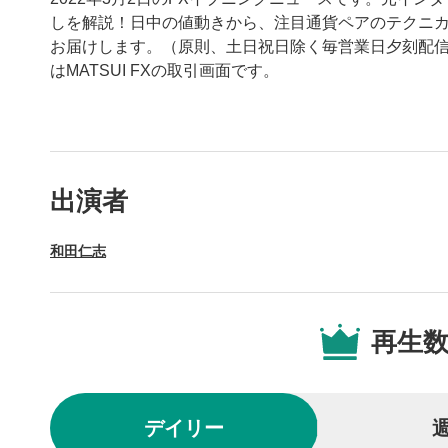
しを解説！日中の値動きから、注目通貨ペアのテクニ
お届けします。（原則、土日祝日除く毎営業日夕刻配信
はMATSUI FXの取引画面です。
動画プレイヤーの操
出演者
動画再
1
和田仁志
動画再生エ
を再生また
操作メ
2
再生
動画再生エ
されます。
再生/
3
デイリー
動画を再生