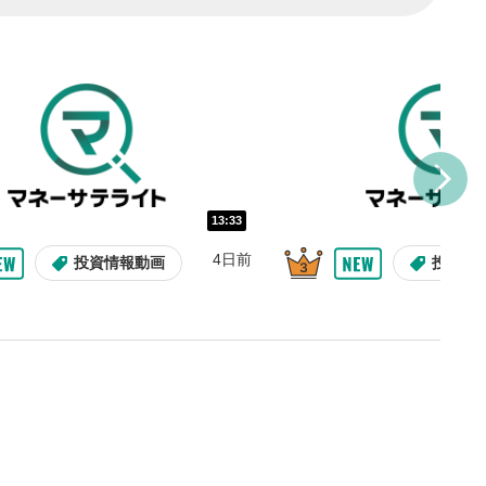
し/10秒送り
を巻き戻し/早送りします。
バー
示しています。再生したい位
クするとその位置から動画が
す。
再生速度の設定
13:33
/再生速度の変更ができます。
4日前
投資情報動画
投資情
整
を上下すると音量が調整でき
表示
面で表示されます。再度クリ
元のサイズに戻ります。
09:12
10:29