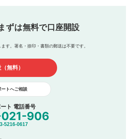
（最大評価は5.0です）
投稿
まずは無料で口座開設
じる
とした投稿
を侵害するような投稿
します。署名・捺印・書類の郵送は不要です。
んので、内容をご確認のうえ投稿してください。
他の著作権法上の全権利を当社に対して無償で利用することを承
設（無料）
著作者人格権を行使しないことに同意します。利用者が投稿した
、印刷物・WEBサイト・SNS等に掲載することがあります。
ポートへご相談
ート 電話番号
5216-0617