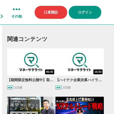
口座開設
ログイン
その他
関連コンテンツ
06:45
15:54
【期間限定無料公開中】取引量世界一の通貨ペアに優位性あり!?ドル/円&ユーロドルのテクニカルを検証！【JINのマンスリーFX戦略】
【ハイテク企業決算ハイライト】2027年分のメモリに売切れ報道!?＜米国マーケットダイジェスト8/5号＞
1日前
2日前