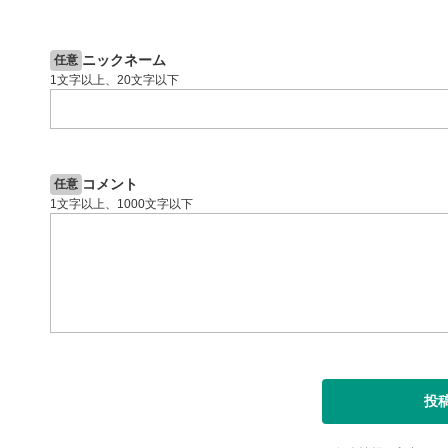
2ヶ月前
操作説明動画
4日前
投資情報動画
閉じる
ニックネーム
任意
1文字以上、20文字以下
コメント
任意
1文字以上、1000文字以下
投