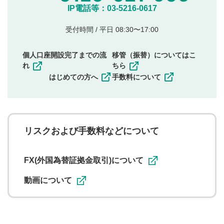
他のサイトへの誘導や営利目的、広告・宣伝を目
IP電話等：03-5216-0617
的とした投稿
他者の権利（商標、著作権、その他の知的財産
受付時間 / 平日 08:30〜17:00
権）を侵害するような投稿
同一内容の多重投稿
個人口座開設完了までの流
移管（振替）についてはこ
その他当社が不適切と判断した投稿
れ
ちら
一度投稿した評価およびコメントの変更・削除はできま
はじめての方へ
手数料について
せんので、内容をご確認のうえ投稿してください。
利用者は、利用者が投稿したコメントの著作権およびそ
の他の著作権法上の全権利を当社に対して無償で利用する
ことを承諾したものとします。また、利用者は、コメント
に関する著作者人格権を行使しないことに同意します。利
リスクおよび手数料などについて
用者が投稿したコメントは、当社サービスの広告・宣伝、
利用促進の目的で、印刷物・WEBサイト・SNS等に掲載す
ることがあります。
FX(外国為替証拠金取引)について
動画について