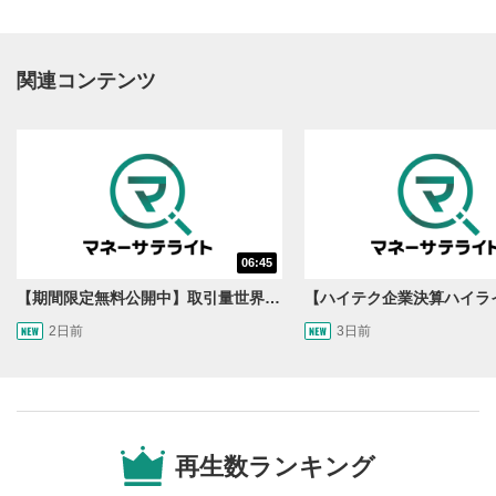
関連コンテンツ
動画再生エリア
1
06:45
動画再生エリアをクリックすると、動画を再生または
一時停止します。
【期間限定無料公開中】取引量世界一の通貨ペアに優位性あり!?ドル/円&ユーロドルのテクニカルを検証！【JINのマンスリーFX戦略】
2日前
3日前
操作メニュー
2
動画再生エリアにマウスを乗せると表示されます。
再生/一時停止
3
動画を再生または一時停止します。
再生数ランキング
10秒戻し/10秒送り
4