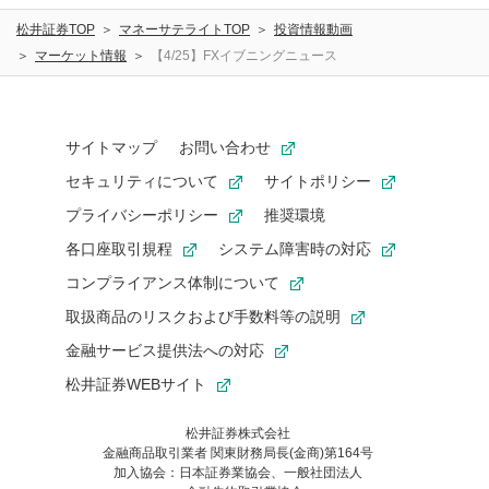
松井証券TOP
マネーサテライトTOP
投資情報動画
マーケット情報
【4/25】FXイブニングニュース
サイトマップ
お問い合わせ
セキュリティについて
サイトポリシー
プライバシーポリシー
推奨環境
各口座取引規程
システム障害時の対応
コンプライアンス体制について
取扱商品のリスクおよび手数料等の説明
金融サービス提供法への対応
松井証券WEBサイト
松井証券株式会社
金融商品取引業者 関東財務局長(金商)第164号
お気に入り機能は松井証券の会員限定の機能です。
加入協会：日本証券業協会、一般社団法人
お気に入り登録いただくと、後からいつでもお気に入りのコンテ