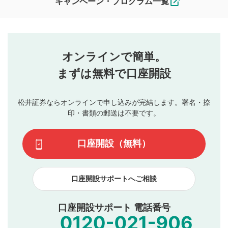
キャンペーン・プログラム一覧
ます。
コメントの内容は、当社の公式な見解や意見ではありま
評価・コメントエリア
1
せん。当社は利用者より投稿された内容について一切の責
星を押下すると1～5段階で評価できます。
任を負いません。利用者ご自身の責任で閲覧および投稿を
オンラインで簡単。
行ってください。
投稿するボタン
2
当社は、利用者同士、もしくは利用者と第三者間のトラ
まずは無料で口座開設
星で評価をすると投稿できます。（お名前とコメント
ブルによって生じた損害に対して一切の責任を負いませ
の入力は任意です）（※コメントは承認制です）
ん。
評価およびコメントは当社にて審査のうえ、掲載となり
松井証券ならオンラインで申し込みが完結します。署名・捺
動画の評価
3
ます。掲載されるまでに日数がかかる場合や掲載されない
印・書類の郵送は不要です。
場合があります。また、審査結果および結果の理由につい
この動画の平均評価が表示されます。（最大評価は5.0
てはお答えできません。各動画コンテンツへの掲載をもっ
です）
口座開設（無料）
て結果のご連絡といたします。ご了承ください。
下記の項目に該当すると判断された投稿内容は、掲載を
見合わせる場合がございます。
口座開設サポートへご相談
本動画コンテンツとは無関係の内容の投稿
他者への誹謗中傷や差別的表現投稿
公序良俗に反する内容の投稿
口座開設サポート 電話番号
氏名、住所、電話番号など個人を特定できる情報の
投稿