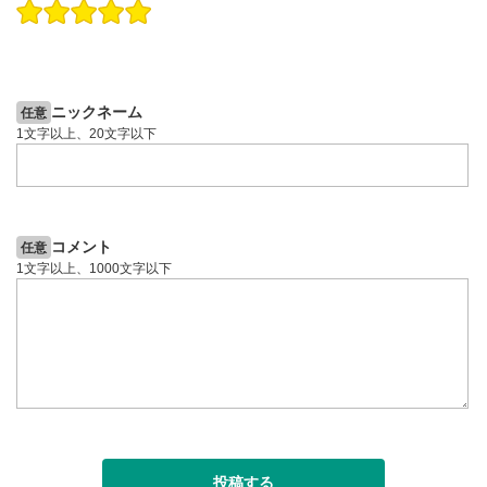
操作説明動画
投資情報動画
操作説明動画
2ヶ月前
5日前
投資情報動画
ニックネーム
任意
1文字以上、20文字以下
コメント
任意
1文字以上、1000文字以下
投稿する