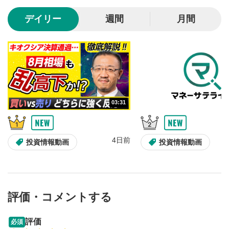
10秒、動画を巻き戻し/早送りします。
デイリー
週間
月間
シークバー
5
再生位置を示しています。再生したい位置をクリック
するとその位置から動画が再生されます。
画質/再生速度の設定
6
画質の選択/再生速度の変更ができます。
03:31
音量調整
7
スライダーを上下すると音量が調整できます。
4日前
全画面表示
8
投資情報動画
投資情報動画
動画が全画面で表示されます。再度クリックすると元
のサイズに戻ります。
評価・コメントする
13:33
14:57
評価
必須