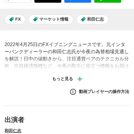
FX
マーケット情報
和田仁志
2022年4月25日のFXイブニングニュースです。元インタ
ーバンクディーラーの和田仁志氏が今夜の為替相場見通し
を解説！日中の値動きから、注目通貨ペアのテクニカル分
析、注目経済指標など、今夜の取引に役立つ情報をお届け
します。（原則、土日祝日除く毎営業日夕刻配信予定）※
動画内で表示されるチャートや経済指標の画面はMATSUI
FXの取引画面です。
動画プレイヤーの操作方法
出演者
和田仁志