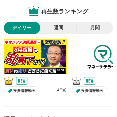
動画を再生または一時停止します。
再生数ランキング
10秒戻し/10秒送り
4
10秒、動画を巻き戻し/早送りします。
デイリー
週間
月間
シークバー
5
再生位置を示しています。再生したい位置をクリック
するとその位置から動画が再生されます。
画質/再生速度の設定
6
画質の選択/再生速度の変更ができます。
03:31
音量調整
7
スライダーを上下すると音量が調整できます。
4日前
全画面表示
8
投資情報動画
投資情報動画
動画が全画面で表示されます。再度クリックすると元
のサイズに戻ります。