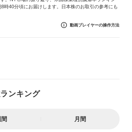
朝8時40分頃にお届けします。日本株のお取引の参考にも
動画プレイヤーの操作方法
作方法
生エリア
リアをクリックすると、動画
は一時停止します。
ニュー
数ランキング
リアにマウスを乗せると表示
一時停止
週間
月間
または一時停止します。