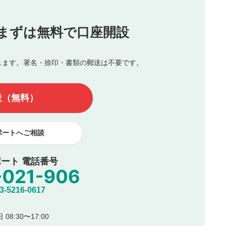
投稿
まずは無料で口座開設
じる
とした投稿
を侵害するような投稿
します。署名・捺印・書類の郵送は不要です。
んので、内容をご確認のうえ投稿してください。
他の著作権法上の全権利を当社に対して無償で利用することを承
設（無料）
著作者人格権を行使しないことに同意します。利用者が投稿した
、印刷物・WEBサイト・SNS等に掲載することがあります。
ポートへご相談
ート 電話番号
5216-0617
08:30〜17:00