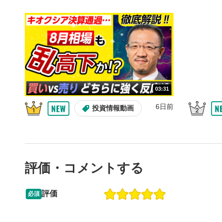
10秒戻
4
10秒、動画
シーク
5
再生位置を
置をクリッ
再生されま
画質/
6
03:31
画質の選択
6日前
投資情報動画
音量調
7
スライダー
ます。
評価・コメントする
全画面
8
動画が全画
ックすると
評価
必須
13:33
14:57
2ヶ月前
操作説明動画
6日前