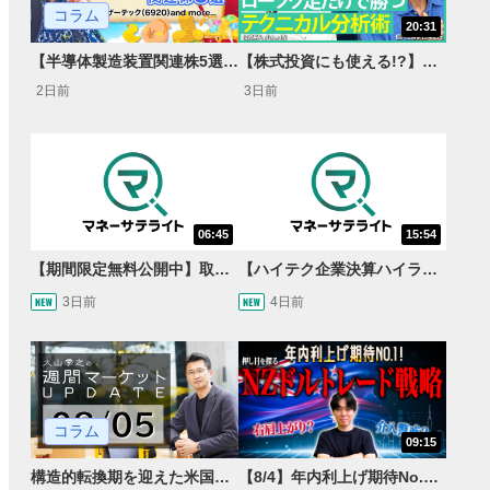
コラム
20:31
【半導体製造装置関連株5選】～円高耐性の強さでも評価！～
【株式投資にも使える!?】ローソク足だけで勝つテクニカル分析術【JINの月間ホットトピック対談】
2日前
3日前
06:45
15:54
【期間限定無料公開中】取引量世界一の通貨ペアに優位性あり!?ドル/円&ユーロドルのテクニカルを検証！【JINのマンスリーFX戦略】
【ハイテク企業決算ハイライト】2027年分のメモリに売切れ報道!?＜米国マーケットダイジェスト8/5号＞
3日前
4日前
コラム
09:15
構造的転換期を迎えた米国市場 AIインフラ投資とFRBウォーシュ体制下の株式投資
【8/4】年内利上げ期待No.1！右肩上がりNZドル/円のトレード戦略【世界情勢からみるFXトレンド通貨ペア】