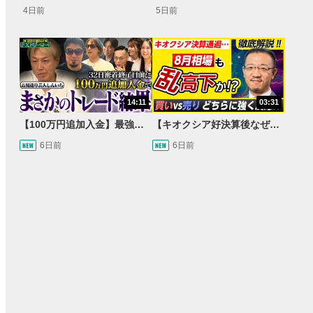
4日前
5日前
14:11
03:31
【100万円追加入金】最強億トレ軍団から学ぶ32日間！お見送り芸人しんいちのトレード成果は？【目指せ億トレ！FXドリーマー！#04】
【キオクシア好決算後なぜ乱高下!?】買い材料は自社株買いと株式分割/売りのサインとは…？
6日前
6日前