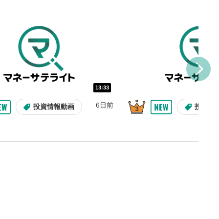
し/10秒送り
を巻き戻し/早送りします。
バー
示しています。再生したい位
クするとその位置から動画が
す。
再生速度の設定
13:33
/再生速度の変更ができます。
6日前
投資情報動画
投資情
整
を上下すると音量が調整でき
表示
面で表示されます。再度クリ
元のサイズに戻ります。
09:12
10:29
2ヶ月前
9日前
投資情報動画
操作説明動画
操作説明動画