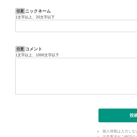
投資情報動画
閉じる
ニックネーム
任意
1文字以上、20文字以下
コメント
任意
1文字以上、1000文字以下
投
個人情報は入力しな
注意事項をご確認の