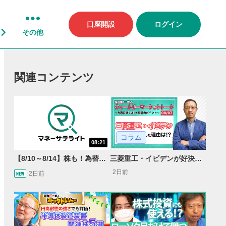
口座開設
ログイン
その他
関連コンテンツ
コラム
08:21
【8/10～8/14】株も！為替も！サクッと！来週のマーケット見通し＜Next View＞
三菱重工・イビデンが好決算で急騰した理由とは？｜株価反応と今後の見通し
2日前
2日前