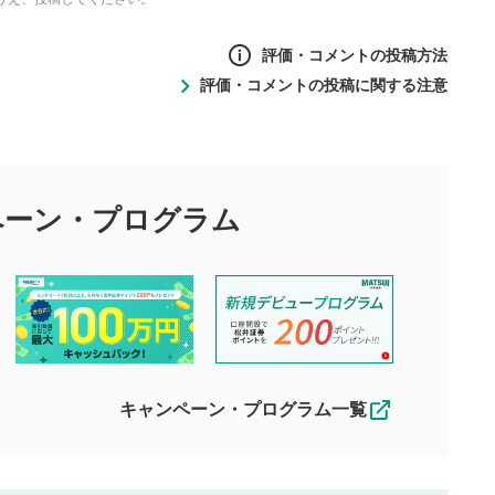
評価・コメントの投稿方法
評価・コメントの投稿に関する注意
ントの投稿方法
の
投稿に関する注意
目的として、各動画コンテンツに、評価およびコメントの投稿が
評価・コメントエリア
1
び投稿を行うものとしてください。
ペーン・
プログラム
星を押下すると1～5段階で評価できま
ちしております。
す。
す。
投稿するボタン
2
ん。当社は利用者より投稿された内容について一切の責任を負い
ださい。
星で評価をすると投稿できます。（お名
ルによって生じた損害に対して一切の責任を負いません。
前とコメントの入力は任意です）（※コメ
す。掲載されるまでに日数がかかる場合や掲載されない場合があ
ントは承認制です）
えできません。各動画コンテンツへの掲載をもって結果のご連絡
キャンペーン・プログラム一覧
動画の評価
3
合わせる場合がございます。
この動画の平均評価が表示されます。
（最大評価は5.0です）