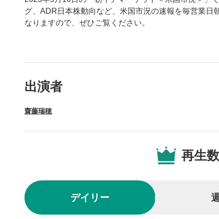
グ、ADR日本株動向など、米国市況の速報を毎営業日
なりますので、ぜひご覧ください。
動画プレイヤーの操
出演者
動画再
1
齋藤瑞穂
動画再生エ
を再生また
操作メ
2
再生
動画再生エ
されます。
再生/
3
デイリー
動画を再生