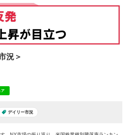
国市況＞
ェア
NE
デイリー市況
」です。NY市場の振り返り、米国株業種別騰落率ランキン