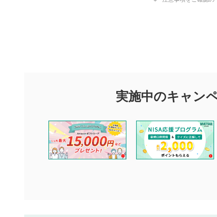
評価・コメ
評価・コメント
マネーサテライトでは利用者同士の情報交換・情報収集などを
できます。利用者は以下の注意事項をご理解のうえ、閲覧およ
実施中のキャン
他の利用者が動画を視聴される際の参考になるコメントをお待
なお、投稿をもって、本注意事項に同意されたものとみなしま
コメントの内容は、当社の公式な見解や意見ではありませ
ません。利用者ご自身の責任で閲覧および投稿を行ってく
当社は、利用者同士、もしくは利用者と第三者間のトラブ
評価およびコメントは当社にて審査のうえ、掲載となりま
ります。また、審査結果および結果の理由についてはお答
といたします。ご了承ください。
下記の項目に該当すると判断された投稿内容は、掲載を見
本動画コンテンツとは無関係の内容の投稿