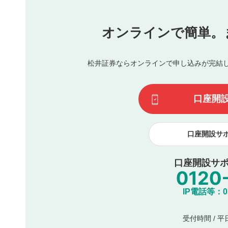
他者への誹謗中傷や差別的表現投稿
公序良俗に反する内容の投稿
氏名、住所、電話番号など個人を特定できる情報の
オンラインで簡単。
閉
他のサイトへの誘導や営利目的、広告・宣伝を目的
他者の権利（商標、著作権、その他の知的財産権）
同一内容の多重投稿
松井証券ならオンラインで申し込みが完結
その他当社が不適切と判断した投稿
一度投稿した評価およびコメントの変更・削除はできませ
利用者は、利用者が投稿したコメントの著作権およびその
口座開
諾したものとします。また、利用者は、コメントに関する
コメントは、当社サービスの広告・宣伝、利用促進の目的で
口座開設サ
口座開設サポ
IP電話等：03-
受付時間 / 平日 