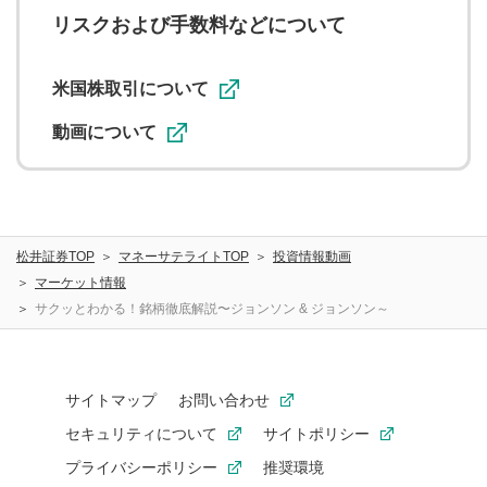
に関する著作者人格権を行使しないことに同意します。利
リスクおよび手数料などについて
用者が投稿したコメントは、当社サービスの広告・宣伝、
利用促進の目的で、印刷物・WEBサイト・SNS等に掲載す
ることがあります。
米国株取引について
動画について
松井証券TOP
マネーサテライトTOP
投資情報動画
マーケット情報
サクッとわかる！銘柄徹底解説〜ジョンソン & ジョンソン～
サイトマップ
お問い合わせ
セキュリティについて
サイトポリシー
プライバシーポリシー
推奨環境