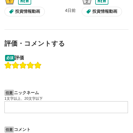
スライダーを上下すると音量が調整できます。
スマートフォンで視聴の場合は端末の音量調節ボタンを利用
4日前
投資情報動画
投資情報動画
してください。
字幕設定
8
クリックすると字幕を付けることができます。
字幕は自動生成です。
評価・コメントする
スマートフォンで視聴の場合は画面右下の設定(歯車マーク)
より選択できます。
13:33
14:57
評価
必須
再生速度/画質の設定
9
操作説明動画
投資情報動画
操作説明動画
画質の選択/再生速度の変更ができます。
スマートフォンで視聴の場合は画面右下の設定(歯車マーク)
2ヶ月前
5日前
投資情報動画
より選択できます。
YouTubeリンク
10
ニックネーム
任意
クリックするとYouTubeサイトに移動します。
1文字以上、20文字以下
全画面表示
11
動画が全画面で表示されます。再度クリックすると元
のサイズに戻ります。
コメント
任意