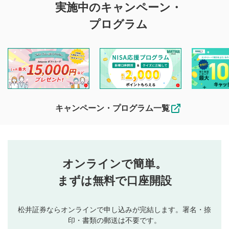
実施中のキャンペーン・
投稿に関する注意
プログラム
マネーサテライトでは利用者同士の情報交換・情報収集など
を目的として、各動画コンテンツに、評価およびコメントの
投稿ができます。利用者は以下の注意事項をご理解のうえ、
閲覧および投稿を行うものとしてください。
他の利用者が動画を視聴される際の参考になるコメントをお
待ちしております。
なお、投稿をもって、本注意事項に同意されたものとみなし
キャンペーン・プログラム一覧
ます。
コメントの内容は、当社の公式な見解や意見ではありま
評価・コメントエリア
1
せん。当社は利用者より投稿された内容について一切の責
星を押下すると1～5段階で評価できます。
任を負いません。利用者ご自身の責任で閲覧および投稿を
オンラインで簡単。
行ってください。
投稿するボタン
2
当社は、利用者同士、もしくは利用者と第三者間のトラ
まずは無料で口座開設
星で評価をすると投稿できます。（お名前とコメント
ブルによって生じた損害に対して一切の責任を負いませ
の入力は任意です）（※コメントは承認制です）
ん。
評価およびコメントは当社にて審査のうえ、掲載となり
松井証券ならオンラインで申し込みが完結します。署名・捺
動画の評価
3
ます。掲載されるまでに日数がかかる場合や掲載されない
印・書類の郵送は不要です。