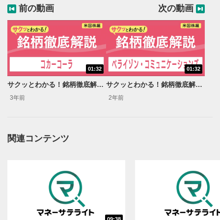
前の動画
次の動画
01:32
01:32
サクッとわかる！銘柄徹底解説〜コカ-コーラ～
サクッとわかる！銘柄徹底解説〜ベライゾン コミュニケーションズ～
3年前
2年前
関連コンテンツ
動画再生エリア
1
動画再生エリアをクリックすると、動画を再生または
一時停止します。
動画タイトル
2
動画タイトルが表示されます。クリックすると
YouTubeサイトに移動します。
09:38