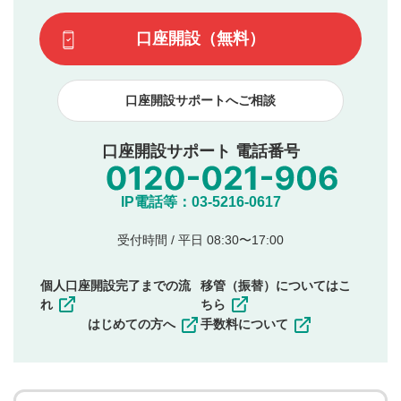
場合があります。また、審査結果および結果の理由につい
この動画の平均評価が表示されます。（最大評価は5.0
てはお答えできません。各動画コンテンツへの掲載をもっ
です）
口座開設（無料）
て結果のご連絡といたします。ご了承ください。
下記の項目に該当すると判断された投稿内容は、掲載を
見合わせる場合がございます。
口座開設サポートへご相談
本動画コンテンツとは無関係の内容の投稿
他者への誹謗中傷や差別的表現投稿
公序良俗に反する内容の投稿
口座開設サポート 電話番号
氏名、住所、電話番号など個人を特定できる情報の
投稿
他のサイトへの誘導や営利目的、広告・宣伝を目
IP電話等：03-5216-0617
的とした投稿
他者の権利（商標、著作権、その他の知的財産
受付時間 / 平日 08:30〜17:00
権）を侵害するような投稿
同一内容の多重投稿
個人口座開設完了までの流
移管（振替）についてはこ
その他当社が不適切と判断した投稿
れ
ちら
一度投稿した評価およびコメントの変更・削除はできま
はじめての方へ
手数料について
せんので、内容をご確認のうえ投稿してください。
利用者は、利用者が投稿したコメントの著作権およびそ
の他の著作権法上の全権利を当社に対して無償で利用する
ことを承諾したものとします。また、利用者は、コメント