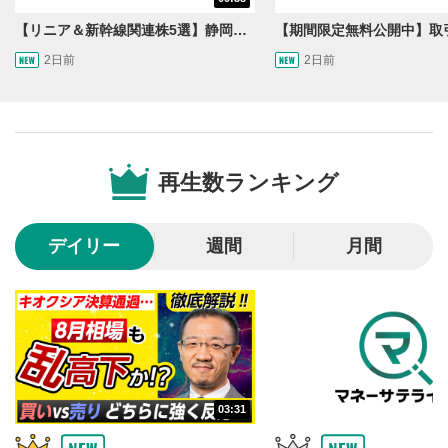
後で見る
3
【リニア＆新幹線関連株5選】静岡県知事の承認でリニア路線工事進展！北陸新幹線も「小浜・京都ルート」再決定！関連する注目の銘柄は？＜たけぞうNEWS＞
クリックするとYouTubeの「後で見る」の再生リスト
2日前
2日前
に追加されます。
スマートフォンで視聴の場合は動画再生エリア右上のメニュ
ー内にあります。
共有
4
SNSやメールなどで動画を共有・シェアすることがで
再生数ランキング
きます。
スマートフォンで視聴の場合は動画再生エリア右上のメニュ
ー内にあります。
デイリー
週間
月間
シークバー
5
再生位置を示しています。再生したい位置をクリック
するとその位置から動画が再生されます。
再生ボタン
6
動画が再生または一時停止します。
03:31
音量調整
7