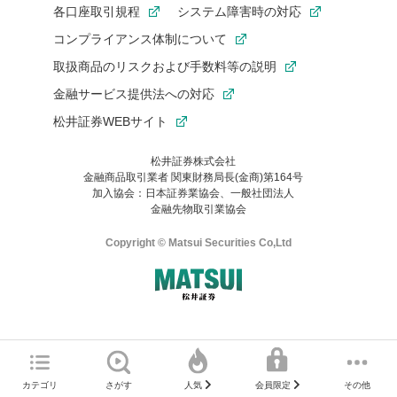
各口座取引規程
システム障害時の対応
コンプライアンス体制について
取扱商品のリスクおよび手数料等の説明
金融サービス提供法への対応
松井証券WEBサイト
松井証券株式会社
金融商品取引業者 関東財務局長(金商)第164号
お気に入り機能は松井証券の会員限定の機能です。
加入協会：日本証券業協会、一般社団法人
お気に入り登録いただくと、後からいつでもお気に入りのコンテ
金融先物取引業協会
ンツを一覧でご確認いただけます。
ご利用いただくには口座開設が必要です。
Copyright © Matsui Securities Co,Ltd
すでに松井証券の口座をお持ちでお気に入り登録ができない場合
はご利用の端末で一度ログインしてください。
口座開設(無料)
ご利用の環境(Internet Explorer)は、本サイトの
推奨環境外
のた
マネーサテライトのWEBサイトへようこそ
め、
一部の機能が正常に動作しない可能性があります。
ログイン
直前にご覧いただいていたWEBサイトは、当社が作成したもので
カテゴリ
さがす
その他
人気
会員限定
Microsoft Edge
などをご利用ください。