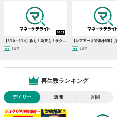
動画再生エリア
1
08:21
動画再生エリアをクリックすると、動画を再生または
一時停止します。
【8/10～8/14】株も！為替も！サクッと！来週のマーケット見通し＜Next View＞
1日前
1日前
操作メニュー
2
動画再生エリアにマウスを乗せると表示されます。
再生/一時停止
3
動画を再生または一時停止します。
再生数ランキング
10秒戻し/10秒送り
4
10秒、動画を巻き戻し/早送りします。
デイリー
週間
月間
シークバー
5
再生位置を示しています。再生したい位置をクリック
するとその位置から動画が再生されます。