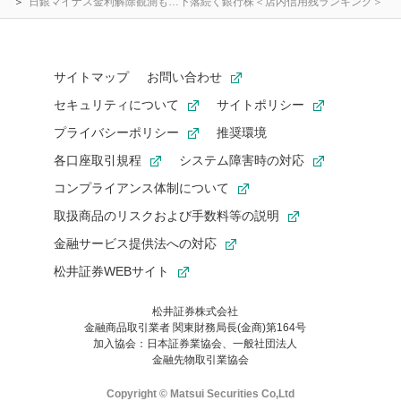
日銀マイナス金利解除観測も…下落続く銀行株＜店内信用残ランキング＞
サイトマップ
お問い合わせ
セキュリティについて
サイトポリシー
プライバシーポリシー
推奨環境
各口座取引規程
システム障害時の対応
コンプライアンス体制について
取扱商品のリスクおよび手数料等の説明
金融サービス提供法への対応
松井証券WEBサイト
松井証券株式会社
金融商品取引業者 関東財務局長(金商)第164号
お気に入り機能は松井証券の会員限定の機能です。
加入協会：日本証券業協会、一般社団法人
お気に入り登録いただくと、後からいつでもお気に入りのコンテ
金融先物取引業協会
ンツを一覧でご確認いただけます。
ご利用いただくには口座開設が必要です。
Copyright © Matsui Securities Co,Ltd