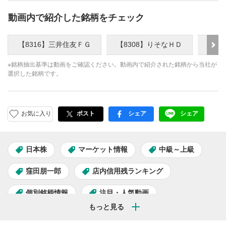
動画内で紹介した銘柄をチェック
【8316】三井住友ＦＧ
【8308】りそなＨＤ
【69
※銘柄抽出基準は動画をご確認ください。動画内で紹介された銘柄から当社が
選択した銘柄です。
お気に入り
ポスト
シェア
シェア
facebook
LINE
日本株
マーケット情報
中級～上級
窪田朋一郎
店内信用残ランキング
個別銘柄情報
注目・人気動画