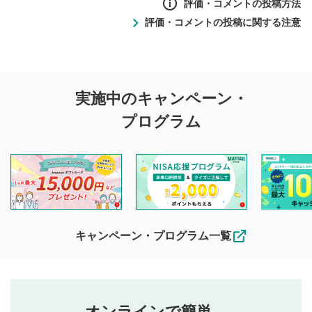
評価・コメントの投稿方法
評価・コメントの投稿に関する注意
評価・コメントの
実施中のキャンペーン・
投稿に関する注意
プログラム
マネーサテライトでは利用者同士の情報交換・情報収集など
を目的として、各動画コンテンツに、評価およびコメントの
投稿ができます。利用者は以下の注意事項をご理解のうえ、
閲覧および投稿を行うものとしてください。
他の利用者が動画を視聴される際の参考になるコメントをお
待ちしております。
なお、投稿をもって、本注意事項に同意されたものとみなし
キャンペーン・プログラム一覧
ます。
コメントの内容は、当社の公式な見解や意見ではありま
評価・コメントエリア
1
せん。当社は利用者より投稿された内容について一切の責
星を押下すると1～5段階で評価できます。
任を負いません。利用者ご自身の責任で閲覧および投稿を
オンラインで簡単。