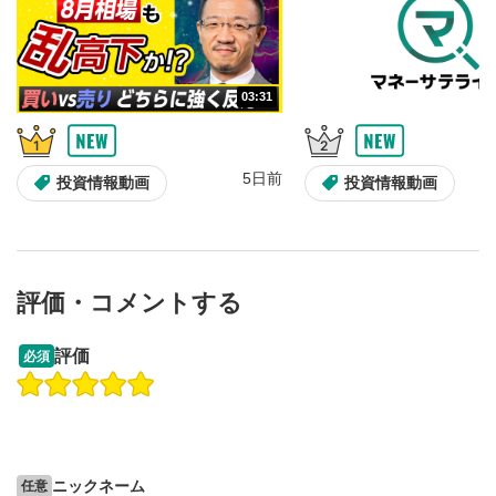
画質/再生速度の設定
6
画質の選択/再生速度の変更ができます。
03:31
音量調整
7
スライダーを上下すると音量が調整できます。
5日前
全画面表示
8
投資情報動画
投資情報動画
動画が全画面で表示されます。再度クリックすると元
のサイズに戻ります。
評価・コメントする
13:33
14:57
評価
必須
操作説明動画
投資情報動画
操作説明動画
2ヶ月前
5日前
投資情報動画
ニックネーム
任意