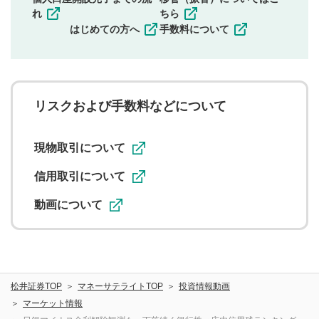
その他当社が不適切と判断した投稿
れ
ちら
一度投稿した評価およびコメントの変更・削除はできま
はじめての方へ
手数料について
せんので、内容をご確認のうえ投稿してください。
利用者は、利用者が投稿したコメントの著作権およびそ
の他の著作権法上の全権利を当社に対して無償で利用する
ことを承諾したものとします。また、利用者は、コメント
に関する著作者人格権を行使しないことに同意します。利
リスクおよび手数料などについて
用者が投稿したコメントは、当社サービスの広告・宣伝、
利用促進の目的で、印刷物・WEBサイト・SNS等に掲載す
ることがあります。
現物取引について
信用取引について
動画について
松井証券TOP
マネーサテライトTOP
投資情報動画
マーケット情報