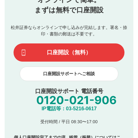
行ってください。
投稿するボタン
2
当社は、利用者同士、もしくは利用者と第三者間のトラ
まずは無料で口座開設
星で評価をすると投稿できます。（お名前とコメント
ブルによって生じた損害に対して一切の責任を負いませ
の入力は任意です）（※コメントは承認制です）
ん。
評価およびコメントは当社にて審査のうえ、掲載となり
松井証券ならオンラインで申し込みが完結します。署名・捺
動画の評価
3
ます。掲載されるまでに日数がかかる場合や掲載されない
印・書類の郵送は不要です。
場合があります。また、審査結果および結果の理由につい
この動画の平均評価が表示されます。（最大評価は5.0
てはお答えできません。各動画コンテンツへの掲載をもっ
です）
口座開設（無料）
て結果のご連絡といたします。ご了承ください。
下記の項目に該当すると判断された投稿内容は、掲載を
見合わせる場合がございます。
口座開設サポートへご相談
本動画コンテンツとは無関係の内容の投稿
他者への誹謗中傷や差別的表現投稿
公序良俗に反する内容の投稿
口座開設サポート 電話番号
氏名、住所、電話番号など個人を特定できる情報の
投稿
他のサイトへの誘導や営利目的、広告・宣伝を目
IP電話等：03-5216-0617
的とした投稿
他者の権利（商標、著作権、その他の知的財産
受付時間 / 平日 08:30〜17:00
権）を侵害するような投稿
同一内容の多重投稿
個人口座開設完了までの流
移管（振替）についてはこ