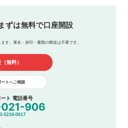
（最大評価は5.0です）
投稿
まずは無料で口座開設
じる
とした投稿
を侵害するような投稿
します。署名・捺印・書類の郵送は不要です。
んので、内容をご確認のうえ投稿してください。
他の著作権法上の全権利を当社に対して無償で利用することを承
設（無料）
著作者人格権を行使しないことに同意します。利用者が投稿した
、印刷物・WEBサイト・SNS等に掲載することがあります。
ポートへご相談
ート 電話番号
5216-0617