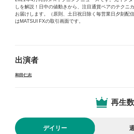
しを解説！日中の値動きから、注目通貨ペアのテクニ
お届けします。（原則、土日祝日除く毎営業日夕刻配信
はMATSUI FXの取引画面です。
動画プレイヤーの操
出演者
動画再
1
和田仁志
動画再生エ
を再生また
操作メ
2
再生
動画再生エ
されます。
再生/
3
デイリー
動画を再生