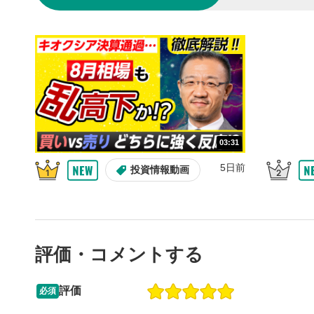
10秒戻
4
10秒、動画
シーク
5
再生位置を
置をクリッ
再生されま
画質/
6
03:31
画質の選択
5日前
投資情報動画
音量調
7
スライダー
ます。
評価・コメントする
全画面
8
動画が全画
ックすると
評価
必須
13:33
14:57