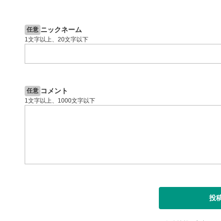
2ヶ月前
操作説明動画
5日前
投資情報動画
閉じる
ニックネーム
任意
1文字以上、20文字以下
コメント
任意
1文字以上、1000文字以下
投