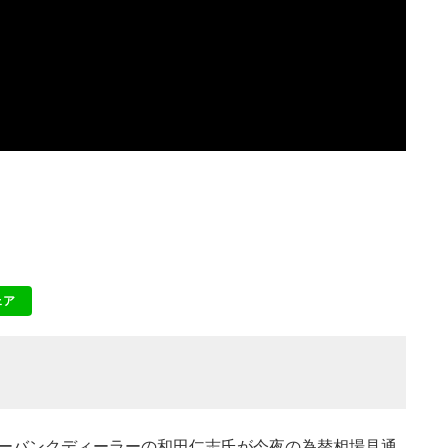
ェア
NE
ンターバンクディーラーの和田仁志氏が今夜の為替相場見通