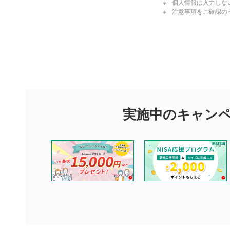
個人情報は入力しな
注意事項をご確認の
評価・コメ
評価・コメント
マネーサテライトでは利用者同士の情報交換・情報収集などを
できます。利用者は以下の注意事項をご理解のうえ、閲覧およ
実施中のキャン
他の利用者が動画を視聴される際の参考になるコメントをお待
なお、投稿をもって、本注意事項に同意されたものとみなしま
コメントの内容は、当社の公式な見解や意見ではありませ
ません。利用者ご自身の責任で閲覧および投稿を行ってく
当社は、利用者同士、もしくは利用者と第三者間のトラブ
評価およびコメントは当社にて審査のうえ、掲載となりま
ります。また、審査結果および結果の理由についてはお答
といたします。ご了承ください。
下記の項目に該当すると判断された投稿内容は、掲載を見