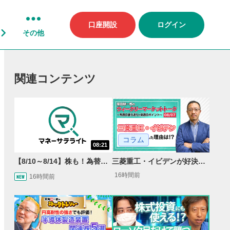
口座開設
ログイン
その他
関連コンテンツ
コラム
08:21
【8/10～8/14】株も！為替も！サクッと！来週のマーケット見通し＜Next View＞
三菱重工・イビデンが好決算で急騰した理由とは？｜株価反応と今後の見通し
16時間前
16時間前