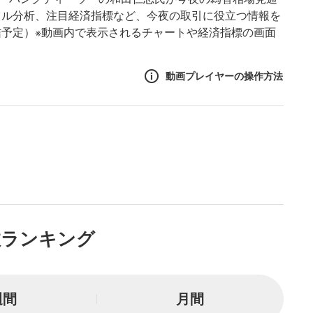
カル分析、注目経済指標など、今夜の取引に役立つ情報を
予定）※動画内で表示されるチャートや経済指標の画面
動画プレイヤーの操作方法
作方法
生エリア
リアをクリックすると、動画
は一時停止します。
ニュー
数ランキング
リアにマウスを乗せると表示
一時停止
週間
月間
または一時停止します。