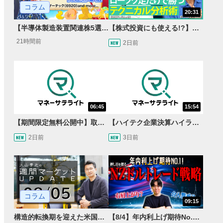
コラム
20:31
【半導体製造装置関連株5選】～円高耐性の強さでも評価！～
【株式投資にも使える!?】ローソク足だけで勝つテクニカル分析術【JINの月間ホットトピック対談】
21時間前
2日前
06:45
15:54
【期間限定無料公開中】取引量世界一の通貨ペアに優位性あり!?ドル/円&ユーロドルのテクニカルを検証！【JINのマンスリーFX戦略】
【ハイテク企業決算ハイライト】2027年分のメモリに売切れ報道!?＜米国マーケットダイジェスト8/5号＞
2日前
3日前
コラム
09:15
構造的転換期を迎えた米国市場 AIインフラ投資とFRBウォーシュ体制下の株式投資
【8/4】年内利上げ期待No.1！右肩上がりNZドル/円のトレード戦略【世界情勢からみるFXトレンド通貨ペア】