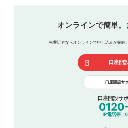
本動画コンテンツとは無関係の内容の投稿
他者への誹謗中傷や差別的表現投稿
公序良俗に反する内容の投稿
氏名、住所、電話番号など個人を特定できる情報の
オンラインで簡単。
閉
他のサイトへの誘導や営利目的、広告・宣伝を目的
他者の権利（商標、著作権、その他の知的財産権）
同一内容の多重投稿
松井証券ならオンラインで申し込みが完結
その他当社が不適切と判断した投稿
一度投稿した評価およびコメントの変更・削除はできませ
利用者は、利用者が投稿したコメントの著作権およびその
口座開
諾したものとします。また、利用者は、コメントに関する
コメントは、当社サービスの広告・宣伝、利用促進の目的で
口座開設サ
口座開設サポ
IP電話等：03-