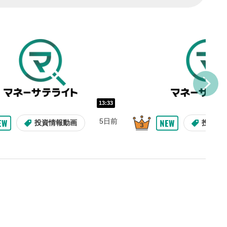
し/10秒送り
を巻き戻し/早送りします。
バー
示しています。再生したい位
クするとその位置から動画が
す。
再生速度の設定
13:33
/再生速度の変更ができます。
5日前
投資情報動画
投資情
整
を上下すると音量が調整でき
表示
面で表示されます。再度クリ
元のサイズに戻ります。
09:12
10:29