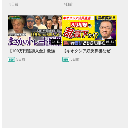
3日前
4日前
14:11
03:31
【100万円追加入金】最強億トレ軍団から学ぶ32日間！お見送り芸人しんいちのトレード成果は？【目指せ億トレ！FXドリーマー！#04】
【キオクシア好決算後なぜ乱高下!?】買い材料は自社株買いと株式分割/売りのサインとは…？
5日前
5日前