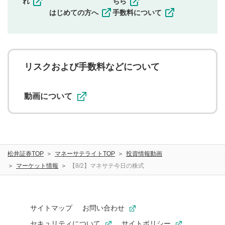
れ
ちら
一度投稿した評価およびコメントの変更・削除はできま
はじめての方へ
手数料について
せんので、内容をご確認のうえ投稿してください。
利用者は、利用者が投稿したコメントの著作権およびそ
の他の著作権法上の全権利を当社に対して無償で利用する
ことを承諾したものとします。また、利用者は、コメント
に関する著作者人格権を行使しないことに同意します。利
リスクおよび手数料などについて
用者が投稿したコメントは、当社サービスの広告・宣伝、
利用促進の目的で、印刷物・WEBサイト・SNS等に掲載す
ることがあります。
動画について
松井証券TOP
マネーサテライトTOP
投資情報動画
マーケット情報
【8/2】マネサテ今日の株式
サイトマップ
お問い合わせ
セキュリティについて
サイトポリシー