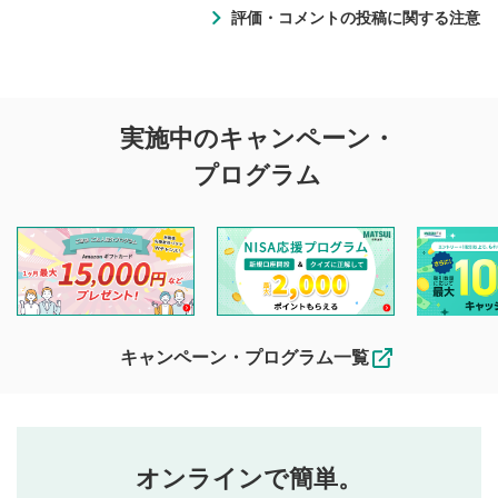
評価・コメントの投稿に関する注意
評価・コメントの
実施中のキャンペーン・
投稿に関する注意
プログラム
マネーサテライトでは利用者同士の情報交換・情報収集など
を目的として、各動画コンテンツに、評価およびコメントの
投稿ができます。利用者は以下の注意事項をご理解のうえ、
閲覧および投稿を行うものとしてください。
他の利用者が動画を視聴される際の参考になるコメントをお
待ちしております。
なお、投稿をもって、本注意事項に同意されたものとみなし
キャンペーン・プログラム一覧
ます。
コメントの内容は、当社の公式な見解や意見ではありま
評価・コメントエリア
1
せん。当社は利用者より投稿された内容について一切の責
星を押下すると1～5段階で評価できます。
任を負いません。利用者ご自身の責任で閲覧および投稿を
オンラインで簡単。
行ってください。
投稿するボタン
2