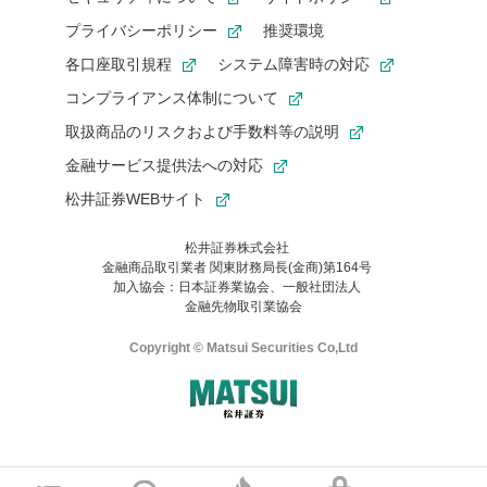
プライバシーポリシー
推奨環境
各口座取引規程
システム障害時の対応
コンプライアンス体制について
取扱商品のリスクおよび手数料等の説明
金融サービス提供法への対応
松井証券WEBサイト
松井証券株式会社
金融商品取引業者 関東財務局長(金商)第164号
お気に入り機能は松井証券の会員限定の機能です。
加入協会：日本証券業協会、一般社団法人
お気に入り登録いただくと、後からいつでもお気に入りのコンテ
金融先物取引業協会
ンツを一覧でご確認いただけます。
ご利用いただくには口座開設が必要です。
Copyright © Matsui Securities Co,Ltd
すでに松井証券の口座をお持ちでお気に入り登録ができない場合
はご利用の端末で一度ログインしてください。
口座開設(無料)
ご利用の環境(Internet Explorer)は、本サイトの
推奨環境外
のた
マネーサテライトのWEBサイトへようこそ