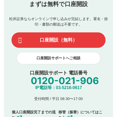
当社は、利用者同士、もしくは利用者と第三者間のトラ
まずは無料で口座開設
星で評価をすると投稿できます。（お名前とコメント
ブルによって生じた損害に対して一切の責任を負いませ
の入力は任意です）（※コメントは承認制です）
ん。
評価およびコメントは当社にて審査のうえ、掲載となり
松井証券ならオンラインで申し込みが完結します。署名・捺
動画の評価
3
ます。掲載されるまでに日数がかかる場合や掲載されない
印・書類の郵送は不要です。
場合があります。また、審査結果および結果の理由につい
この動画の平均評価が表示されます。（最大評価は5.0
てはお答えできません。各動画コンテンツへの掲載をもっ
です）
口座開設（無料）
て結果のご連絡といたします。ご了承ください。
下記の項目に該当すると判断された投稿内容は、掲載を
見合わせる場合がございます。
口座開設サポートへご相談
本動画コンテンツとは無関係の内容の投稿
他者への誹謗中傷や差別的表現投稿
公序良俗に反する内容の投稿
口座開設サポート 電話番号
氏名、住所、電話番号など個人を特定できる情報の
投稿
他のサイトへの誘導や営利目的、広告・宣伝を目
IP電話等：03-5216-0617
的とした投稿
他者の権利（商標、著作権、その他の知的財産
受付時間 / 平日 08:30〜17:00
権）を侵害するような投稿
同一内容の多重投稿
個人口座開設完了までの流
移管（振替）についてはこ
その他当社が不適切と判断した投稿