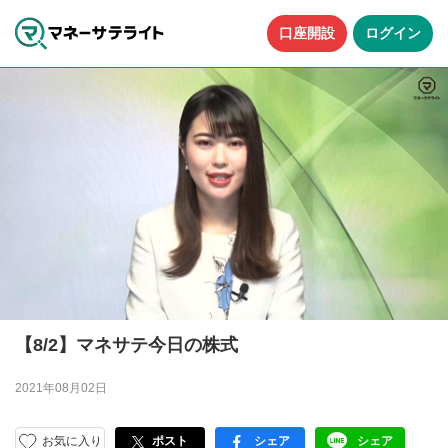
口座開設
ログイン
【8/2】マネサテ今日の株式
2021年08月02日
お気に入り
ポスト
シェア
シェア
facebook
LINE