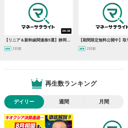
09:38
【リニア＆新幹線関連株5選】静岡県知事の承認でリニア路線工事進展！北陸新幹線も「小浜・京都ルート」再決定！関連する注目の銘柄は？＜たけぞうNEWS＞
2日前
2日前
動画再生エリア
1
動画再生エリアをクリックすると、動画を再生または
一時停止します。
再生数ランキング
操作メニュー
2
動画再生エリアにマウスを乗せると表示されます。
デイリー
週間
月間
再生/一時停止
3
動画を再生または一時停止します。
10秒戻し/10秒送り
4