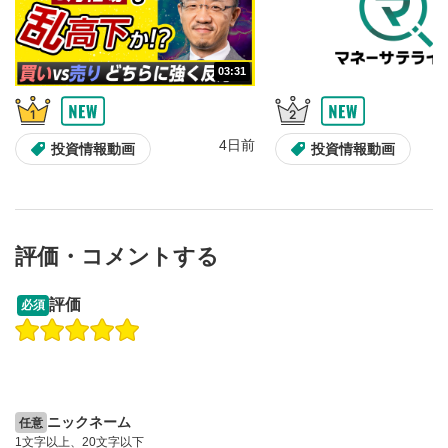
10秒、動画を巻き戻し/早送りします。
シークバー
5
03:31
再生位置を示しています。再生したい位置をクリック
するとその位置から動画が再生されます。
画質/再生速度の設定
6
4日前
投資情報動画
投資情報動画
画質の選択/再生速度の変更ができます。
音量調整
7
スライダーを上下すると音量が調整できます。
評価・コメントする
全画面表示
8
13:33
14:57
動画が全画面で表示されます。再度クリックすると元
評価
必須
のサイズに戻ります。
操作説明動画
投資情報動画
操作説明動画
2ヶ月前
5日前
投資情報動画
ニックネーム
任意
1文字以上、20文字以下