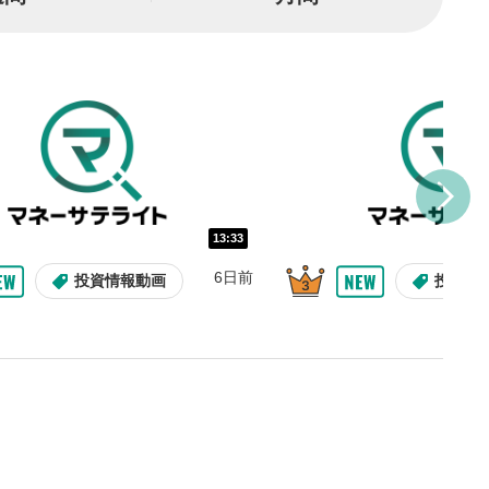
または一時停止します。
し/10秒送り
を巻き戻し/早送りします。
バー
示しています。再生したい位
クするとその位置から動画が
す。
再生速度の設定
13:33
/再生速度の変更ができます。
6日前
投資情報動画
投資情
整
を上下すると音量が調整でき
表示
面で表示されます。再度クリ
元のサイズに戻ります。