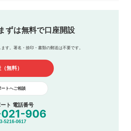
（最大評価は5.0です）
投稿
まずは無料で口座開設
じる
とした投稿
を侵害するような投稿
します。署名・捺印・書類の郵送は不要です。
んので、内容をご確認のうえ投稿してください。
他の著作権法上の全権利を当社に対して無償で利用することを承
設（無料）
著作者人格権を行使しないことに同意します。利用者が投稿した
、印刷物・WEBサイト・SNS等に掲載することがあります。
ポートへご相談
ート 電話番号
5216-0617