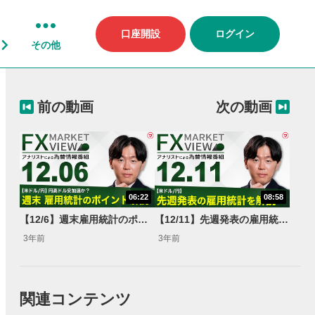
口座開設
ログイン
その他
前の動画
次の動画
06:22
08:58
【12/6】週末雇用統計のポイント解説＜FX MARKET VIEW＞
【12/11】先週発表の雇用統計を解説＜FX MARKET VIEW＞
3年前
3年前
関連コンテンツ