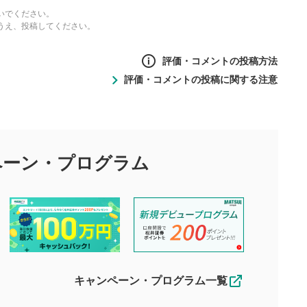
いでください。
うえ、投稿してください。
評価・コメントの投稿方法
評価・コメントの投稿に関する注意
ントの投稿方法
の
投稿に関する注意
目的として、各動画コンテンツに、評価およびコメントの投稿が
評価・コメントエリア
1
び投稿を行うものとしてください。
ペーン・
プログラム
星を押下すると1～5段階で評価できま
ちしております。
す。
す。
投稿するボタン
2
ん。当社は利用者より投稿された内容について一切の責任を負い
ださい。
星で評価をすると投稿できます。（お名
ルによって生じた損害に対して一切の責任を負いません。
前とコメントの入力は任意です）（※コメ
す。掲載されるまでに日数がかかる場合や掲載されない場合があ
ントは承認制です）
えできません。各動画コンテンツへの掲載をもって結果のご連絡
キャンペーン・プログラム一覧
動画の評価
3
合わせる場合がございます。
この動画の平均評価が表示されます。