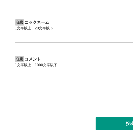
13:33
14:57
2ヶ月前
操作説明動画
6日前
投資情報動画
閉じる
ニックネーム
任意
1文字以上、20文字以下
コメント
任意
1文字以上、1000文字以下
投