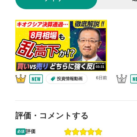
動画を再生
10秒戻
4
10秒、動画
シーク
5
再生位置を
置をクリッ
再生されま
画質/
6
03:31
画質の選択
6日前
投資情報動画
音量調
7
スライダー
ます。
評価・コメントする
全画面
8
動画が全画
ックすると
評価
必須