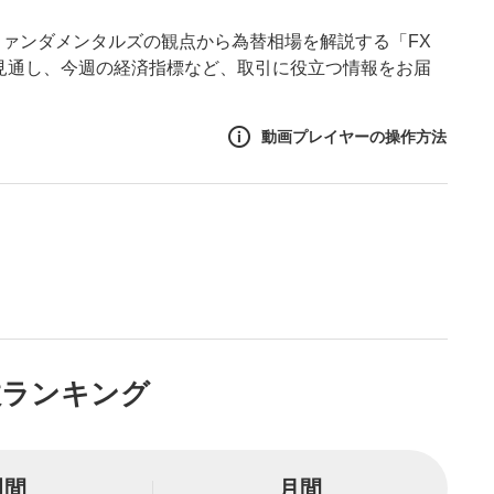
ァンダメンタルズの観点から為替相場を解説する「FX
後の見通し、今週の経済指標など、取引に役立つ情報をお届
動画プレイヤーの操作方法
作方法
生エリア
リアをクリックすると、動画
は一時停止します。
ニュー
数ランキング
リアにマウスを乗せると表示
一時停止
週間
月間