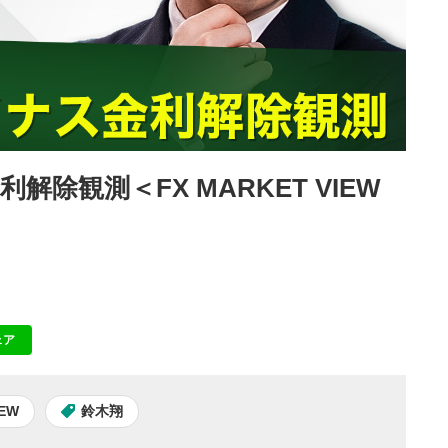
解除観測＜FX MARKET VIEW
ェア
NE
IEW
鈴木翔