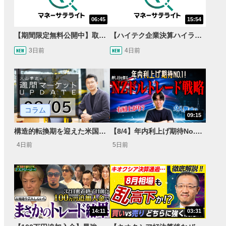
06:45
15:54
【期間限定無料公開中】取引量世界一の通貨ペアに優位性あり!?ドル/円&ユーロドルのテクニカルを検証！【JINのマンスリーFX戦略】
【ハイテク企業決算ハイライト】2027年分のメモリに売切れ報道!?＜米国マーケットダイジェスト8/5号＞
3日前
4日前
コラム
09:15
構造的転換期を迎えた米国市場 AIインフラ投資とFRBウォーシュ体制下の株式投資
【8/4】年内利上げ期待No.1！右肩上がりNZドル/円のトレード戦略【世界情勢からみるFXトレンド通貨ペア】
4日前
5日前
14:11
03:31