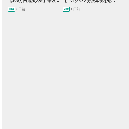
【100万円追加入金】最強億トレ軍団から学ぶ32日間！お見送り芸人しんいちのトレード成果は？【目指せ億トレ！FXドリーマー！#04】
【キオクシア好決算後なぜ乱高下!?】買い材料は自社株買いと株式分割/売りのサインとは…？
6日前
6日前
15:54
14:57
2ヶ月前
操作説明動画
4日前
報動画