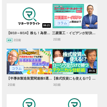
コラム
08:21
【8/10～8/14】株も！為替も！サクッと！来週のマーケット見通し＜Next View＞
三菱重工・イビデンが好決算で急騰した理由とは？｜株価反応と今後の見通し
2日前
2日前
コラム
20:31
【半導体製造装置関連株5選】～円高耐性の強さでも評価！～
【株式投資にも使える!?】ローソク足だけで勝つテクニカル分析術【JINの月間ホットトピック対談】
2日前
3日前