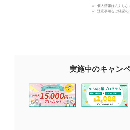
個人情報は入力しな
注意事項をご確認の
評価・コメ
評価・コメント
マネーサテライトでは利用者同士の情報交換・情報収集などを
できます。利用者は以下の注意事項をご理解のうえ、閲覧およ
実施中のキャン
他の利用者が動画を視聴される際の参考になるコメントをお待
なお、投稿をもって、本注意事項に同意されたものとみなしま
コメントの内容は、当社の公式な見解や意見ではありませ
ません。利用者ご自身の責任で閲覧および投稿を行ってく
当社は、利用者同士、もしくは利用者と第三者間のトラブ
評価およびコメントは当社にて審査のうえ、掲載となりま
ります。また、審査結果および結果の理由についてはお答
といたします。ご了承ください。
下記の項目に該当すると判断された投稿内容は、掲載を見