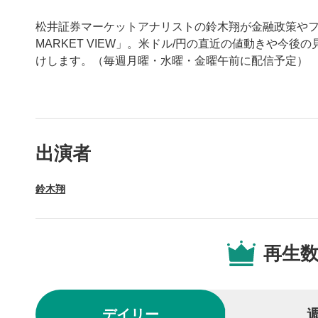
松井証券マーケットアナリストの鈴木翔が金融政策やフ
MARKET VIEW」。米ドル/円の直近の値動きや今
けします。（毎週月曜・水曜・金曜午前に配信予定）
動画プレイヤーの操
出演者
動画再
1
鈴木翔
動画再生エ
を再生また
操作メ
2
再生
動画再生エ
されます。
再生/
3
デイリー