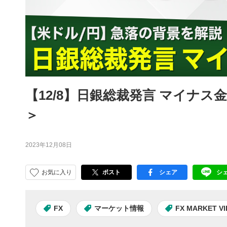
【12/8】日銀総裁発言 マイナス金利
＞
2023年12月08日
お気に入り
ポスト
シェア
シ
facebook
LI
FX
マーケット情報
FX MARKET V