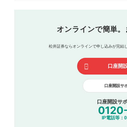
本動画コンテンツとは無関係の内容の投稿
他者への誹謗中傷や差別的表現投稿
公序良俗に反する内容の投稿
氏名、住所、電話番号など個人を特定できる情報の
オンラインで簡単。
閉
他のサイトへの誘導や営利目的、広告・宣伝を目的
他者の権利（商標、著作権、その他の知的財産権）
同一内容の多重投稿
松井証券ならオンラインで申し込みが完結
その他当社が不適切と判断した投稿
一度投稿した評価およびコメントの変更・削除はできませ
利用者は、利用者が投稿したコメントの著作権およびその
口座開
諾したものとします。また、利用者は、コメントに関する
コメントは、当社サービスの広告・宣伝、利用促進の目的で
口座開設サ
口座開設サポ
IP電話等：03-