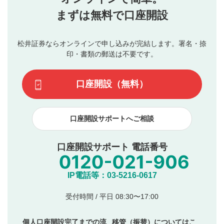
行ってください。
投稿するボタン
2
当社は、利用者同士、もしくは利用者と第三者間のトラ
まずは無料で口座開設
星で評価をすると投稿できます。（お名前とコメント
ブルによって生じた損害に対して一切の責任を負いませ
の入力は任意です）（※コメントは承認制です）
ん。
評価およびコメントは当社にて審査のうえ、掲載となり
松井証券ならオンラインで申し込みが完結します。署名・捺
動画の評価
3
ます。掲載されるまでに日数がかかる場合や掲載されない
印・書類の郵送は不要です。
場合があります。また、審査結果および結果の理由につい
この動画の平均評価が表示されます。（最大評価は5.0
てはお答えできません。各動画コンテンツへの掲載をもっ
です）
口座開設（無料）
て結果のご連絡といたします。ご了承ください。
下記の項目に該当すると判断された投稿内容は、掲載を
見合わせる場合がございます。
口座開設サポートへご相談
本動画コンテンツとは無関係の内容の投稿
他者への誹謗中傷や差別的表現投稿
公序良俗に反する内容の投稿
口座開設サポート 電話番号
氏名、住所、電話番号など個人を特定できる情報の
投稿
他のサイトへの誘導や営利目的、広告・宣伝を目
IP電話等：03-5216-0617
的とした投稿
他者の権利（商標、著作権、その他の知的財産
受付時間 / 平日 08:30〜17:00
権）を侵害するような投稿
同一内容の多重投稿
個人口座開設完了までの流
移管（振替）についてはこ