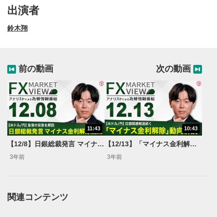
出演者
鈴木翔
前の動画
次の動画
11:43
10:43
動画再生エリア
1
【12/8】日銀総裁発言 マイナス金利解除観測＜FX MARKET VIEW＞
【12/13】「マイナス金利解除」動向解説＜FX MARKET VIEW＞
動画再生エリアをクリックすると、動画を再生または
3年前
3年前
一時停止します。
操作メニュー
2
動画再生エリアにマウスを乗せると表示されます。
関連コンテンツ
再生/一時停止
3