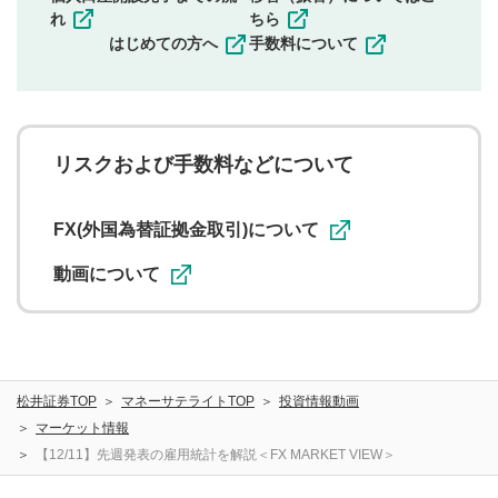
その他当社が不適切と判断した投稿
れ
ちら
一度投稿した評価およびコメントの変更・削除はできま
はじめての方へ
手数料について
せんので、内容をご確認のうえ投稿してください。
利用者は、利用者が投稿したコメントの著作権およびそ
の他の著作権法上の全権利を当社に対して無償で利用する
ことを承諾したものとします。また、利用者は、コメント
に関する著作者人格権を行使しないことに同意します。利
リスクおよび手数料などについて
用者が投稿したコメントは、当社サービスの広告・宣伝、
利用促進の目的で、印刷物・WEBサイト・SNS等に掲載す
ることがあります。
FX(外国為替証拠金取引)について
動画について
松井証券TOP
マネーサテライトTOP
投資情報動画
マーケット情報
【12/11】先週発表の雇用統計を解説＜FX MARKET VIEW＞