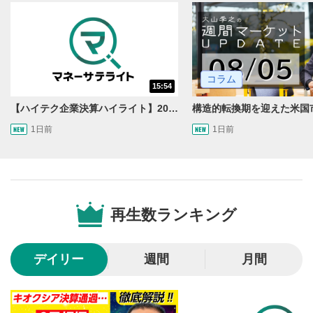
動画を再生または一時停止します。
10秒戻し/10秒送り
4
10秒、動画を巻き戻し/早送りします。
コラム
シークバー
15:54
5
再生位置を示しています。再生したい位置をクリック
【ハイテク企業決算ハイライト】2027年分のメモリに売切れ報道!?＜米国マーケットダイジェスト8/5号＞
するとその位置から動画が再生されます。
1日前
1日前
画質/再生速度の設定
6
画質の選択/再生速度の変更ができます。
音量調整
7
再生数ランキング
スライダーを上下すると音量が調整できます。
全画面表示
8
デイリー
週間
月間
動画が全画面で表示されます。再度クリックすると元
のサイズに戻ります。