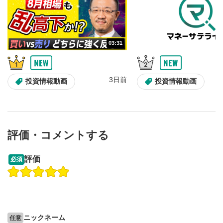
03:31
3日前
投資情報動画
投資情報動画
評価・コメントする
09:12
14:57
評価
必須
操作説明動画
操作説明動画
2ヶ月前
6日前
投資情報動画
投資情報動画
ニックネーム
任意