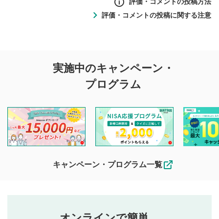
評価・コメントの投稿方法
評価・コメントの投稿に関する注意
評価・コメントの
実施中のキャンペーン・
投稿に関する注意
プログラム
マネーサテライトでは利用者同士の情報交換・情報収集など
を目的として、各動画コンテンツに、評価およびコメントの
投稿ができます。利用者は以下の注意事項をご理解のうえ、
閲覧および投稿を行うものとしてください。
他の利用者が動画を視聴される際の参考になるコメントをお
待ちしております。
なお、投稿をもって、本注意事項に同意されたものとみなし
キャンペーン・プログラム一覧
ます。
コメントの内容は、当社の公式な見解や意見ではありま
評価・コメントエリア
1
せん。当社は利用者より投稿された内容について一切の責
星を押下すると1～5段階で評価できます。
任を負いません。利用者ご自身の責任で閲覧および投稿を
オンラインで簡単。