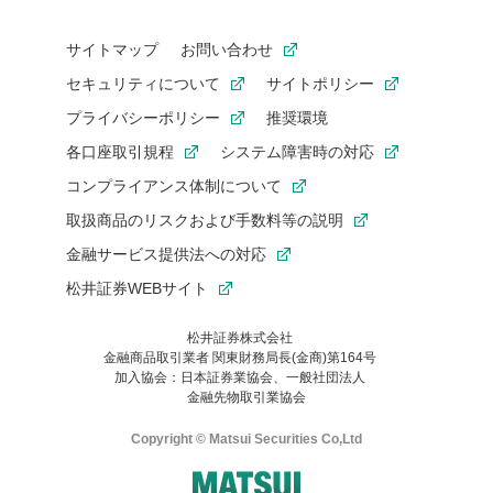
サイトマップ
お問い合わせ
セキュリティについて
サイトポリシー
プライバシーポリシー
推奨環境
各口座取引規程
システム障害時の対応
コンプライアンス体制について
取扱商品のリスクおよび手数料等の説明
金融サービス提供法への対応
松井証券WEBサイト
松井証券株式会社
金融商品取引業者 関東財務局長(金商)第164号
お気に入り機能は松井証券の会員限定の機能です。
加入協会：日本証券業協会、一般社団法人
お気に入り登録いただくと、後からいつでもお気に入りのコンテ
金融先物取引業協会
ンツを一覧でご確認いただけます。
ご利用いただくには口座開設が必要です。
Copyright © Matsui Securities Co,Ltd
すでに松井証券の口座をお持ちでお気に入り登録ができない場合
はご利用の端末で一度ログインしてください。