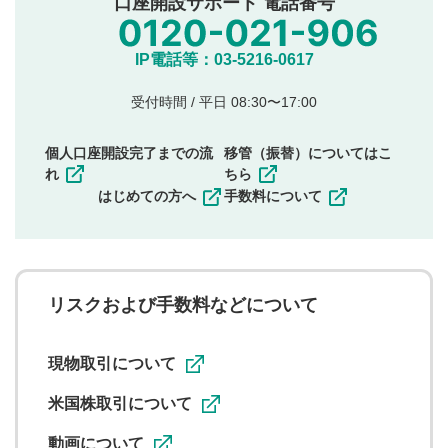
口座開設サポート 電話番号
氏名、住所、電話番号など個人を特定できる情報の
投稿
他のサイトへの誘導や営利目的、広告・宣伝を目
IP電話等：03-5216-0617
的とした投稿
他者の権利（商標、著作権、その他の知的財産
受付時間 / 平日 08:30〜17:00
権）を侵害するような投稿
同一内容の多重投稿
個人口座開設完了までの流
移管（振替）についてはこ
その他当社が不適切と判断した投稿
れ
ちら
一度投稿した評価およびコメントの変更・削除はできま
はじめての方へ
手数料について
せんので、内容をご確認のうえ投稿してください。
利用者は、利用者が投稿したコメントの著作権およびそ
の他の著作権法上の全権利を当社に対して無償で利用する
ことを承諾したものとします。また、利用者は、コメント
に関する著作者人格権を行使しないことに同意します。利
リスクおよび手数料などについて
用者が投稿したコメントは、当社サービスの広告・宣伝、
利用促進の目的で、印刷物・WEBサイト・SNS等に掲載す
ることがあります。
現物取引について
米国株取引について
動画について