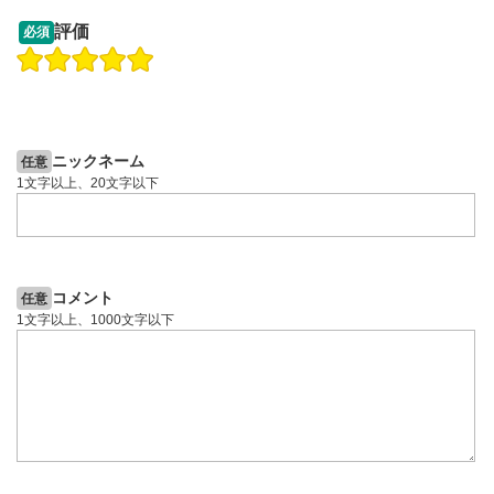
13:33
14:57
評価
必須
操作説明動画
投資情報動画
操作説明動画
2ヶ月前
5日前
投資情報動画
ニックネーム
任意
1文字以上、20文字以下
コメント
任意
1文字以上、1000文字以下