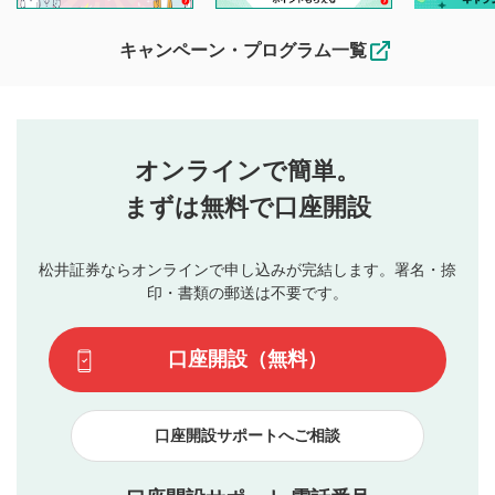
待ちしております。
なお、投稿をもって、本注意事項に同意されたものとみなし
キャンペーン・プログラム一覧
ます。
コメントの内容は、当社の公式な見解や意見ではありま
評価・コメントエリア
1
せん。当社は利用者より投稿された内容について一切の責
星を押下すると1～5段階で評価できます。
任を負いません。利用者ご自身の責任で閲覧および投稿を
オンラインで簡単。
行ってください。
投稿するボタン
2
当社は、利用者同士、もしくは利用者と第三者間のトラ
まずは無料で口座開設
星で評価をすると投稿できます。（お名前とコメント
ブルによって生じた損害に対して一切の責任を負いませ
の入力は任意です）（※コメントは承認制です）
ん。
評価およびコメントは当社にて審査のうえ、掲載となり
松井証券ならオンラインで申し込みが完結します。署名・捺
動画の評価
3
ます。掲載されるまでに日数がかかる場合や掲載されない
印・書類の郵送は不要です。
場合があります。また、審査結果および結果の理由につい
この動画の平均評価が表示されます。（最大評価は5.0
てはお答えできません。各動画コンテンツへの掲載をもっ
です）
口座開設（無料）
て結果のご連絡といたします。ご了承ください。
下記の項目に該当すると判断された投稿内容は、掲載を
見合わせる場合がございます。
口座開設サポートへご相談
本動画コンテンツとは無関係の内容の投稿
他者への誹謗中傷や差別的表現投稿
公序良俗に反する内容の投稿