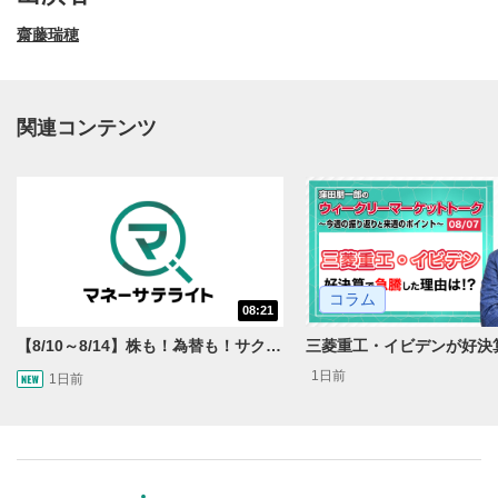
齋藤瑞穂
関連コンテンツ
動画再生エリア
1
コラム
08:21
動画再生エリアをクリックすると、動画を再生または
一時停止します。
【8/10～8/14】株も！為替も！サクッと！来週のマーケット見通し＜Next View＞
1日前
1日前
操作メニュー
2
動画再生エリアにマウスを乗せると表示されます。
再生/一時停止
3
動画を再生または一時停止します。