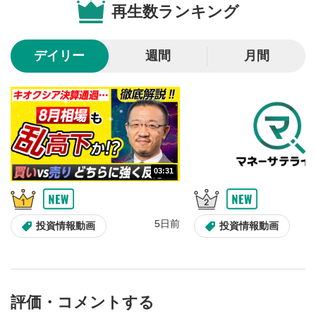
再生数ランキング
10秒戻し/10秒送り
4
10秒、動画を巻き戻し/早送りします。
デイリー
週間
月間
シークバー
5
再生位置を示しています。再生したい位置をクリック
するとその位置から動画が再生されます。
画質/再生速度の設定
6
画質の選択/再生速度の変更ができます。
03:31
音量調整
7
スライダーを上下すると音量が調整できます。
5日前
全画面表示
8
投資情報動画
投資情報動画
動画が全画面で表示されます。再度クリックすると元
のサイズに戻ります。
評価・コメントする