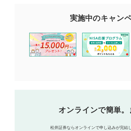
マネーサテライトでは利用者同士の情報交換・情報収集などを
できます。利用者は以下の注意事項をご理解のうえ、閲覧およ
実施中のキャン
他の利用者が動画を視聴される際の参考になるコメントをお待
なお、投稿をもって、本注意事項に同意されたものとみなしま
コメントの内容は、当社の公式な見解や意見ではありませ
ません。利用者ご自身の責任で閲覧および投稿を行ってく
当社は、利用者同士、もしくは利用者と第三者間のトラブ
評価およびコメントは当社にて審査のうえ、掲載となりま
ります。また、審査結果および結果の理由についてはお答
といたします。ご了承ください。
下記の項目に該当すると判断された投稿内容は、掲載を見
本動画コンテンツとは無関係の内容の投稿
他者への誹謗中傷や差別的表現投稿
公序良俗に反する内容の投稿
氏名、住所、電話番号など個人を特定できる情報の
オンラインで簡単。
閉
他のサイトへの誘導や営利目的、広告・宣伝を目的
他者の権利（商標、著作権、その他の知的財産権）
同一内容の多重投稿
松井証券ならオンラインで申し込みが完結
その他当社が不適切と判断した投稿