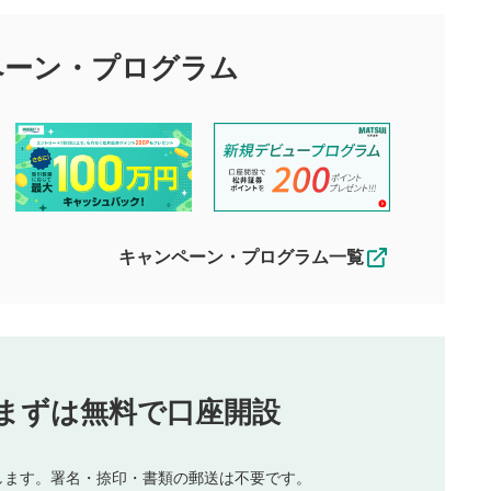
目的として、各動画コンテンツに、評価およびコメントの投稿が
評価・コメントエリア
1
び投稿を行うものとしてください。
ペーン・
プログラム
星を押下すると1～5段階で評価できま
ちしております。
す。
す。
投稿するボタン
2
ん。当社は利用者より投稿された内容について一切の責任を負い
ださい。
星で評価をすると投稿できます。（お名
ルによって生じた損害に対して一切の責任を負いません。
前とコメントの入力は任意です）（※コメ
す。掲載されるまでに日数がかかる場合や掲載されない場合があ
ントは承認制です）
えできません。各動画コンテンツへの掲載をもって結果のご連絡
キャンペーン・プログラム一覧
動画の評価
3
合わせる場合がございます。
この動画の平均評価が表示されます。
（最大評価は5.0です）
投稿
まずは無料で口座開設
じる
とした投稿
を侵害するような投稿
します。署名・捺印・書類の郵送は不要です。