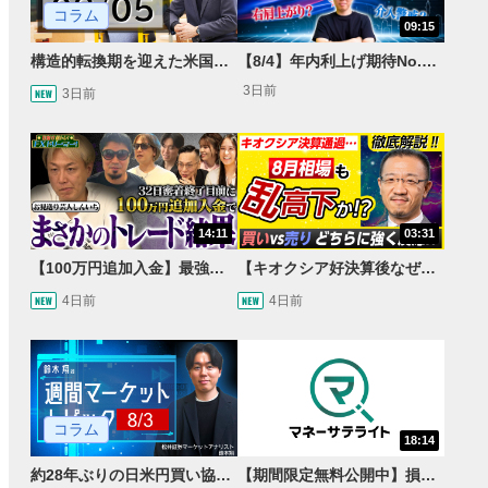
コラム
09:15
構造的転換期を迎えた米国市場 AIインフラ投資とFRBウォーシュ体制下の株式投資
【8/4】年内利上げ期待No.1！右肩上がりNZドル/円のトレード戦略【世界情勢からみるFXトレンド通貨ペア】
3日前
3日前
14:11
03:31
【100万円追加入金】最強億トレ軍団から学ぶ32日間！お見送り芸人しんいちのトレード成果は？【目指せ億トレ！FXドリーマー！#04】
【キオクシア好決算後なぜ乱高下!?】買い材料は自社株買いと株式分割/売りのサインとは…？
4日前
4日前
コラム
18:14
約28年ぶりの日米円買い協調介入 円安トレンドは転換するのか？
【期間限定無料公開中】損失を出し続けるお見送り芸人しんいち、Wemofを学ぶ【目指せ億トレ！FXドリーマー！#05】