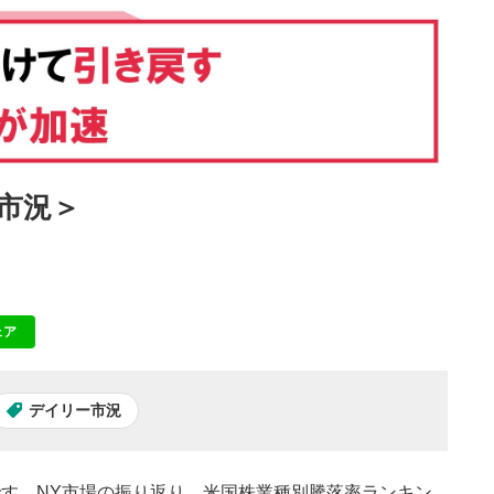
国市況＞
ェア
NE
デイリー市況
」です。NY市場の振り返り、米国株業種別騰落率ランキン