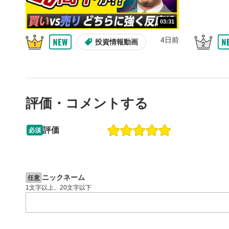
10秒戻
4
10秒、動画
03:31
シーク
5
4日前
投資情報動画
再生位置を
置をクリッ
再生されま
画質/
6
評価・コメントする
画質の選択
音量調
7
評価
必須
スライダー
13:33
14:57
ます。
2ヶ月前
操作説明動画
4日前
投資情報動画
全画面
8
ニックネーム
任意
動画が全画
1文字以上、20文字以下
ックすると