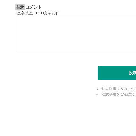
閉じる
コメント
任意
1文字以上、1000文字以下
投
個人情報は入力しな
注意事項をご確認の
評価・コメ
評価・コメント