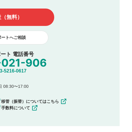
んので、内容をご確認のうえ投稿してください。
他の著作権法上の全権利を当社に対して無償で利用することを承
設（無料）
著作者人格権を行使しないことに同意します。利用者が投稿した
、印刷物・WEBサイト・SNS等に掲載することがあります。
ポートへご相談
ート 電話番号
5216-0617
08:30〜17:00
移管（振替）についてはこちら
手数料について