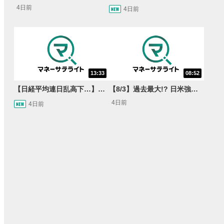
4日前
4日前
13:33
08:52
【日経平均連日乱高下…】AI株に異変⁉海外ファンド「大量売却」！AI料金値下げでNECに追い風！NTTも需給改善か＜店内信用残ランキング＞
【8/3】過去最大!? 日米強調為替介入 155円が当面の焦点か＜FX MARKET VIEW＞
4日前
4日前