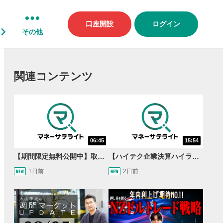
口座開設
ログイン
その他
関連コンテンツ
06:45
15:54
【期間限定無料公開中】取引量世界一の通貨ペアに優位性あり!?ドル/円&ユーロドルのテクニカルを検証！【JINのマンスリーFX戦略】
【ハイテク企業決算ハイライト】2027年分のメモリに売切れ報道!?＜米国マーケットダイジェスト8/5号＞
1日前
2日前