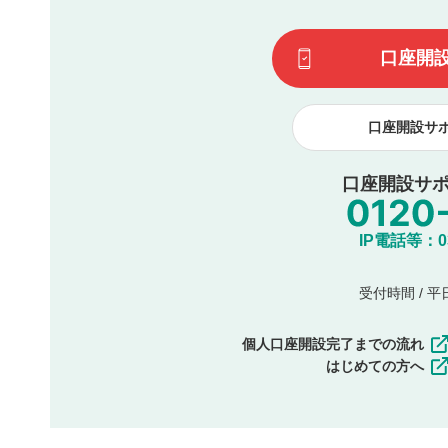
一度投稿した評価およびコメントの変更・削除はできませ
利用者は、利用者が投稿したコメントの著作権およびその
口座開
諾したものとします。また、利用者は、コメントに関する
コメントは、当社サービスの広告・宣伝、利用促進の目的で
口座開設サ
口座開設サポ
IP電話等：03-
受付時間 / 平日 
個人口座開設完了までの流れ
はじめての方へ