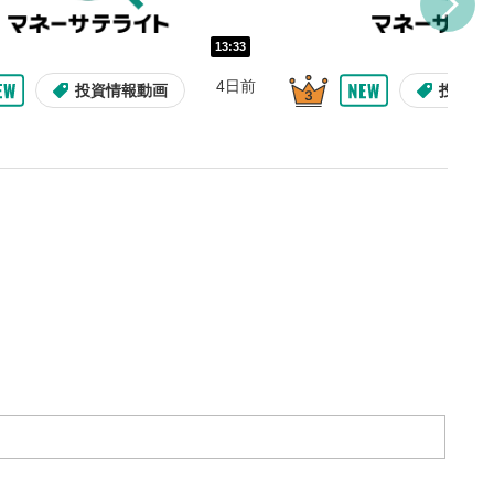
し/10秒送り
を巻き戻し/早送りします。
13:33
バー
4日前
投資情報動画
投資情
示しています。再生したい位
クするとその位置から動画が
す。
再生速度の設定
/再生速度の変更ができます。
整
を上下すると音量が調整でき
09:12
10:29
2ヶ月前
7日前
投資情報動画
操作説明動画
操作説明動画
投資情
表示
面で表示されます。再度クリ
元のサイズに戻ります。