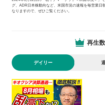
グ、ADR日本株動向など、米国市況の速報を毎営業日
なりますので、ぜひご覧ください。
動画プレイヤーの操
再生
動画再
1
動画再生エ
を再生また
デイリー
操作メ
2
動画再生エ
されます。
再生/
3
動画を再生