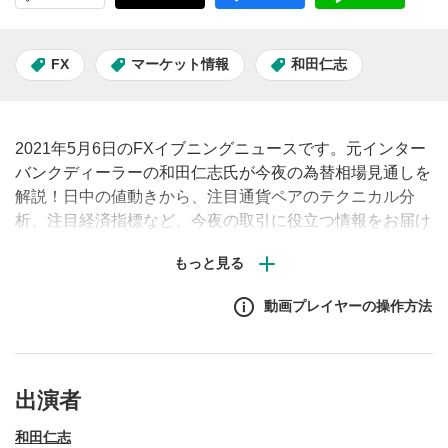
FX
マーケット情報
和田仁志
2021年5月6日のFXイブニングニュースです。元インター
バンクディーラーの和田仁志氏が今夜の為替相場見通しを
解説！日中の値動きから、注目通貨ペアのテクニカル分
析、注目経済指標など、今夜の取引に役立つ情報をお届け
します。（原則、土日祝日除く毎営業日夕刻配信予定）※
動画内で表示されるチャートや経済指標の画面はMATSUI
FXの取引画面です。
動画プレイヤーの操作方法
出演者
和田仁志