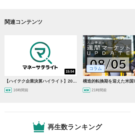
関連コンテンツ
動画再生エリア
1
コラム
15:54
動画再生エリアをクリックすると、動画を再生または
一時停止します。
【ハイテク企業決算ハイライト】2027年分のメモリに売切れ報道!?＜米国マーケットダイジェスト8/5号＞
16時間前
21時間前
操作メニュー
2
動画再生エリアにマウスを乗せると表示されます。
再生/一時停止
3
動画を再生または一時停止します。
再生数ランキング
10秒戻し/10秒送り
4