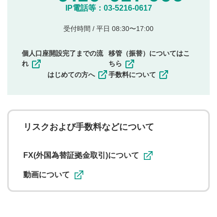
他のサイトへの誘導や営利目的、広告・宣伝を目
IP電話等：03-5216-0617
的とした投稿
他者の権利（商標、著作権、その他の知的財産
受付時間 / 平日 08:30〜17:00
権）を侵害するような投稿
同一内容の多重投稿
個人口座開設完了までの流
移管（振替）についてはこ
その他当社が不適切と判断した投稿
れ
ちら
一度投稿した評価およびコメントの変更・削除はできま
はじめての方へ
手数料について
せんので、内容をご確認のうえ投稿してください。
利用者は、利用者が投稿したコメントの著作権およびそ
の他の著作権法上の全権利を当社に対して無償で利用する
ことを承諾したものとします。また、利用者は、コメント
に関する著作者人格権を行使しないことに同意します。利
リスクおよび手数料などについて
用者が投稿したコメントは、当社サービスの広告・宣伝、
利用促進の目的で、印刷物・WEBサイト・SNS等に掲載す
ることがあります。
FX(外国為替証拠金取引)について
動画について