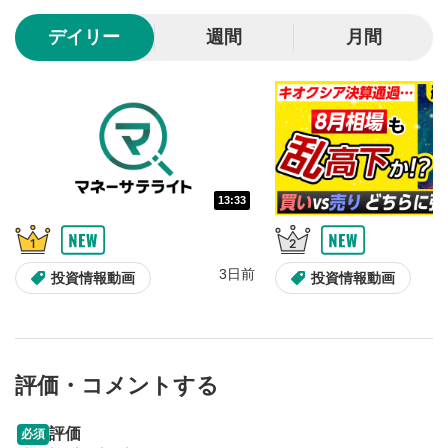
10秒、動画を巻き戻し/早送りします。
デイリー
週間
月間
シークバー
5
再生位置を示しています。再生したい位置をクリック
するとその位置から動画が再生されます。
画質/再生速度の設定
6
画質の選択/再生速度の変更ができます。
13:33
音量調整
7
スライダーを上下すると音量が調整できます。
3日前
全画面表示
8
投資情報動画
投資情報動画
動画が全画面で表示されます。再度クリックすると元
のサイズに戻ります。
評価・コメントする
15:51
14:57
評価
必須