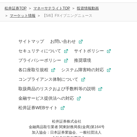
松井証券TOP
マネーサテライトTOP
投資情報動画
マーケット情報
【5/6】FXイブニングニュース
サイトマップ
お問い合わせ
セキュリティについて
サイトポリシー
プライバシーポリシー
推奨環境
各口座取引規程
システム障害時の対応
コンプライアンス体制について
取扱商品のリスクおよび手数料等の説明
金融サービス提供法への対応
松井証券WEBサイト
松井証券株式会社
金融商品取引業者 関東財務局長(金商)第164号
お気に入り機能は松井証券の会員限定の機能です。
加入協会：日本証券業協会、一般社団法人
お気に入り登録いただくと、後からいつでもお気に入りのコンテ