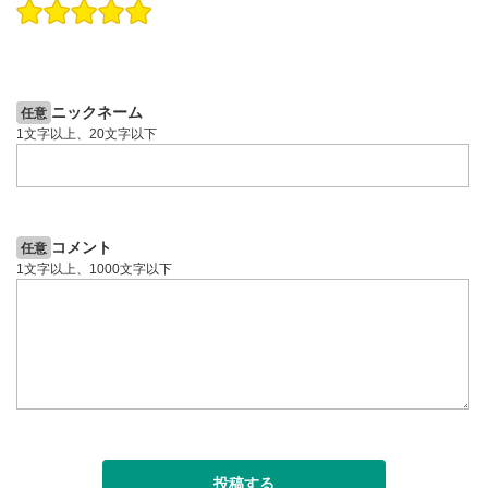
操作説明動画
操作説明動画
操作説明動画
日本株
2ヶ月前
9日前
ニックネーム
任意
1文字以上、20文字以下
コメント
任意
1文字以上、1000文字以下
投稿する