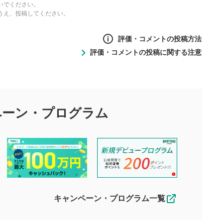
いでください。
うえ、投稿してください。
評価・コメントの投稿方法
評価・コメントの投稿に関する注意
ントの投稿方法
の
投稿に関する注意
目的として、各動画コンテンツに、評価およびコメントの投稿が
評価・コメントエリア
1
び投稿を行うものとしてください。
ペーン・
プログラム
星を押下すると1～5段階で評価できま
ちしております。
す。
す。
投稿するボタン
2
ん。当社は利用者より投稿された内容について一切の責任を負い
ださい。
星で評価をすると投稿できます。（お名
ルによって生じた損害に対して一切の責任を負いません。
前とコメントの入力は任意です）（※コメ
す。掲載されるまでに日数がかかる場合や掲載されない場合があ
ントは承認制です）
えできません。各動画コンテンツへの掲載をもって結果のご連絡
キャンペーン・プログラム一覧
動画の評価
3
合わせる場合がございます。
この動画の平均評価が表示されます。