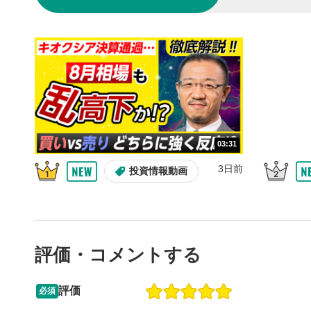
10秒戻
4
10秒、動画
シーク
5
再生位置を
置をクリッ
再生されま
画質/
6
03:31
画質の選択
3日前
投資情報動画
音量調
7
スライダー
ます。
評価・コメントする
全画面
8
動画が全画
ックすると
評価
必須
09:12
14:57