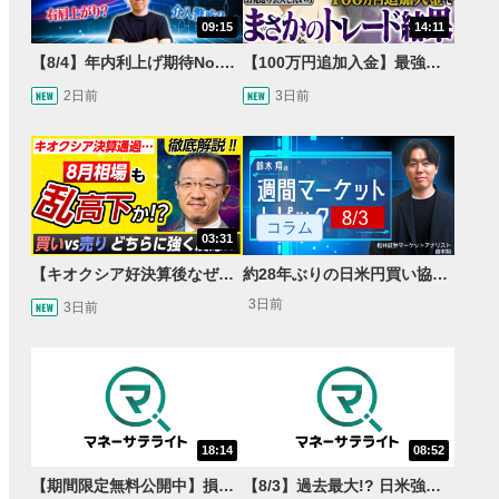
09:15
14:11
【8/4】年内利上げ期待No.1！右肩上がりNZドル/円のトレード戦略【世界情勢からみるFXトレンド通貨ペア】
【100万円追加入金】最強億トレ軍団から学ぶ32日間！お見送り芸人しんいちのトレード成果は？【目指せ億トレ！FXドリーマー！#04】
2日前
3日前
コラム
03:31
【キオクシア好決算後なぜ乱高下!?】買い材料は自社株買いと株式分割/売りのサインとは…？
約28年ぶりの日米円買い協調介入 円安トレンドは転換するのか？
3日前
3日前
18:14
08:52
【期間限定無料公開中】損失を出し続けるお見送り芸人しんいち、Wemofを学ぶ【目指せ億トレ！FXドリーマー！#05】
【8/3】過去最大!? 日米強調為替介入 155円が当面の焦点か＜FX MARKET VIEW＞