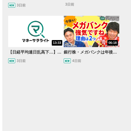
3日前
3日前
13:33
06:18
【日経平均連日乱高下…】AI株に異変⁉海外ファンド「大量売却」！AI料金値下げでNECに追い風！NTTも需給改善か＜店内信用残ランキング＞
銀行株・メガバンクは年後半も強いのか〈株のお兄さんにこっそり聞いてみよう！第2話〉
3日前
4日前