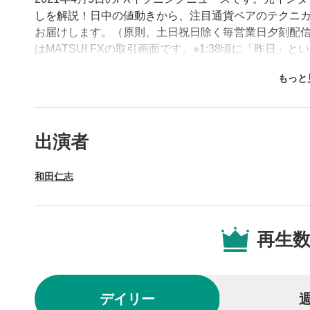
しを解説！日中の値動きから、注目通貨ペアのテクニ
お届けします。（原則、土日祝日除く毎営業日夕刻配信
はMATSUI FXの取引画面です。※1:38頃に「昨日」
す。
動画プレイヤーの操
出演者
動画再
1
和田仁志
動画再生エ
を再生また
操作メ
2
再生
動画再生エ
されます。
再生/
3
デイリー
動画を再生