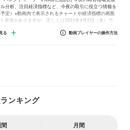
カル分析、注目経済指標など、今夜の取引に役立つ情報を
予定）※動画内で表示されるチャートや経済指標の画面
という表現がありますが、正しくは2021年4月2日（金）で
動画プレイヤーの操作方法
作方法
生エリア
リアをクリックすると、動画
は一時停止します。
ニュー
数ランキング
リアにマウスを乗せると表示
一時停止
週間
月間
または一時停止します。