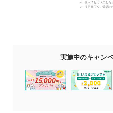
個人情報は入力しな
注意事項をご確認の
評価・コメ
評価・コメント
マネーサテライトでは利用者同士の情報交換・情報収集などを
できます。利用者は以下の注意事項をご理解のうえ、閲覧およ
実施中のキャン
他の利用者が動画を視聴される際の参考になるコメントをお待
なお、投稿をもって、本注意事項に同意されたものとみなしま
コメントの内容は、当社の公式な見解や意見ではありませ
ません。利用者ご自身の責任で閲覧および投稿を行ってく
当社は、利用者同士、もしくは利用者と第三者間のトラブ
評価およびコメントは当社にて審査のうえ、掲載となりま
ります。また、審査結果および結果の理由についてはお答
といたします。ご了承ください。
下記の項目に該当すると判断された投稿内容は、掲載を見