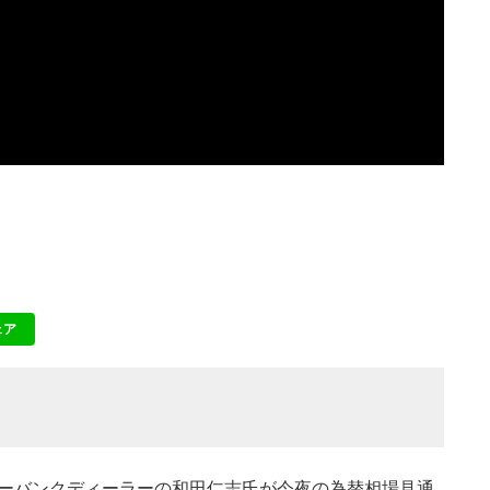
ェア
NE
ンターバンクディーラーの和田仁志氏が今夜の為替相場見通