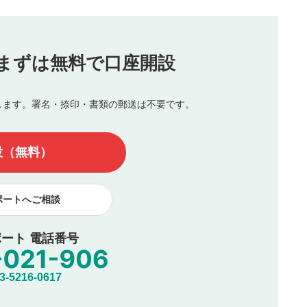
（最大評価は5.0です）
投稿
まずは無料で口座開設
じる
とした投稿
を侵害するような投稿
します。署名・捺印・書類の郵送は不要です。
んので、内容をご確認のうえ投稿してください。
他の著作権法上の全権利を当社に対して無償で利用することを承
設（無料）
著作者人格権を行使しないことに同意します。利用者が投稿した
、印刷物・WEBサイト・SNS等に掲載することがあります。
ポートへご相談
ート 電話番号
5216-0617