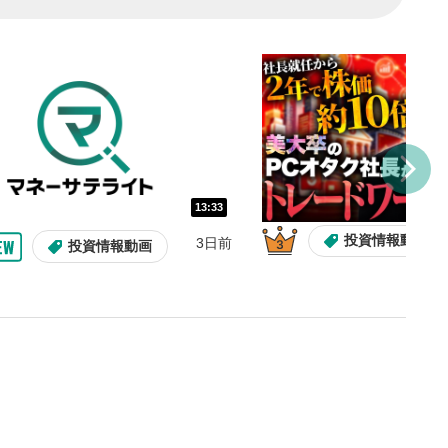
し/10秒送り
を巻き戻し/早送りします。
バー
示しています。再生したい位
クするとその位置から動画が
す。
再生速度の設定
13:33
/再生速度の変更ができます。
投資情報動画
3日前
投資情報動画
整
を上下すると音量が調整でき
表示
面で表示されます。再度クリ
元のサイズに戻ります。
13:33
10:29