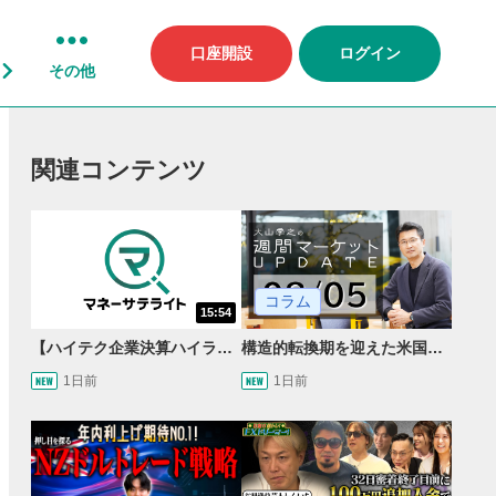
口座開設
ログイン
その他
関連コンテンツ
コラム
15:54
【ハイテク企業決算ハイライト】2027年分のメモリに売切れ報道!?＜米国マーケットダイジェスト8/5号＞
構造的転換期を迎えた米国市場 AIインフラ投資とFRBウォーシュ体制下の株式投資
1日前
1日前