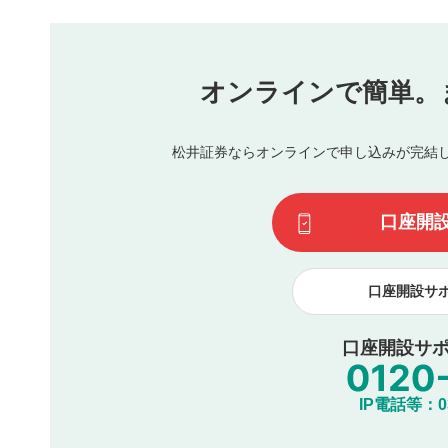
本動画コンテンツとは無関係の内容の投稿
他者への誹謗中傷や差別的表現投稿
公序良俗に反する内容の投稿
氏名、住所、電話番号など個人を特定できる情報の
オンラインで簡単。
閉
他のサイトへの誘導や営利目的、広告・宣伝を目的
他者の権利（商標、著作権、その他の知的財産権）
同一内容の多重投稿
松井証券ならオンラインで申し込みが完結
その他当社が不適切と判断した投稿
一度投稿した評価およびコメントの変更・削除はできませ
利用者は、利用者が投稿したコメントの著作権およびその
口座開
諾したものとします。また、利用者は、コメントに関する
コメントは、当社サービスの広告・宣伝、利用促進の目的で
口座開設サ
口座開設サポ
IP電話等：03-