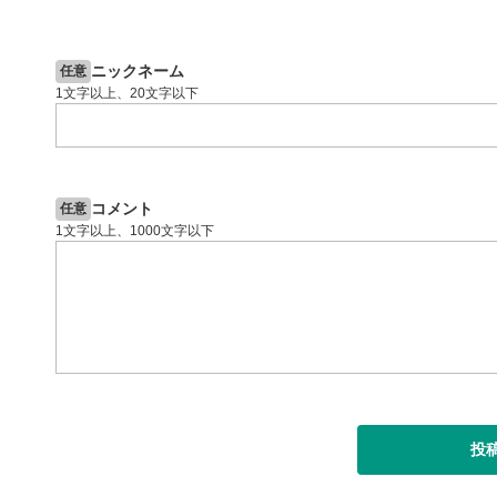
2ヶ月前
操作説明動画
6日前
投資情報動画
閉じる
ニックネーム
任意
1文字以上、20文字以下
コメント
任意
1文字以上、1000文字以下
投