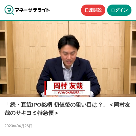
口座開設
ログイン
「続・直近IPO銘柄 初値後の狙い目は？」＜岡村友
哉のサキヨミ特急便＞
2023年04月26日