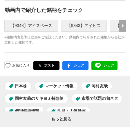
動画内で紹介した銘柄をチェック
【9348】アイスペース
【9343】アイビス
【525
※銘柄抽出基準は動画をご確認ください。動画内で紹介された銘柄から当社が
選択した銘柄です。
お気に入り
ポスト
シェア
シェア
facebook
LINE
日本株
マーケット情報
岡村友哉
岡村友哉のサキヨミ特急便
市場で話題の旬ネタ
個別銘柄情報
注目・人気動画