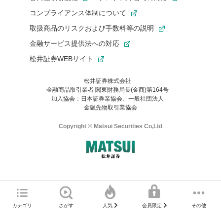
コンプライアンス体制について
取扱商品のリスクおよび手数料等の説明
金融サービス提供法への対応
松井証券WEBサイト
松井証券株式会社
金融商品取引業者 関東財務局長(金商)第164号
お気に入り機能は松井証券の会員限定の機能です。
加入協会：日本証券業協会、一般社団法人
お気に入り登録いただくと、後からいつでもお気に入りのコンテ
金融先物取引業協会
ンツを一覧でご確認いただけます。
ご利用いただくには口座開設が必要です。
Copyright © Matsui Securities Co,Ltd
すでに松井証券の口座をお持ちでお気に入り登録ができない場合
はご利用の端末で一度ログインしてください。
口座開設(無料)
ご利用の環境(Internet Explorer)は、本サイトの
推奨環境外
のた
マネーサテライトのWEBサイトへようこそ
め、
一部の機能が正常に動作しない可能性があります。
ログイン
直前にご覧いただいていたWEBサイトは、当社が作成したもので
カテゴリ
さがす
その他
人気
会員限定
Microsoft Edge
などをご利用ください。
はありません。