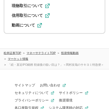
利用促進の目的で、印刷物・WEBサイト・SNS等に掲載す
ることがあります。
現物取引について
信用取引について
動画について
松井証券TOP
マネーサテライトTOP
投資情報動画
マーケット情報
「続・直近IPO銘柄 初値後の狙い目は？」＜岡村友哉のサキヨミ特急便＞
サイトマップ
お問い合わせ
セキュリティについて
サイトポリシー
プライバシーポリシー
推奨環境
各口座取引規程
システム障害時の対応