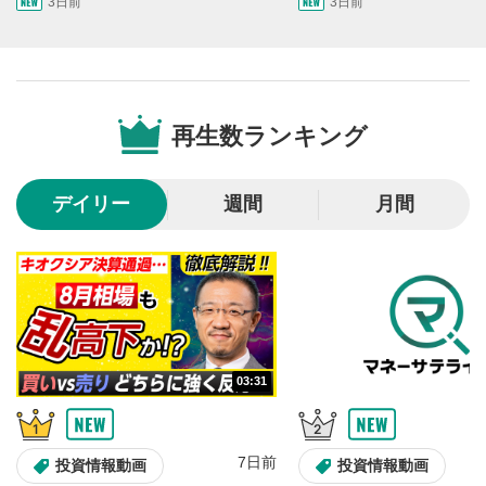
3日前
3日前
画質/再生速度の設定
6
画質の選択/再生速度の変更ができます。
音量調整
7
再生数ランキング
スライダーを上下すると音量が調整できます。
全画面表示
8
デイリー
週間
月間
動画が全画面で表示されます。再度クリックすると元
のサイズに戻ります。
03:31
7日前
投資情報動画
投資情報動画