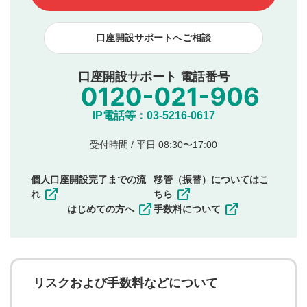
下記の項目に該当すると判断された投稿内容は、掲載を
見合わせる場合がございます。
口座開設サポートへご相談
本動画コンテンツとは無関係の内容の投稿
他者への誹謗中傷や差別的表現投稿
公序良俗に反する内容の投稿
口座開設サポート 電話番号
氏名、住所、電話番号など個人を特定できる情報の
投稿
他のサイトへの誘導や営利目的、広告・宣伝を目
IP電話等：03-5216-0617
的とした投稿
他者の権利（商標、著作権、その他の知的財産
受付時間 / 平日 08:30〜17:00
権）を侵害するような投稿
同一内容の多重投稿
個人口座開設完了までの流
移管（振替）についてはこ
その他当社が不適切と判断した投稿
れ
ちら
一度投稿した評価およびコメントの変更・削除はできま
はじめての方へ
手数料について
せんので、内容をご確認のうえ投稿してください。
利用者は、利用者が投稿したコメントの著作権およびそ
の他の著作権法上の全権利を当社に対して無償で利用する
ことを承諾したものとします。また、利用者は、コメント
に関する著作者人格権を行使しないことに同意します。利
リスクおよび手数料などについて
用者が投稿したコメントは、当社サービスの広告・宣伝、