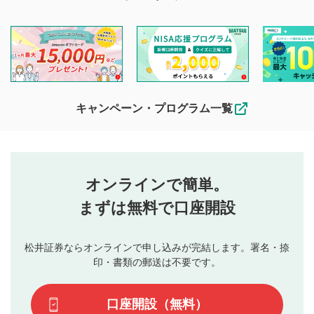
マネーサテライトでは利用者同士の情報交換・情報収集など
を目的として、各動画コンテンツに、評価およびコメントの
投稿ができます。利用者は以下の注意事項をご理解のうえ、
閲覧および投稿を行うものとしてください。
他の利用者が動画を視聴される際の参考になるコメントをお
待ちしております。
なお、投稿をもって、本注意事項に同意されたものとみなし
キャンペーン・プログラム一覧
ます。
コメントの内容は、当社の公式な見解や意見ではありま
評価・コメントエリア
1
せん。当社は利用者より投稿された内容について一切の責
星を押下すると1～5段階で評価できます。
任を負いません。利用者ご自身の責任で閲覧および投稿を
オンラインで簡単。
行ってください。
投稿するボタン
2
当社は、利用者同士、もしくは利用者と第三者間のトラ
まずは無料で口座開設
星で評価をすると投稿できます。（お名前とコメント
ブルによって生じた損害に対して一切の責任を負いませ
の入力は任意です）（※コメントは承認制です）
ん。
評価およびコメントは当社にて審査のうえ、掲載となり
松井証券ならオンラインで申し込みが完結します。署名・捺
動画の評価
3
ます。掲載されるまでに日数がかかる場合や掲載されない
印・書類の郵送は不要です。
場合があります。また、審査結果および結果の理由につい
この動画の平均評価が表示されます。（最大評価は5.0
てはお答えできません。各動画コンテンツへの掲載をもっ
です）
口座開設（無料）
て結果のご連絡といたします。ご了承ください。