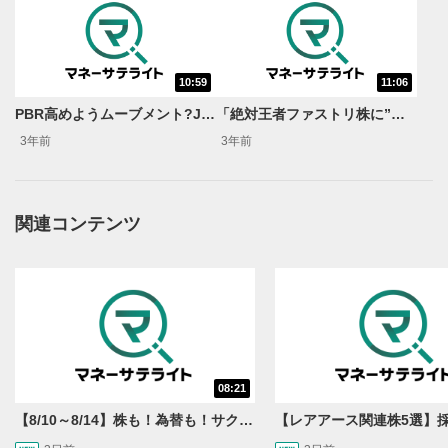
10:59
11:06
動画再生エリア
1
PBR高めようムーブメント?JPXプライム150指数提供決定!＜岡村友哉のサキヨミ特急便＞
「絶対王者ファストリ株に”壁”」＜岡村友哉のサキヨミ特急便＞
動画再生エリアをクリックすると、動画を再生または
3年前
3年前
一時停止します。
操作メニュー
2
動画再生エリアにマウスを乗せると表示されます。
関連コンテンツ
再生/一時停止
3
動画を再生または一時停止します。
10秒戻し/10秒送り
4
10秒、動画を巻き戻し/早送りします。
シークバー
08:21
5
再生位置を示しています。再生したい位置をクリック
【8/10～8/14】株も！為替も！サクッと！来週のマーケット見通し＜Next View＞
するとその位置から動画が再生されます。