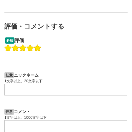
評価・コメントする
13:33
14:57
評価
必須
操作説明動画
操作説明動画
2ヶ月前
7日前
投資情報動画
投資情報動画
ニックネーム
任意
1文字以上、20文字以下
コメント
任意
1文字以上、1000文字以下