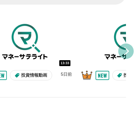
し/10秒送り
を巻き戻し/早送りします。
バー
示しています。再生したい位
クするとその位置から動画が
す。
再生速度の設定
13:33
/再生速度の変更ができます。
5日前
投資情報動画
投資情
整
を上下すると音量が調整でき
表示
面で表示されます。再度クリ
元のサイズに戻ります。
09:12
10:29