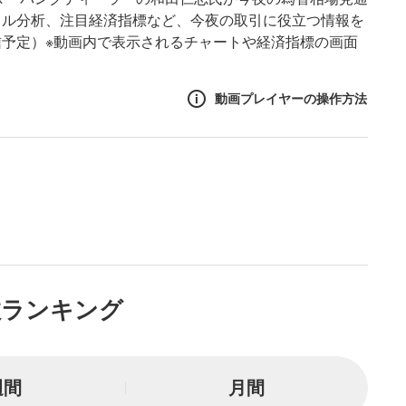
カル分析、注目経済指標など、今夜の取引に役立つ情報を
予定）※動画内で表示されるチャートや経済指標の画面
動画プレイヤーの操作方法
作方法
生エリア
リアをクリックすると、動画
は一時停止します。
ニュー
数ランキング
リアにマウスを乗せると表示
一時停止
週間
月間
または一時停止します。