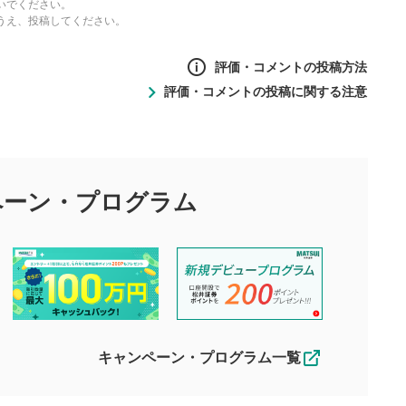
いでください。
うえ、投稿してください。
評価・コメントの投稿方法
評価・コメントの投稿に関する注意
ントの投稿方法
の
投稿に関する注意
目的として、各動画コンテンツに、評価およびコメントの投稿が
評価・コメントエリア
1
び投稿を行うものとしてください。
ペーン・
プログラム
星を押下すると1～5段階で評価できま
ちしております。
す。
す。
投稿するボタン
2
ん。当社は利用者より投稿された内容について一切の責任を負い
ださい。
星で評価をすると投稿できます。（お名
ルによって生じた損害に対して一切の責任を負いません。
前とコメントの入力は任意です）（※コメ
す。掲載されるまでに日数がかかる場合や掲載されない場合があ
ントは承認制です）
えできません。各動画コンテンツへの掲載をもって結果のご連絡
キャンペーン・プログラム一覧
動画の評価
3
合わせる場合がございます。
この動画の平均評価が表示されます。