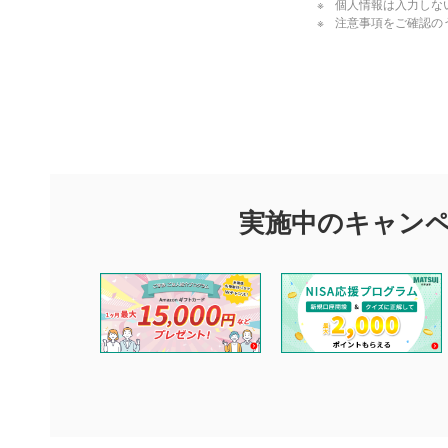
個人情報は入力しな
注意事項をご確認の
評価・コメ
評価・コメント
マネーサテライトでは利用者同士の情報交換・情報収集などを
できます。利用者は以下の注意事項をご理解のうえ、閲覧およ
実施中のキャン
他の利用者が動画を視聴される際の参考になるコメントをお待
なお、投稿をもって、本注意事項に同意されたものとみなしま
コメントの内容は、当社の公式な見解や意見ではありませ
ません。利用者ご自身の責任で閲覧および投稿を行ってく
当社は、利用者同士、もしくは利用者と第三者間のトラブ
評価およびコメントは当社にて審査のうえ、掲載となりま
ります。また、審査結果および結果の理由についてはお答
といたします。ご了承ください。
下記の項目に該当すると判断された投稿内容は、掲載を見