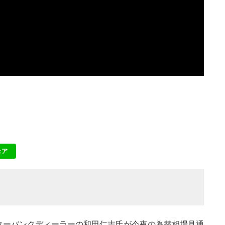
ェア
NE
インターバンクディーラーの和田仁志氏が今夜の為替相場見通