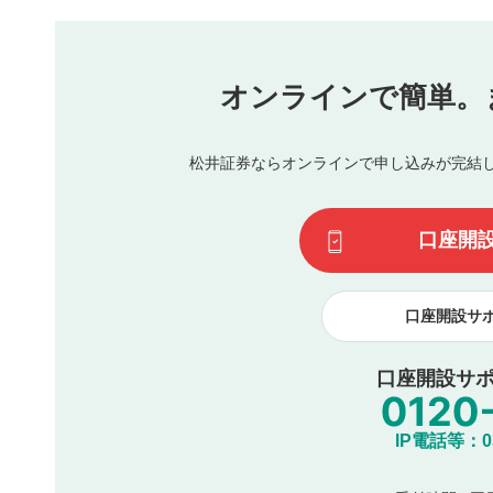
本動画コンテンツとは無関係の内容の投稿
他者への誹謗中傷や差別的表現投稿
公序良俗に反する内容の投稿
氏名、住所、電話番号など個人を特定できる情報の
オンラインで簡単。
閉
他のサイトへの誘導や営利目的、広告・宣伝を目的
他者の権利（商標、著作権、その他の知的財産権）
同一内容の多重投稿
松井証券ならオンラインで申し込みが完結
その他当社が不適切と判断した投稿
一度投稿した評価およびコメントの変更・削除はできませ
利用者は、利用者が投稿したコメントの著作権およびその
口座開
諾したものとします。また、利用者は、コメントに関する
コメントは、当社サービスの広告・宣伝、利用促進の目的で
口座開設サ
口座開設サポ
IP電話等：03-