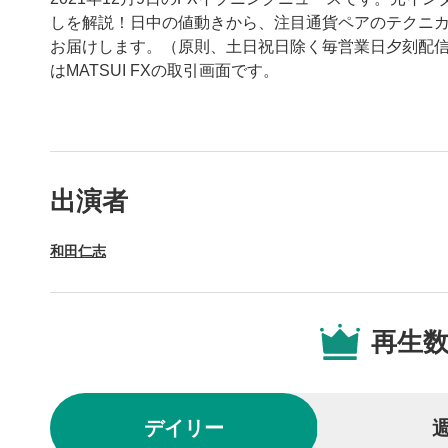
しを解説！日中の値動きから、注目通貨ペアのテクニ
お届けします。（原則、土日祝日除く毎営業日夕刻配信
はMATSUI FXの取引画面です。
動画プレイヤーの操
出演者
動画再
1
和田仁志
動画再生エ
を再生また
操作メ
2
再生
動画再生エ
されます。
再生/
3
デイリー
動画を再生