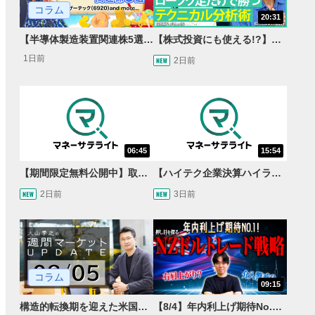
コラム
20:31
【半導体製造装置関連株5選】～円高耐性の強さでも評価！～
【株式投資にも使える!?】ローソク足だけで勝つテクニカル分析術【JINの月間ホットトピック対談】
1日前
2日前
06:45
15:54
【期間限定無料公開中】取引量世界一の通貨ペアに優位性あり!?ドル/円&ユーロドルのテクニカルを検証！【JINのマンスリーFX戦略】
【ハイテク企業決算ハイライト】2027年分のメモリに売切れ報道!?＜米国マーケットダイジェスト8/5号＞
2日前
3日前
コラム
09:15
構造的転換期を迎えた米国市場 AIインフラ投資とFRBウォーシュ体制下の株式投資
【8/4】年内利上げ期待No.1！右肩上がりNZドル/円のトレード戦略【世界情勢からみるFXトレンド通貨ペア】