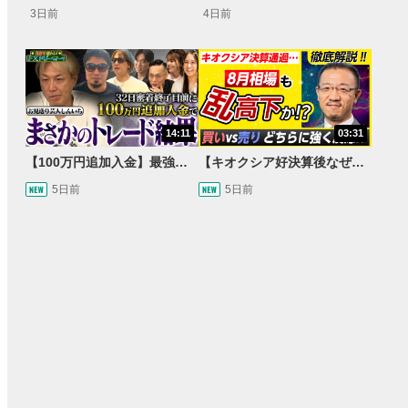
3日前
4日前
14:11
03:31
【100万円追加入金】最強億トレ軍団から学ぶ32日間！お見送り芸人しんいちのトレード成果は？【目指せ億トレ！FXドリーマー！#04】
【キオクシア好決算後なぜ乱高下!?】買い材料は自社株買いと株式分割/売りのサインとは…？
5日前
5日前