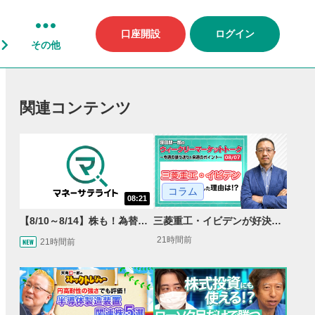
口座開設
ログイン
その他
関連コンテンツ
コラム
08:21
【8/10～8/14】株も！為替も！サクッと！来週のマーケット見通し＜Next View＞
三菱重工・イビデンが好決算で急騰した理由とは？｜株価反応と今後の見通し
21時間前
21時間前