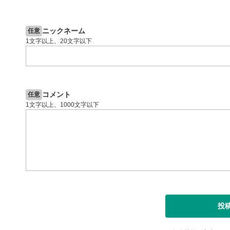
2ヶ月前
操作説明動画
5日前
投資情報動画
閉じる
ニックネーム
任意
1文字以上、20文字以下
コメント
任意
1文字以上、1000文字以下
投