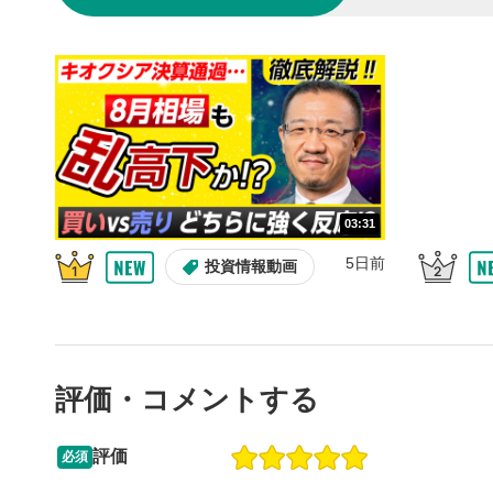
10秒戻
4
10秒、動画
シーク
5
再生位置を
置をクリッ
再生されま
画質/
6
03:31
画質の選択
5日前
投資情報動画
音量調
7
スライダー
ます。
評価・コメントする
全画面
8
動画が全画
ックすると
評価
必須
13:33
14:57