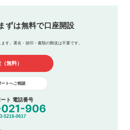
（最大評価は5.0です）
投稿
まずは無料で口座開設
じる
とした投稿
を侵害するような投稿
します。署名・捺印・書類の郵送は不要です。
んので、内容をご確認のうえ投稿してください。
他の著作権法上の全権利を当社に対して無償で利用することを承
設（無料）
著作者人格権を行使しないことに同意します。利用者が投稿した
、印刷物・WEBサイト・SNS等に掲載することがあります。
ポートへご相談
ート 電話番号
5216-0617