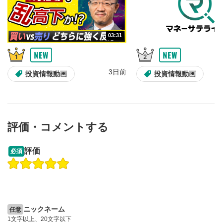
10秒、動画を巻き戻し/早送りします。
シークバー
5
03:31
再生位置を示しています。再生したい位置をクリック
するとその位置から動画が再生されます。
画質/再生速度の設定
6
3日前
投資情報動画
投資情報動画
画質の選択/再生速度の変更ができます。
音量調整
7
スライダーを上下すると音量が調整できます。
評価・コメントする
全画面表示
8
09:12
14:57
動画が全画面で表示されます。再度クリックすると元
評価
必須
のサイズに戻ります。
操作説明動画
操作説明動画
2ヶ月前
6日前
投資情報動画
投資情報動画
ニックネーム
任意
1文字以上、20文字以下