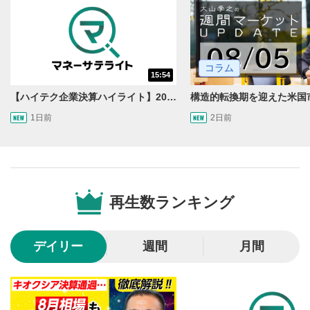
コラム
15:54
【ハイテク企業決算ハイライト】2027年分のメモリに売切れ報道!?＜米国マーケットダイジェスト8/5号＞
1日前
2日前
動画再生エリア
1
動画再生エリアをクリックすると、動画を再生または
一時停止します。
再生数ランキング
操作メニュー
2
動画再生エリアにマウスを乗せると表示されます。
デイリー
週間
月間
再生/一時停止
3
動画を再生または一時停止します。
10秒戻し/10秒送り
4