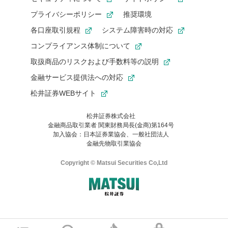
プライバシーポリシー
推奨環境
各口座取引規程
システム障害時の対応
コンプライアンス体制について
取扱商品のリスクおよび手数料等の説明
金融サービス提供法への対応
松井証券WEBサイト
松井証券株式会社
金融商品取引業者 関東財務局長(金商)第164号
お気に入り機能は松井証券の会員限定の機能です。
加入協会：日本証券業協会、一般社団法人
お気に入り登録いただくと、後からいつでもお気に入りのコンテ
金融先物取引業協会
ンツを一覧でご確認いただけます。
ご利用いただくには口座開設が必要です。
Copyright © Matsui Securities Co,Ltd
すでに松井証券の口座をお持ちでお気に入り登録ができない場合
はご利用の端末で一度ログインしてください。
口座開設(無料)
ご利用の環境(Internet Explorer)は、本サイトの
推奨環境外
のた
マネーサテライトのWEBサイトへようこそ