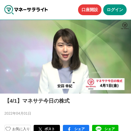
口座開設
ログイン
【4/1】マネサテ今日の株式
2022年04月01日
お気に入り
ポスト
シェア
シェア
facebook
LINE