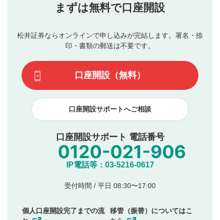
当社は、利用者同士、もしくは利用者と第三者間のトラ
まずは無料で口座開設
星で評価をすると投稿できます。（お名前とコメント
ブルによって生じた損害に対して一切の責任を負いませ
の入力は任意です）（※コメントは承認制です）
ん。
評価およびコメントは当社にて審査のうえ、掲載となり
松井証券ならオンラインで申し込みが完結します。署名・捺
動画の評価
3
ます。掲載されるまでに日数がかかる場合や掲載されない
印・書類の郵送は不要です。
場合があります。また、審査結果および結果の理由につい
この動画の平均評価が表示されます。（最大評価は5.0
てはお答えできません。各動画コンテンツへの掲載をもっ
です）
口座開設（無料）
て結果のご連絡といたします。ご了承ください。
下記の項目に該当すると判断された投稿内容は、掲載を
見合わせる場合がございます。
口座開設サポートへご相談
本動画コンテンツとは無関係の内容の投稿
他者への誹謗中傷や差別的表現投稿
公序良俗に反する内容の投稿
口座開設サポート 電話番号
氏名、住所、電話番号など個人を特定できる情報の
投稿
他のサイトへの誘導や営利目的、広告・宣伝を目
IP電話等：03-5216-0617
的とした投稿
他者の権利（商標、著作権、その他の知的財産
受付時間 / 平日 08:30〜17:00
権）を侵害するような投稿
同一内容の多重投稿
個人口座開設完了までの流
移管（振替）についてはこ
その他当社が不適切と判断した投稿