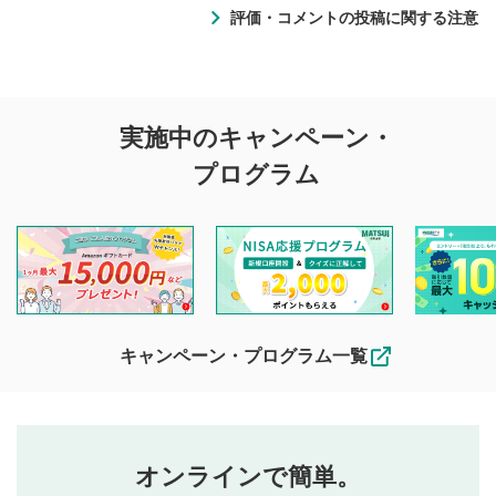
評価・コメントの投稿に関する注意
評価・コメントの
実施中のキャンペーン・
投稿に関する注意
プログラム
マネーサテライトでは利用者同士の情報交換・情報収集など
を目的として、各動画コンテンツに、評価およびコメントの
投稿ができます。利用者は以下の注意事項をご理解のうえ、
閲覧および投稿を行うものとしてください。
他の利用者が動画を視聴される際の参考になるコメントをお
待ちしております。
なお、投稿をもって、本注意事項に同意されたものとみなし
キャンペーン・プログラム一覧
ます。
コメントの内容は、当社の公式な見解や意見ではありま
評価・コメントエリア
1
せん。当社は利用者より投稿された内容について一切の責
星を押下すると1～5段階で評価できます。
任を負いません。利用者ご自身の責任で閲覧および投稿を
オンラインで簡単。
行ってください。
投稿するボタン
2