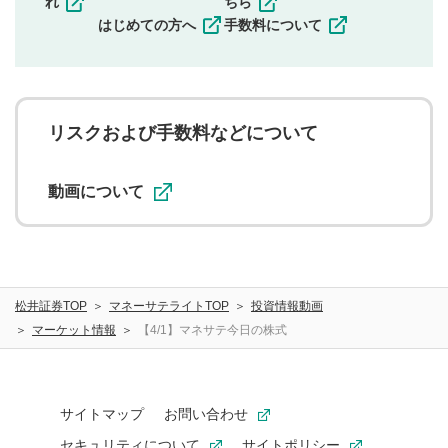
れ
ちら
一度投稿した評価およびコメントの変更・削除はできま
はじめての方へ
手数料について
せんので、内容をご確認のうえ投稿してください。
利用者は、利用者が投稿したコメントの著作権およびそ
の他の著作権法上の全権利を当社に対して無償で利用する
ことを承諾したものとします。また、利用者は、コメント
に関する著作者人格権を行使しないことに同意します。利
リスクおよび手数料などについて
用者が投稿したコメントは、当社サービスの広告・宣伝、
利用促進の目的で、印刷物・WEBサイト・SNS等に掲載す
ることがあります。
動画について
松井証券TOP
マネーサテライトTOP
投資情報動画
マーケット情報
【4/1】マネサテ今日の株式
サイトマップ
お問い合わせ
セキュリティについて
サイトポリシー