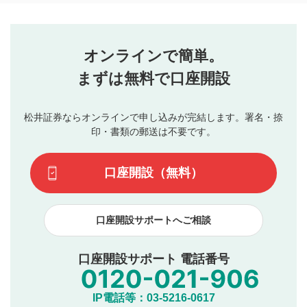
コメントの内容は、当社の公式な見解や意見ではありま
評価・コメントエリア
1
せん。当社は利用者より投稿された内容について一切の責
星を押下すると1～5段階で評価できます。
任を負いません。利用者ご自身の責任で閲覧および投稿を
オンラインで簡単。
行ってください。
投稿するボタン
2
当社は、利用者同士、もしくは利用者と第三者間のトラ
まずは無料で口座開設
星で評価をすると投稿できます。（お名前とコメント
ブルによって生じた損害に対して一切の責任を負いませ
の入力は任意です）（※コメントは承認制です）
ん。
評価およびコメントは当社にて審査のうえ、掲載となり
松井証券ならオンラインで申し込みが完結します。署名・捺
動画の評価
3
ます。掲載されるまでに日数がかかる場合や掲載されない
印・書類の郵送は不要です。
場合があります。また、審査結果および結果の理由につい
この動画の平均評価が表示されます。（最大評価は5.0
てはお答えできません。各動画コンテンツへの掲載をもっ
です）
口座開設（無料）
て結果のご連絡といたします。ご了承ください。
下記の項目に該当すると判断された投稿内容は、掲載を
見合わせる場合がございます。
口座開設サポートへご相談
本動画コンテンツとは無関係の内容の投稿
他者への誹謗中傷や差別的表現投稿
公序良俗に反する内容の投稿
口座開設サポート 電話番号
氏名、住所、電話番号など個人を特定できる情報の
投稿
他のサイトへの誘導や営利目的、広告・宣伝を目
IP電話等：03-5216-0617