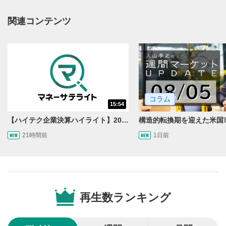
操作メニュー
2
動画再生エリアにマウスを乗せると表示されます。
関連コンテンツ
再生/一時停止
3
動画を再生または一時停止します。
10秒戻し/10秒送り
4
10秒、動画を巻き戻し/早送りします。
コラム
シークバー
15:54
5
再生位置を示しています。再生したい位置をクリック
【ハイテク企業決算ハイライト】2027年分のメモリに売切れ報道!?＜米国マーケットダイジェスト8/5号＞
するとその位置から動画が再生されます。
21時間前
1日前
画質/再生速度の設定
6
画質の選択/再生速度の変更ができます。
音量調整
7
再生数ランキング
スライダーを上下すると音量が調整できます。
全画面表示
8