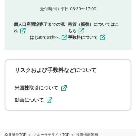
的とした投稿
他者の権利（商標、著作権、その他の知的財産
受付時間 / 平日 08:30〜17:00
権）を侵害するような投稿
同一内容の多重投稿
個人口座開設完了までの流
移管（振替）についてはこ
その他当社が不適切と判断した投稿
れ
ちら
一度投稿した評価およびコメントの変更・削除はできま
はじめての方へ
手数料について
せんので、内容をご確認のうえ投稿してください。
利用者は、利用者が投稿したコメントの著作権およびそ
の他の著作権法上の全権利を当社に対して無償で利用する
ことを承諾したものとします。また、利用者は、コメント
に関する著作者人格権を行使しないことに同意します。利
リスクおよび手数料などについて
用者が投稿したコメントは、当社サービスの広告・宣伝、
利用促進の目的で、印刷物・WEBサイト・SNS等に掲載す
ることがあります。
米国株取引について
動画について
松井証券TOP
マネーサテライトTOP
投資情報動画