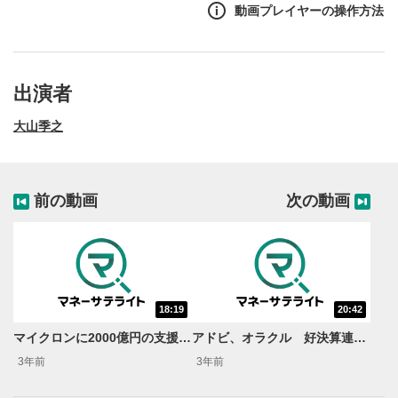
動画プレイヤーの操作方法
出演者
大山季之
前の動画
次の動画
18:19
20:42
動画再生エリア
1
マイクロンに2000億円の支援！半導体誘致の意図は？＜米国市場の気になるニュースをお届け！米国株週刊アップデート＞
アドビ、オラクル 好決算連発！アップルの「買い」評価は最低水準へ？ ＜米国市場の気になるニュースをお届け！米国株週刊アップデート＞
動画再生エリアをクリックすると、動画を再生または
3年前
3年前
一時停止します。