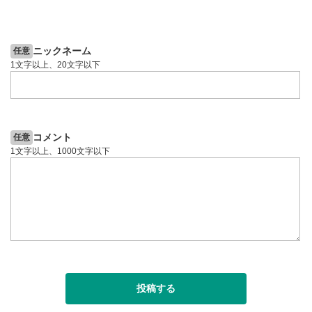
2ヶ月前
6日前
投資情報動画
投資情報動画
ニックネーム
任意
1文字以上、20文字以下
コメント
任意
1文字以上、1000文字以下
投稿する