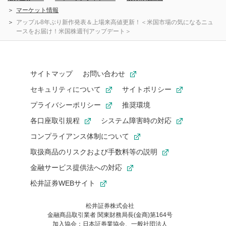
マーケット情報
アップル8年ぶり新作発表＆上場来高値更新！＜米国市場の気になるニュ
ースをお届け！米国株週刊アップデート＞
サイトマップ
お問い合わせ
セキュリティについて
サイトポリシー
プライバシーポリシー
推奨環境
各口座取引規程
システム障害時の対応
コンプライアンス体制について
取扱商品のリスクおよび手数料等の説明
金融サービス提供法への対応
松井証券WEBサイト
松井証券株式会社
金融商品取引業者 関東財務局長(金商)第164号
お気に入り機能は松井証券の会員限定の機能です。
加入協会：日本証券業協会、一般社団法人