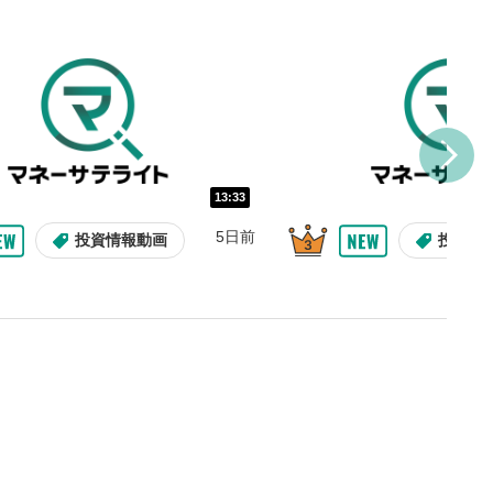
し/10秒送り
を巻き戻し/早送りします。
バー
示しています。再生したい位
クするとその位置から動画が
す。
再生速度の設定
13:33
/再生速度の変更ができます。
5日前
投資情報動画
投資情
整
を上下すると音量が調整でき
表示
面で表示されます。再度クリ
元のサイズに戻ります。
09:12
10:29
2ヶ月前
8日前
投資情報動画
操作説明動画
操作説明動画