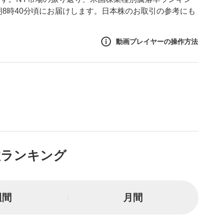
朝8時40分頃にお届けします。日本株のお取引の参考にも
動画プレイヤーの操作方法
作方法
生エリア
リアをクリックすると、動画
は一時停止します。
ニュー
数ランキング
リアにマウスを乗せると表示
一時停止
週間
月間
または一時停止します。