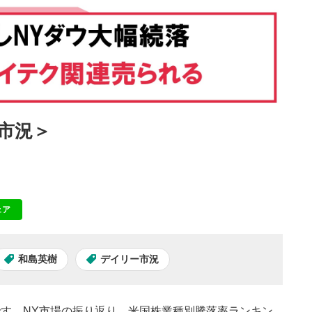
国市況＞
ェア
NE
和島英樹
デイリー市況
」です。NY市場の振り返り、米国株業種別騰落率ランキン