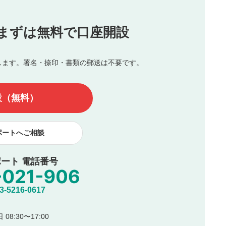
投稿
まずは無料で口座開設
じる
とした投稿
を侵害するような投稿
します。署名・捺印・書類の郵送は不要です。
んので、内容をご確認のうえ投稿してください。
他の著作権法上の全権利を当社に対して無償で利用することを承
設（無料）
著作者人格権を行使しないことに同意します。利用者が投稿した
、印刷物・WEBサイト・SNS等に掲載することがあります。
ポートへご相談
ート 電話番号
5216-0617
08:30〜17:00