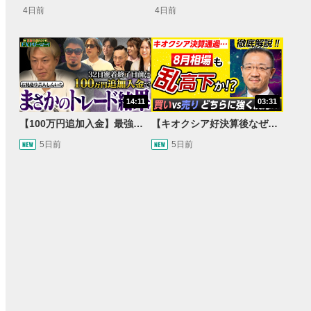
4日前
4日前
14:11
03:31
【100万円追加入金】最強億トレ軍団から学ぶ32日間！お見送り芸人しんいちのトレード成果は？【目指せ億トレ！FXドリーマー！#04】
【キオクシア好決算後なぜ乱高下!?】買い材料は自社株買いと株式分割/売りのサインとは…？
5日前
5日前