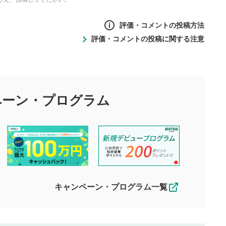
評価・コメントの投稿方法
評価・コメントの投稿に関する注意
ントの投稿方法
の
投稿に関する注意
目的として、各動画コンテンツに、評価およびコメントの投稿が
評価・コメントエリア
1
び投稿を行うものとしてください。
ペーン・
プログラム
星を押下すると1～5段階で評価できま
ちしております。
す。
す。
投稿するボタン
2
ん。当社は利用者より投稿された内容について一切の責任を負い
ださい。
星で評価をすると投稿できます。（お名
ルによって生じた損害に対して一切の責任を負いません。
前とコメントの入力は任意です）（※コメ
す。掲載されるまでに日数がかかる場合や掲載されない場合があ
ントは承認制です）
えできません。各動画コンテンツへの掲載をもって結果のご連絡
キャンペーン・プログラム一覧
動画の評価
3
合わせる場合がございます。
この動画の平均評価が表示されます。
（最大評価は5.0です）