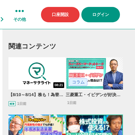
口座開設
ログイン
その他
関連コンテンツ
コラム
08:21
【8/10～8/14】株も！為替も！サクッと！来週のマーケット見通し＜Next View＞
三菱重工・イビデンが好決算で急騰した理由とは？｜株価反応と今後の見通し
1日前
1日前