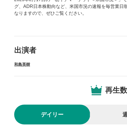
グ、ADR日本株動向など、米国市況の速報を毎営業日
なりますので、ぜひご覧ください。
動画プレイヤーの操
出演者
動画再
1
和島英樹
動画再生エ
を再生また
操作メ
2
再生
動画再生エ
されます。
再生/
3
デイリー
動画を再生