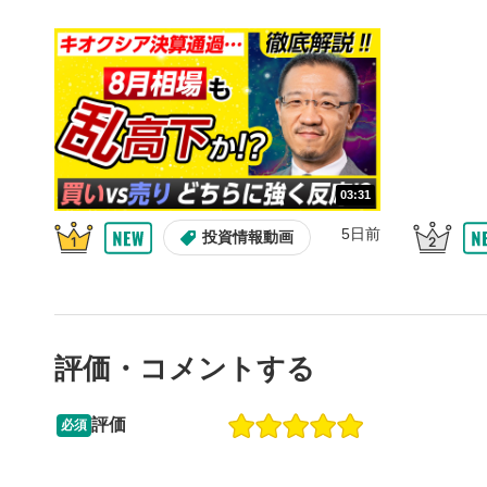
10秒戻
4
10秒、動画
シーク
5
再生位置を
置をクリッ
再生されま
画質/
6
03:31
画質の選択
5日前
投資情報動画
音量調
7
スライダー
ます。
評価・コメントする
全画面
8
動画が全画
ックすると
評価
必須
13:33
14:57
2ヶ月前
操作説明動画
5日前