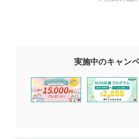
評価・コメ
評価・コメント
マネーサテライトでは利用者同士の情報交換・情報収集などを
できます。利用者は以下の注意事項をご理解のうえ、閲覧およ
実施中のキャン
他の利用者が動画を視聴される際の参考になるコメントをお待
なお、投稿をもって、本注意事項に同意されたものとみなしま
コメントの内容は、当社の公式な見解や意見ではありませ
ません。利用者ご自身の責任で閲覧および投稿を行ってく
当社は、利用者同士、もしくは利用者と第三者間のトラブ
評価およびコメントは当社にて審査のうえ、掲載となりま
ります。また、審査結果および結果の理由についてはお答
といたします。ご了承ください。
下記の項目に該当すると判断された投稿内容は、掲載を見
本動画コンテンツとは無関係の内容の投稿