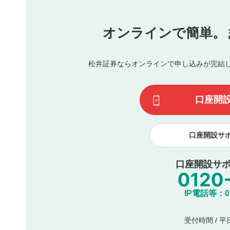
他者への誹謗中傷や差別的表現投稿
公序良俗に反する内容の投稿
氏名、住所、電話番号など個人を特定できる情報の
オンラインで簡単。
閉
他のサイトへの誘導や営利目的、広告・宣伝を目的
他者の権利（商標、著作権、その他の知的財産権）
同一内容の多重投稿
松井証券ならオンラインで申し込みが完結
その他当社が不適切と判断した投稿
一度投稿した評価およびコメントの変更・削除はできませ
利用者は、利用者が投稿したコメントの著作権およびその
口座開
諾したものとします。また、利用者は、コメントに関する
コメントは、当社サービスの広告・宣伝、利用促進の目的で
口座開設サ
口座開設サポ
IP電話等：03-
受付時間 / 平日 