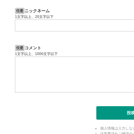
投資情報動画
閉じる
ニックネーム
任意
1文字以上、20文字以下
コメント
任意
1文字以上、1000文字以下
投
個人情報は入力しな
注意事項をご確認の