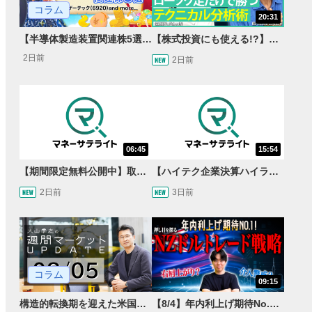
コラム
20:31
【半導体製造装置関連株5選】～円高耐性の強さでも評価！～
【株式投資にも使える!?】ローソク足だけで勝つテクニカル分析術【JINの月間ホットトピック対談】
2日前
2日前
06:45
15:54
【期間限定無料公開中】取引量世界一の通貨ペアに優位性あり!?ドル/円&ユーロドルのテクニカルを検証！【JINのマンスリーFX戦略】
【ハイテク企業決算ハイライト】2027年分のメモリに売切れ報道!?＜米国マーケットダイジェスト8/5号＞
2日前
3日前
コラム
09:15
構造的転換期を迎えた米国市場 AIインフラ投資とFRBウォーシュ体制下の株式投資
【8/4】年内利上げ期待No.1！右肩上がりNZドル/円のトレード戦略【世界情勢からみるFXトレンド通貨ペア】