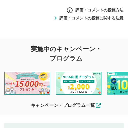
評価・コメントの投稿方法
評価・コメントの投稿に関する注意
評価・コメントの
実施中のキャンペーン・
投稿に関する注意
プログラム
マネーサテライトでは利用者同士の情報交換・情報収集など
を目的として、各動画コンテンツに、評価およびコメントの
投稿ができます。利用者は以下の注意事項をご理解のうえ、
閲覧および投稿を行うものとしてください。
他の利用者が動画を視聴される際の参考になるコメントをお
待ちしております。
なお、投稿をもって、本注意事項に同意されたものとみなし
キャンペーン・プログラム一覧
ます。
コメントの内容は、当社の公式な見解や意見ではありま
評価・コメントエリア
1
せん。当社は利用者より投稿された内容について一切の責