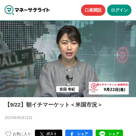
口座開設
ログイン
【9/22】朝イチマーケット＜米国市況＞
2023年09月22日
お気に入り
ポスト
シェア
シェア
facebook
LINE