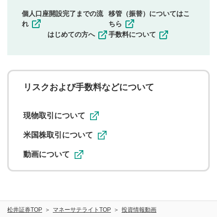
同一内容の多重投稿
個人口座開設完了までの流
移管（振替）についてはこ
その他当社が不適切と判断した投稿
れ
ちら
一度投稿した評価およびコメントの変更・削除はできま
はじめての方へ
手数料について
せんので、内容をご確認のうえ投稿してください。
利用者は、利用者が投稿したコメントの著作権およびそ
の他の著作権法上の全権利を当社に対して無償で利用する
ことを承諾したものとします。また、利用者は、コメント
に関する著作者人格権を行使しないことに同意します。利
リスクおよび手数料などについて
用者が投稿したコメントは、当社サービスの広告・宣伝、
利用促進の目的で、印刷物・WEBサイト・SNS等に掲載す
ることがあります。
現物取引について
米国株取引について
動画について
松井証券TOP
マネーサテライトTOP
投資情報動画