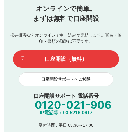
星を押下すると1～5段階で評価できます。
任を負いません。利用者ご自身の責任で閲覧および投稿を
オンラインで簡単。
行ってください。
投稿するボタン
2
当社は、利用者同士、もしくは利用者と第三者間のトラ
まずは無料で口座開設
星で評価をすると投稿できます。（お名前とコメント
ブルによって生じた損害に対して一切の責任を負いませ
の入力は任意です）（※コメントは承認制です）
ん。
評価およびコメントは当社にて審査のうえ、掲載となり
松井証券ならオンラインで申し込みが完結します。署名・捺
動画の評価
3
ます。掲載されるまでに日数がかかる場合や掲載されない
印・書類の郵送は不要です。
場合があります。また、審査結果および結果の理由につい
この動画の平均評価が表示されます。（最大評価は5.0
てはお答えできません。各動画コンテンツへの掲載をもっ
です）
口座開設（無料）
て結果のご連絡といたします。ご了承ください。
下記の項目に該当すると判断された投稿内容は、掲載を
見合わせる場合がございます。
口座開設サポートへご相談
本動画コンテンツとは無関係の内容の投稿
他者への誹謗中傷や差別的表現投稿
公序良俗に反する内容の投稿
口座開設サポート 電話番号
氏名、住所、電話番号など個人を特定できる情報の
投稿
他のサイトへの誘導や営利目的、広告・宣伝を目
IP電話等：03-5216-0617
的とした投稿
他者の権利（商標、著作権、その他の知的財産
受付時間 / 平日 08:30〜17:00
権）を侵害するような投稿