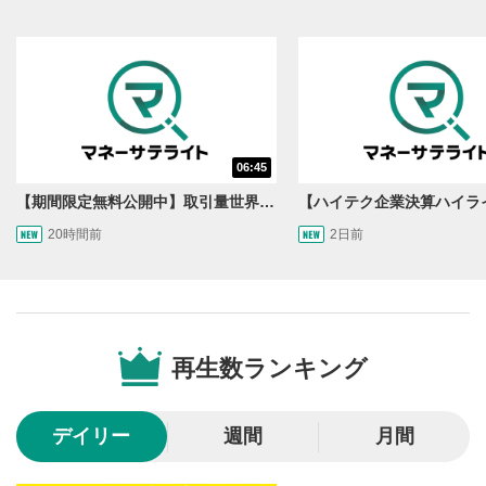
06:45
【期間限定無料公開中】取引量世界一の通貨ペアに優位性あり!?ドル/円&ユーロドルのテクニカルを検証！【JINのマンスリーFX戦略】
20時間前
2日前
動画再生エリア
1
動画再生エリアをクリックすると、動画を再生または
一時停止します。
再生数ランキング
操作メニュー
2
動画再生エリアにマウスを乗せると表示されます。
デイリー
週間
月間
再生/一時停止
3
動画を再生または一時停止します。