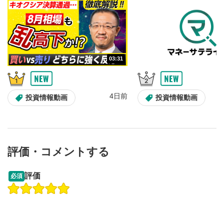
10秒戻し/10秒送り
4
10秒、動画を巻き戻し/早送りします。
シークバー
5
03:31
再生位置を示しています。再生したい位置をクリック
するとその位置から動画が再生されます。
画質/再生速度の設定
6
4日前
投資情報動画
投資情報動画
画質の選択/再生速度の変更ができます。
音量調整
7
スライダーを上下すると音量が調整できます。
評価・コメントする
全画面表示
8
13:33
14:57
動画が全画面で表示されます。再度クリックすると元
評価
必須
のサイズに戻ります。
操作説明動画
操作説明動画
2ヶ月前
4日前
投資情報動画
投資情報動画