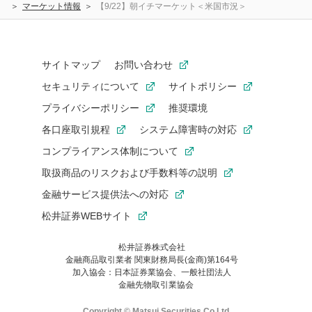
マーケット情報
【9/22】朝イチマーケット＜米国市況＞
サイトマップ
お問い合わせ
セキュリティについて
サイトポリシー
プライバシーポリシー
推奨環境
各口座取引規程
システム障害時の対応
コンプライアンス体制について
取扱商品のリスクおよび手数料等の説明
金融サービス提供法への対応
松井証券WEBサイト
松井証券株式会社
金融商品取引業者 関東財務局長(金商)第164号
お気に入り機能は松井証券の会員限定の機能です。
加入協会：日本証券業協会、一般社団法人
お気に入り登録いただくと、後からいつでもお気に入りのコンテ
金融先物取引業協会
ンツを一覧でご確認いただけます。
ご利用いただくには口座開設が必要です。
Copyright © Matsui Securities Co,Ltd