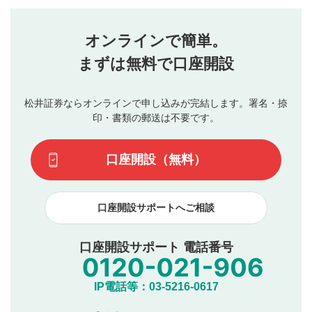
評価・コメントエリア
1
せん。当社は利用者より投稿された内容について一切の責
星を押下すると1～5段階で評価できます。
任を負いません。利用者ご自身の責任で閲覧および投稿を
オンラインで簡単。
行ってください。
投稿するボタン
2
当社は、利用者同士、もしくは利用者と第三者間のトラ
まずは無料で口座開設
星で評価をすると投稿できます。（お名前とコメント
ブルによって生じた損害に対して一切の責任を負いませ
の入力は任意です）（※コメントは承認制です）
ん。
評価およびコメントは当社にて審査のうえ、掲載となり
松井証券ならオンラインで申し込みが完結します。署名・捺
動画の評価
3
ます。掲載されるまでに日数がかかる場合や掲載されない
印・書類の郵送は不要です。
場合があります。また、審査結果および結果の理由につい
この動画の平均評価が表示されます。（最大評価は5.0
てはお答えできません。各動画コンテンツへの掲載をもっ
です）
口座開設（無料）
て結果のご連絡といたします。ご了承ください。
下記の項目に該当すると判断された投稿内容は、掲載を
見合わせる場合がございます。
口座開設サポートへご相談
本動画コンテンツとは無関係の内容の投稿
他者への誹謗中傷や差別的表現投稿
公序良俗に反する内容の投稿
口座開設サポート 電話番号
氏名、住所、電話番号など個人を特定できる情報の
投稿
他のサイトへの誘導や営利目的、広告・宣伝を目
IP電話等：03-5216-0617
的とした投稿