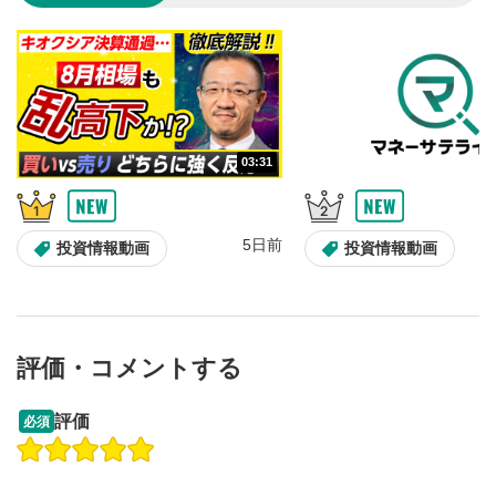
のサイズに戻ります。
03:31
5日前
投資情報動画
投資情報動画
評価・コメントする
13:33
14:57
評価
必須
操作説明動画
投資情報動画
操作説明動画
2ヶ月前