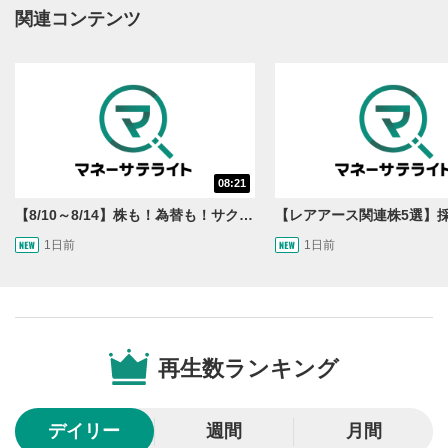
動画再生エリアにマウスを乗せると表示されます。
関連コンテンツ
再生/一時停止
3
動画を再生または一時停止します。
10秒戻し/10秒送り
4
10秒、動画を巻き戻し/早送りします。
シークバー
08:21
5
再生位置を示しています。再生したい位置をクリック
【8/10～8/14】株も！為替も！サクッと！来週のマーケット見通し＜Next View＞
するとその位置から動画が再生されます。
1日前
1日前
画質/再生速度の設定
6
画質の選択/再生速度の変更ができます。
音量調整
7
再生数ランキング
スライダーを上下すると音量が調整できます。
全画面表示
8
デイリー
週間
月間
動画が全画面で表示されます。再度クリックすると元