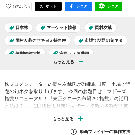
お気に入り
ポスト
シェア
シェア
facebook
LINE
日本株
マーケット情報
岡村友哉
岡村友哉のサキヨミ特急便
市場で話題の旬ネタ
個別銘柄情報
注目・人気動画
株式コメンテーターの岡村友哉氏が2週間に1度、市場で話
題の旬ネタを取り上げます。 今回のお題目は「マザーズ
指数リニューアル！『東証グロース市場250指数』の活用
方法は？」。11月6日より東証マザーズ指数の名称が「東
証グロース市場250指数」に変更されます。マザーズ指数
とは何だったのか振り返り、この先の指数の活用方法を解
説します！
動画プレイヤーの操作方法