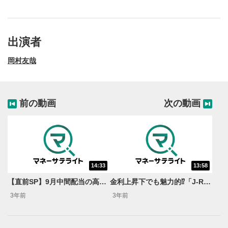
出演者
岡村友哉
前の動画
次の動画
14:33
13:58
動画再生エリア
1
【直前SP】9月中間配当の高利回り株＜市場で話題の旬ネタ！＞
金利上昇下でも魅力的⁉「J-REITランキング」＜市場で話題の旬ネタ＞
動画再生エリアをクリックすると、動画を再生または
3年前
3年前
一時停止します。
操作メニュー
2