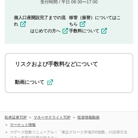
他者の権利（商標、著作権、その他の知的財産
受付時間 / 平日 08:30〜17:00
権）を侵害するような投稿
同一内容の多重投稿
個人口座開設完了までの流
移管（振替）についてはこ
その他当社が不適切と判断した投稿
れ
ちら
一度投稿した評価およびコメントの変更・削除はできま
はじめての方へ
手数料について
せんので、内容をご確認のうえ投稿してください。
利用者は、利用者が投稿したコメントの著作権およびそ
の他の著作権法上の全権利を当社に対して無償で利用する
ことを承諾したものとします。また、利用者は、コメント
に関する著作者人格権を行使しないことに同意します。利
リスクおよび手数料などについて
用者が投稿したコメントは、当社サービスの広告・宣伝、
利用促進の目的で、印刷物・WEBサイト・SNS等に掲載す
ることがあります。
動画について
松井証券TOP
マネーサテライトTOP
投資情報動画
マーケット情報
マザーズ指数リニューアル！「東証グロース市場250指数」の活用方法
は？＜市場で話題の旬ネタ＞