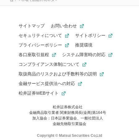
サイトマップ
お問い合わせ
セキュリティについて
サイトポリシー
プライバシーポリシー
推奨環境
各口座取引規程
システム障害時の対応
コンプライアンス体制について
取扱商品のリスクおよび手数料等の説明
金融サービス提供法への対応
松井証券WEBサイト
松井証券株式会社
金融商品取引業者 関東財務局長(金商)第164号
お気に入り機能は松井証券の会員限定の機能です。
加入協会：日本証券業協会、一般社団法人
お気に入り登録いただくと、後からいつでもお気に入りのコンテ
金融先物取引業協会
ンツを一覧でご確認いただけます。
ご利用いただくには口座開設が必要です。
Copyright © Matsui Securities Co,Ltd