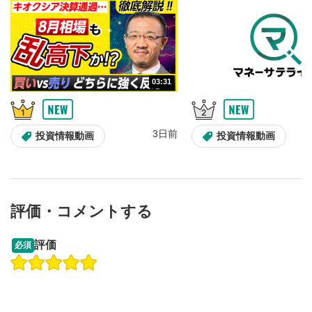
10秒戻し/10秒送り
4
10秒、動画を巻き戻し/早送りします。
シークバー
5
03:31
再生位置を示しています。再生したい位置をクリック
するとその位置から動画が再生されます。
画質/再生速度の設定
6
3日前
投資情報動画
投資情報動画
画質の選択/再生速度の変更ができます。
音量調整
7
スライダーを上下すると音量が調整できます。
評価・コメントする
全画面表示
8
09:12
14:57
動画が全画面で表示されます。再度クリックすると元
評価
必須
のサイズに戻ります。
操作説明動画
操作説明動画
2ヶ月前
6日前
投資情報動画
投資情報動画