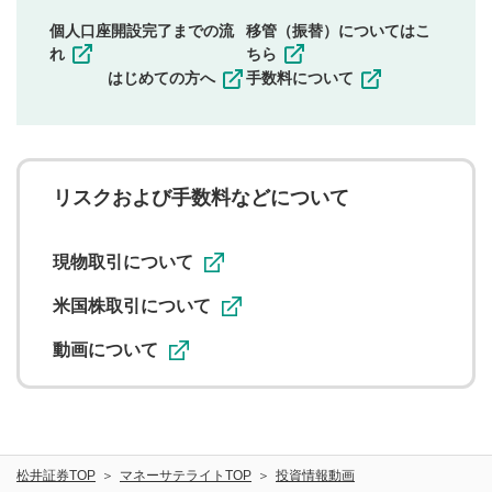
同一内容の多重投稿
個人口座開設完了までの流
移管（振替）についてはこ
その他当社が不適切と判断した投稿
れ
ちら
一度投稿した評価およびコメントの変更・削除はできま
はじめての方へ
手数料について
せんので、内容をご確認のうえ投稿してください。
利用者は、利用者が投稿したコメントの著作権およびそ
の他の著作権法上の全権利を当社に対して無償で利用する
ことを承諾したものとします。また、利用者は、コメント
に関する著作者人格権を行使しないことに同意します。利
リスクおよび手数料などについて
用者が投稿したコメントは、当社サービスの広告・宣伝、
利用促進の目的で、印刷物・WEBサイト・SNS等に掲載す
ることがあります。
現物取引について
米国株取引について
動画について
松井証券TOP
マネーサテライトTOP
投資情報動画