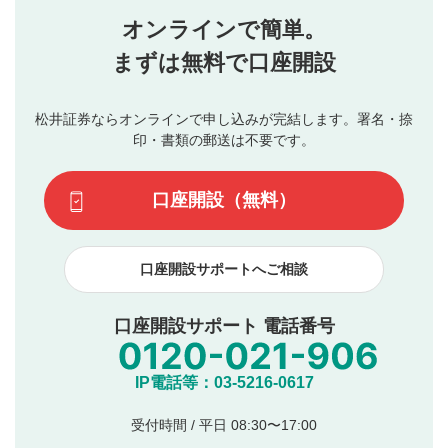
星を押下すると1～5段階で評価できます。
任を負いません。利用者ご自身の責任で閲覧および投稿を
オンラインで簡単。
行ってください。
投稿するボタン
2
当社は、利用者同士、もしくは利用者と第三者間のトラ
まずは無料で口座開設
星で評価をすると投稿できます。（お名前とコメント
ブルによって生じた損害に対して一切の責任を負いませ
の入力は任意です）（※コメントは承認制です）
ん。
評価およびコメントは当社にて審査のうえ、掲載となり
松井証券ならオンラインで申し込みが完結します。署名・捺
動画の評価
3
ます。掲載されるまでに日数がかかる場合や掲載されない
印・書類の郵送は不要です。
場合があります。また、審査結果および結果の理由につい
この動画の平均評価が表示されます。（最大評価は5.0
てはお答えできません。各動画コンテンツへの掲載をもっ
です）
口座開設（無料）
て結果のご連絡といたします。ご了承ください。
下記の項目に該当すると判断された投稿内容は、掲載を
見合わせる場合がございます。
口座開設サポートへご相談
本動画コンテンツとは無関係の内容の投稿
他者への誹謗中傷や差別的表現投稿
公序良俗に反する内容の投稿
口座開設サポート 電話番号
氏名、住所、電話番号など個人を特定できる情報の
投稿
他のサイトへの誘導や営利目的、広告・宣伝を目
IP電話等：03-5216-0617
的とした投稿
他者の権利（商標、著作権、その他の知的財産
受付時間 / 平日 08:30〜17:00
権）を侵害するような投稿