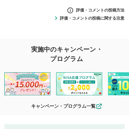
評価・コメントの投稿方法
評価・コメントの投稿に関する注意
評価・コメントの
実施中のキャンペーン・
投稿に関する注意
プログラム
マネーサテライトでは利用者同士の情報交換・情報収集など
を目的として、各動画コンテンツに、評価およびコメントの
投稿ができます。利用者は以下の注意事項をご理解のうえ、
閲覧および投稿を行うものとしてください。
他の利用者が動画を視聴される際の参考になるコメントをお
待ちしております。
なお、投稿をもって、本注意事項に同意されたものとみなし
キャンペーン・プログラム一覧
ます。
コメントの内容は、当社の公式な見解や意見ではありま
評価・コメントエリア
1
せん。当社は利用者より投稿された内容について一切の責