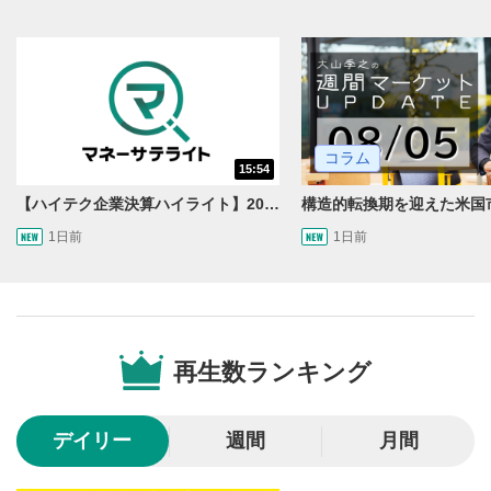
コラム
15:54
【ハイテク企業決算ハイライト】2027年分のメモリに売切れ報道!?＜米国マーケットダイジェスト8/5号＞
1日前
1日前
動画再生エリア
1
動画再生エリアをクリックすると、動画を再生または
一時停止します。
再生数ランキング
操作メニュー
2
動画再生エリアにマウスを乗せると表示されます。
デイリー
週間
月間
再生/一時停止
3
動画を再生または一時停止します。