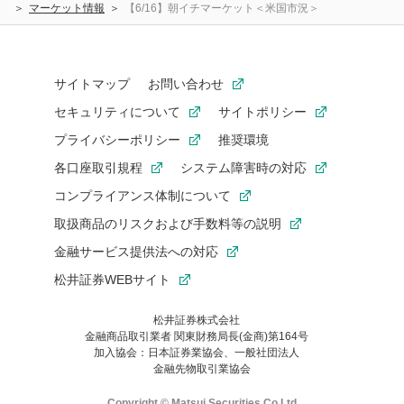
マーケット情報
【6/16】朝イチマーケット＜米国市況＞
サイトマップ
お問い合わせ
セキュリティについて
サイトポリシー
プライバシーポリシー
推奨環境
各口座取引規程
システム障害時の対応
コンプライアンス体制について
取扱商品のリスクおよび手数料等の説明
金融サービス提供法への対応
松井証券WEBサイト
松井証券株式会社
金融商品取引業者 関東財務局長(金商)第164号
お気に入り機能は松井証券の会員限定の機能です。
加入協会：日本証券業協会、一般社団法人
お気に入り登録いただくと、後からいつでもお気に入りのコンテ
金融先物取引業協会
ンツを一覧でご確認いただけます。
ご利用いただくには口座開設が必要です。
Copyright © Matsui Securities Co,Ltd