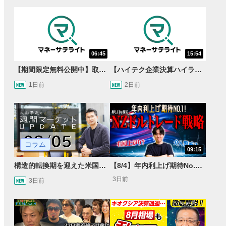
06:45
15:54
【期間限定無料公開中】取引量世界一の通貨ペアに優位性あり!?ドル/円&ユーロドルのテクニカルを検証！【JINのマンスリーFX戦略】
【ハイテク企業決算ハイライト】2027年分のメモリに売切れ報道!?＜米国マーケットダイジェスト8/5号＞
1日前
2日前
コラム
09:15
構造的転換期を迎えた米国市場 AIインフラ投資とFRBウォーシュ体制下の株式投資
【8/4】年内利上げ期待No.1！右肩上がりNZドル/円のトレード戦略【世界情勢からみるFXトレンド通貨ペア】
3日前
3日前