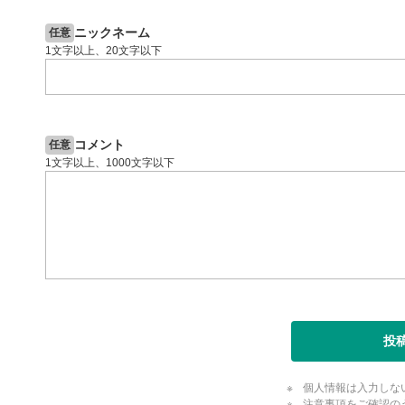
投資情報動画
閉じる
ニックネーム
任意
1文字以上、20文字以下
コメント
任意
1文字以上、1000文字以下
投
個人情報は入力しな
注意事項をご確認の