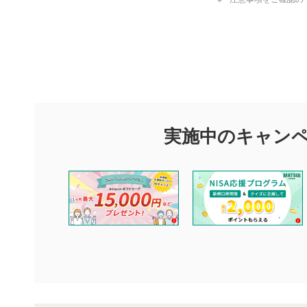
評価・コメ
評価・コメント
マネーサテライトでは利用者同士の情報交換・情報収集などを
できます。利用者は以下の注意事項をご理解のうえ、閲覧およ
実施中のキャン
他の利用者が動画を視聴される際の参考になるコメントをお待
なお、投稿をもって、本注意事項に同意されたものとみなしま
コメントの内容は、当社の公式な見解や意見ではありませ
ません。利用者ご自身の責任で閲覧および投稿を行ってく
当社は、利用者同士、もしくは利用者と第三者間のトラブ
評価およびコメントは当社にて審査のうえ、掲載となりま
ります。また、審査結果および結果の理由についてはお答
といたします。ご了承ください。
下記の項目に該当すると判断された投稿内容は、掲載を見
本動画コンテンツとは無関係の内容の投稿