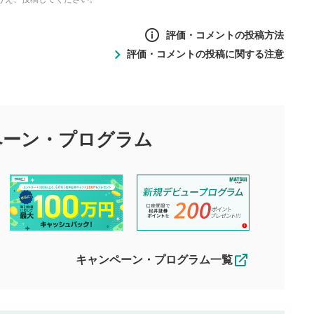
評価・コメントの投稿方法
評価・コメントの投稿に関する注意
ントの投稿方法
の
投稿に関する注意
目的として、各動画コンテンツに、評価およびコメントの投稿が
評価・コメントエリア
1
び投稿を行うものとしてください。
ペーン・
プログラム
星を押下すると1～5段階で評価できま
ちしております。
す。
す。
投稿するボタン
2
ん。当社は利用者より投稿された内容について一切の責任を負い
ださい。
星で評価をすると投稿できます。（お名
ルによって生じた損害に対して一切の責任を負いません。
前とコメントの入力は任意です）（※コメ
す。掲載されるまでに日数がかかる場合や掲載されない場合があ
ントは承認制です）
えできません。各動画コンテンツへの掲載をもって結果のご連絡
キャンペーン・プログラム一覧
動画の評価
3
合わせる場合がございます。
この動画の平均評価が表示されます。
（最大評価は5.0です）