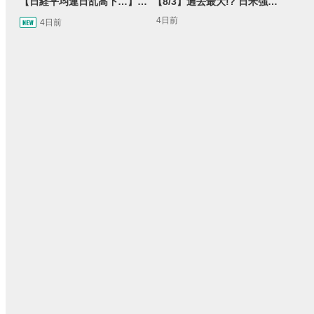
【日経平均連日乱高下…】AI株に異変⁉海外ファンド「大量売却」！AI料金値下げでNECに追い風！NTTも需給改善か＜店内信用残ランキング＞
【8/3】過去最大!? 日米強調為替介入 155円が当面の焦点か＜FX MARKET VIEW＞
4日前
4日前
15:54
14:57
2ヶ月前
操作説明動画
2日前
報動画
03:31
11:32
14:57
05:11
2ヶ月前
2ヶ月前
4ヶ月前
操作説明動画
操作説明動画
4日前