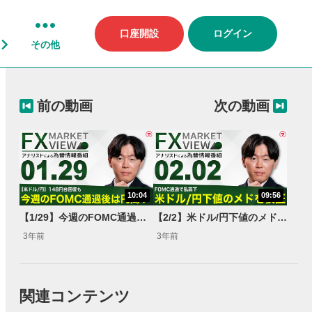
口座開設
ログイン
その他
前の動画
次の動画
10:04
09:56
【1/29】今週のFOMC通過後は円高？＜FX MARKET VIEW＞
【2/2】米ドル/円下値のメドを検証＜FX MARKET VIEW＞
3年前
3年前
関連コンテンツ