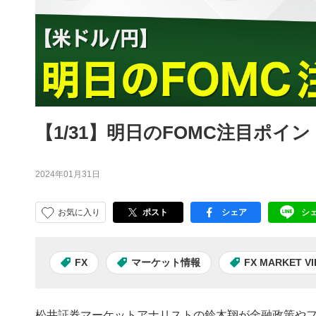
【1/31】明日のFOMC注目ポイント
2024年01月31日
お気に入り
ポスト
シェア
シ
facebook
LI
FX
マーケット情報
FX MARKET V
松井証券マーケットアナリストの鈴木翔が金融政策やフ