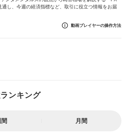
後の見通し、今週の経済指標など、取引に役立つ情報をお届
動画プレイヤーの操作方法
作方法
生エリア
リアをクリックすると、動画
は一時停止します。
ニュー
数ランキング
リアにマウスを乗せると表示
一時停止
週間
月間
または一時停止します。