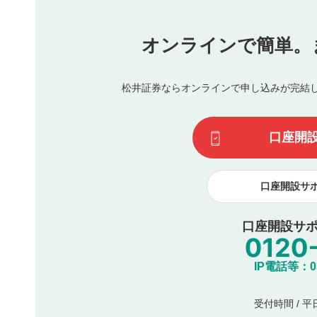
他者への誹謗中傷や差別的表現投稿
公序良俗に反する内容の投稿
氏名、住所、電話番号など個人を特定できる情報の
オンラインで簡単。
閉
他のサイトへの誘導や営利目的、広告・宣伝を目的
他者の権利（商標、著作権、その他の知的財産権）
同一内容の多重投稿
松井証券ならオンラインで申し込みが完結
その他当社が不適切と判断した投稿
一度投稿した評価およびコメントの変更・削除はできませ
利用者は、利用者が投稿したコメントの著作権およびその
口座開
諾したものとします。また、利用者は、コメントに関する
コメントは、当社サービスの広告・宣伝、利用促進の目的で
口座開設サ
口座開設サポ
IP電話等：03-
受付時間 / 平日 