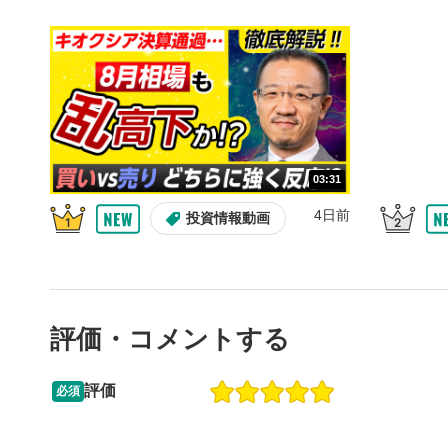
10秒戻
4
10秒、動画
シーク
5
再生位置を
置をクリッ
再生されま
画質/
6
03:31
画質の選択
4日前
投資情報動画
音量調
7
スライダー
ます。
評価・コメントする
全画面
8
動画が全画
ックすると
評価
必須
13:33
14:57
2ヶ月前
操作説明動画
4日前