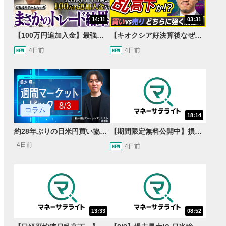
14:11
03:31
【100万円追加入金】最強億トレ軍団から学ぶ32日間！お見送り芸人しんいちのトレード成果は？【目指せ億トレ！FXドリーマー！#04】
【キオクシア好決算後なぜ乱高下!?】買い材料は自社株買いと株式分割/売りのサインとは…？
4日前
4日前
コラム
18:14
約28年ぶりの日米円買い協調介入 円安トレンドは転換するのか？
【期間限定無料公開中】損失を出し続けるお見送り芸人しんいち、Wemofを学ぶ【目指せ億トレ！FXドリーマー！#05】
4日前
4日前
13:33
08:52