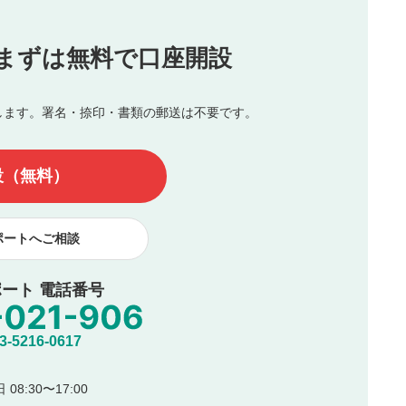
投稿
まずは無料で口座開設
じる
とした投稿
を侵害するような投稿
します。署名・捺印・書類の郵送は不要です。
んので、内容をご確認のうえ投稿してください。
他の著作権法上の全権利を当社に対して無償で利用することを承
設（無料）
著作者人格権を行使しないことに同意します。利用者が投稿した
、印刷物・WEBサイト・SNS等に掲載することがあります。
ポートへご相談
ート 電話番号
5216-0617
08:30〜17:00