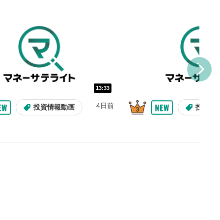
し/10秒送り
を巻き戻し/早送りします。
バー
示しています。再生したい位
クするとその位置から動画が
す。
再生速度の設定
13:33
/再生速度の変更ができます。
4日前
投資情報動画
投資情
整
を上下すると音量が調整でき
表示
面で表示されます。再度クリ
元のサイズに戻ります。
09:12
10:29
2ヶ月前
7日前
投資情報動画
操作説明動画
操作説明動画