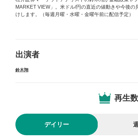
MARKET VIEW」。米ドル/円の直近の値動きや今
けします。（毎週月曜・水曜・金曜午前に配信予定）
動画プレイヤーの操
出演者
動画再
1
鈴木翔
動画再生エ
を再生また
操作メ
2
再生
動画再生エ
されます。
再生/
3
デイリー
動画を再生