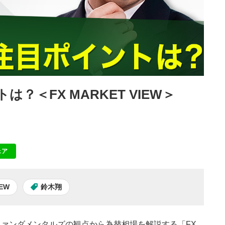
は？＜FX MARKET VIEW＞
ェア
NE
IEW
鈴木翔
ァンダメンタルズの観点から為替相場を解説する「FX