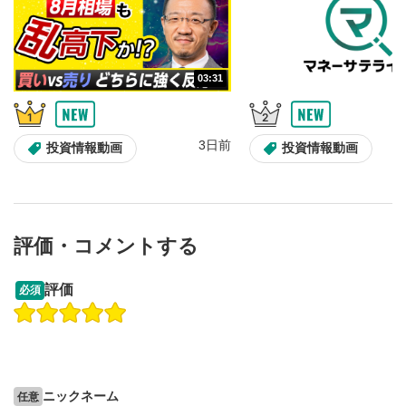
03:31
3日前
投資情報動画
投資情報動画
評価・コメントする
09:12
14:57
評価
必須
操作説明動画
操作説明動画
2ヶ月前
6日前
投資情報動画
投資情報動画
ニックネーム
任意