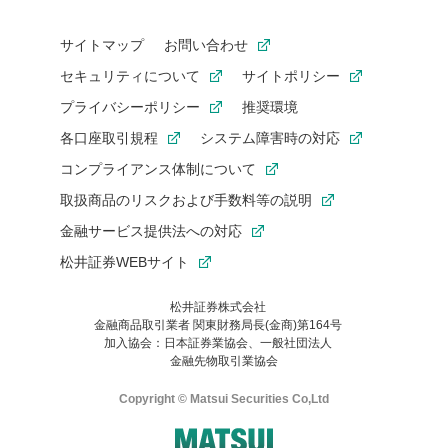
サイトマップ
お問い合わせ
セキュリティについて
サイトポリシー
プライバシーポリシー
推奨環境
各口座取引規程
システム障害時の対応
コンプライアンス体制について
取扱商品のリスクおよび手数料等の説明
金融サービス提供法への対応
松井証券WEBサイト
松井証券株式会社
金融商品取引業者 関東財務局長(金商)第164号
お気に入り機能は松井証券の会員限定の機能です。
加入協会：日本証券業協会、一般社団法人
お気に入り登録いただくと、後からいつでもお気に入りのコンテ
金融先物取引業協会
ンツを一覧でご確認いただけます。
ご利用いただくには口座開設が必要です。
Copyright © Matsui Securities Co,Ltd
すでに松井証券の口座をお持ちでお気に入り登録ができない場合
はご利用の端末で一度ログインしてください。