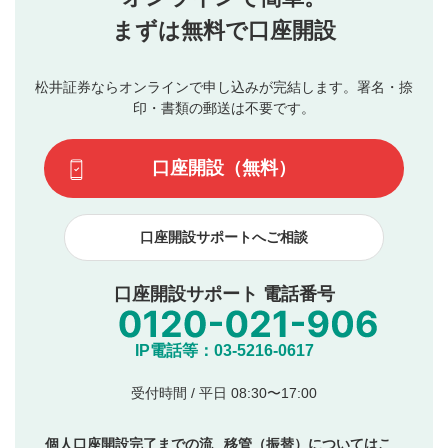
行ってください。
投稿するボタン
2
当社は、利用者同士、もしくは利用者と第三者間のトラ
まずは無料で口座開設
星で評価をすると投稿できます。（お名前とコメント
ブルによって生じた損害に対して一切の責任を負いませ
の入力は任意です）（※コメントは承認制です）
ん。
評価およびコメントは当社にて審査のうえ、掲載となり
松井証券ならオンラインで申し込みが完結します。署名・捺
動画の評価
3
ます。掲載されるまでに日数がかかる場合や掲載されない
印・書類の郵送は不要です。
場合があります。また、審査結果および結果の理由につい
この動画の平均評価が表示されます。（最大評価は5.0
てはお答えできません。各動画コンテンツへの掲載をもっ
です）
口座開設（無料）
て結果のご連絡といたします。ご了承ください。
下記の項目に該当すると判断された投稿内容は、掲載を
見合わせる場合がございます。
口座開設サポートへご相談
本動画コンテンツとは無関係の内容の投稿
他者への誹謗中傷や差別的表現投稿
公序良俗に反する内容の投稿
口座開設サポート 電話番号
氏名、住所、電話番号など個人を特定できる情報の
投稿
他のサイトへの誘導や営利目的、広告・宣伝を目
IP電話等：03-5216-0617
的とした投稿
他者の権利（商標、著作権、その他の知的財産
受付時間 / 平日 08:30〜17:00
権）を侵害するような投稿
同一内容の多重投稿
個人口座開設完了までの流
移管（振替）についてはこ