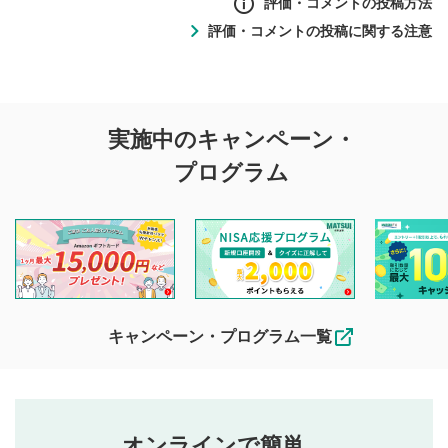
評価・コメントの投稿方法
評価・コメントの投稿に関する注意
評価・コメントの
実施中のキャンペーン・
投稿に関する注意
プログラム
マネーサテライトでは利用者同士の情報交換・情報収集など
を目的として、各動画コンテンツに、評価およびコメントの
投稿ができます。利用者は以下の注意事項をご理解のうえ、
閲覧および投稿を行うものとしてください。
他の利用者が動画を視聴される際の参考になるコメントをお
待ちしております。
なお、投稿をもって、本注意事項に同意されたものとみなし
キャンペーン・プログラム一覧
ます。
コメントの内容は、当社の公式な見解や意見ではありま
評価・コメントエリア
1
せん。当社は利用者より投稿された内容について一切の責
星を押下すると1～5段階で評価できます。
任を負いません。利用者ご自身の責任で閲覧および投稿を
オンラインで簡単。