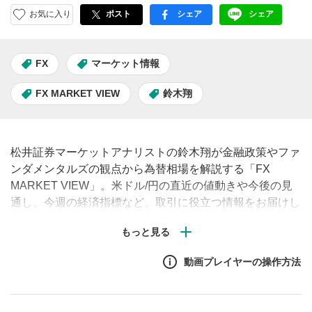
お気に入り
ポスト
シェア
シェア
facebook
LINE
FX
マーケット情報
FX MARKET VIEW
鈴木翔
松井証券マーケットアナリストの鈴木翔が金融政策やファ
ンダメンタルズの観点から為替相場を解説する「FX
MARKET VIEW」。米ドル/円の直近の値動きや今後の見
通し、今週の経済指標など、取引に役立つ情報をお届けし
ます。（毎週月曜・水曜・金曜午前に配信予定）
動画プレイヤーの操作方法