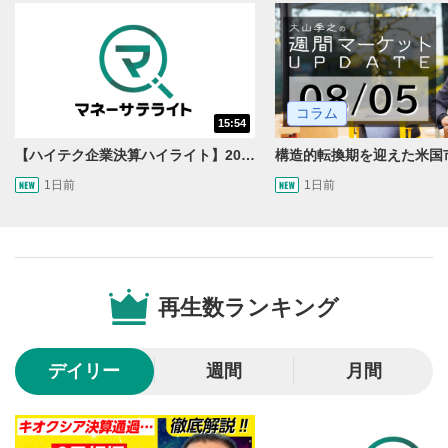
動画を再生または一時停止します。
10秒戻し/10秒送り
4
10秒、動画を巻き戻し/早送りします。
コラム
シークバー
15:54
5
再生位置を示しています。再生したい位置をクリック
【ハイテク企業決算ハイライト】2027年分のメモリに売切れ報道!?＜米国マーケットダイジェスト8/5号＞
するとその位置から動画が再生されます。
1日前
1日前
画質/再生速度の設定
6
画質の選択/再生速度の変更ができます。
音量調整
7
再生数ランキング
スライダーを上下すると音量が調整できます。
全画面表示
8
デイリー
週間
月間
動画が全画面で表示されます。再度クリックすると元
のサイズに戻ります。