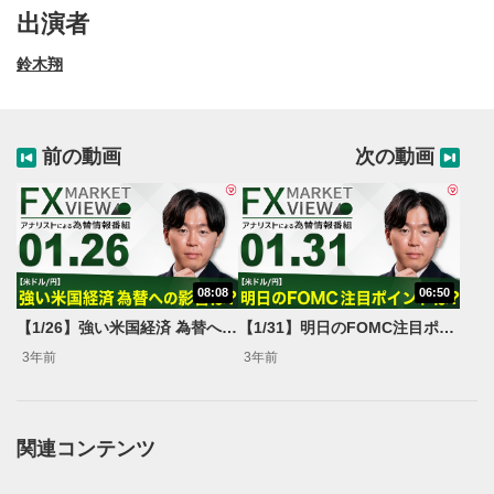
出演者
鈴木翔
前の動画
次の動画
08:08
06:50
動画再生エリア
1
【1/26】強い米国経済 為替への影響は？＜FX MARKET VIEW＞
【1/31】明日のFOMC注目ポイントは？＜FX MARKET VIEW＞
動画再生エリアをクリックすると、動画を再生または
3年前
3年前
一時停止します。
操作メニュー
2
動画再生エリアにマウスを乗せると表示されます。
関連コンテンツ
再生/一時停止
3