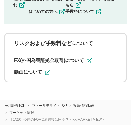
その他当社が不適切と判断した投稿
れ
ちら
一度投稿した評価およびコメントの変更・削除はできま
はじめての方へ
手数料について
せんので、内容をご確認のうえ投稿してください。
利用者は、利用者が投稿したコメントの著作権およびそ
の他の著作権法上の全権利を当社に対して無償で利用する
ことを承諾したものとします。また、利用者は、コメント
に関する著作者人格権を行使しないことに同意します。利
リスクおよび手数料などについて
用者が投稿したコメントは、当社サービスの広告・宣伝、
利用促進の目的で、印刷物・WEBサイト・SNS等に掲載す
ることがあります。
FX(外国為替証拠金取引)について
動画について
松井証券TOP
マネーサテライトTOP
投資情報動画
マーケット情報
【1/29】今週のFOMC通過後は円高？＜FX MARKET VIEW＞