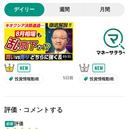
10秒、動画を巻き戻し/早送りします。
デイリー
週間
月間
シークバー
5
再生位置を示しています。再生したい位置をクリック
するとその位置から動画が再生されます。
画質/再生速度の設定
6
画質の選択/再生速度の変更ができます。
03:31
音量調整
7
スライダーを上下すると音量が調整できます。
5日前
全画面表示
8
投資情報動画
投資情報動画
動画が全画面で表示されます。再度クリックすると元
のサイズに戻ります。
評価・コメントする
13:33
14:57
評価
必須