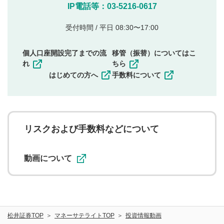
他のサイトへの誘導や営利目的、広告・宣伝を目
IP電話等：03-5216-0617
的とした投稿
他者の権利（商標、著作権、その他の知的財産
受付時間 / 平日 08:30〜17:00
権）を侵害するような投稿
同一内容の多重投稿
個人口座開設完了までの流
移管（振替）についてはこ
その他当社が不適切と判断した投稿
れ
ちら
一度投稿した評価およびコメントの変更・削除はできま
はじめての方へ
手数料について
せんので、内容をご確認のうえ投稿してください。
利用者は、利用者が投稿したコメントの著作権およびそ
の他の著作権法上の全権利を当社に対して無償で利用する
ことを承諾したものとします。また、利用者は、コメント
に関する著作者人格権を行使しないことに同意します。利
リスクおよび手数料などについて
用者が投稿したコメントは、当社サービスの広告・宣伝、
利用促進の目的で、印刷物・WEBサイト・SNS等に掲載す
ることがあります。
動画について
松井証券TOP
マネーサテライトTOP
投資情報動画