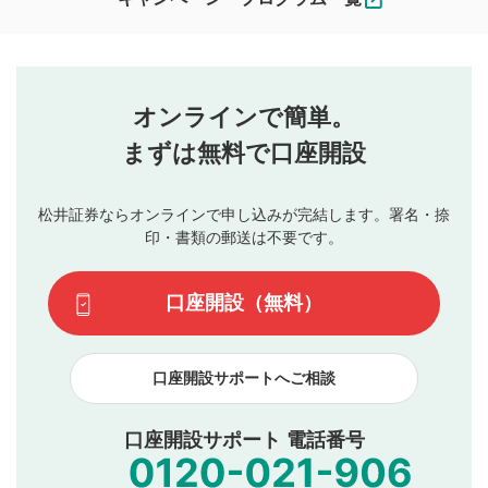
ます。
コメントの内容は、当社の公式な見解や意見ではありま
評価・コメントエリア
1
せん。当社は利用者より投稿された内容について一切の責
星を押下すると1～5段階で評価できます。
任を負いません。利用者ご自身の責任で閲覧および投稿を
オンラインで簡単。
行ってください。
投稿するボタン
2
当社は、利用者同士、もしくは利用者と第三者間のトラ
まずは無料で口座開設
星で評価をすると投稿できます。（お名前とコメント
ブルによって生じた損害に対して一切の責任を負いませ
の入力は任意です）（※コメントは承認制です）
ん。
評価およびコメントは当社にて審査のうえ、掲載となり
松井証券ならオンラインで申し込みが完結します。署名・捺
動画の評価
3
ます。掲載されるまでに日数がかかる場合や掲載されない
印・書類の郵送は不要です。
場合があります。また、審査結果および結果の理由につい
この動画の平均評価が表示されます。（最大評価は5.0
てはお答えできません。各動画コンテンツへの掲載をもっ
です）
口座開設（無料）
て結果のご連絡といたします。ご了承ください。
下記の項目に該当すると判断された投稿内容は、掲載を
見合わせる場合がございます。
口座開設サポートへご相談
本動画コンテンツとは無関係の内容の投稿
他者への誹謗中傷や差別的表現投稿
公序良俗に反する内容の投稿
口座開設サポート 電話番号
氏名、住所、電話番号など個人を特定できる情報の
投稿