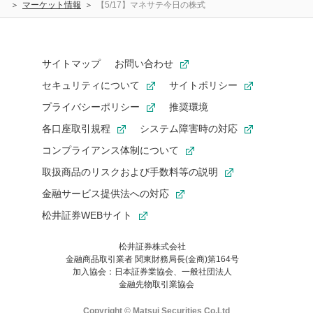
マーケット情報
【5/17】マネサテ今日の株式
サイトマップ
お問い合わせ
セキュリティについて
サイトポリシー
プライバシーポリシー
推奨環境
各口座取引規程
システム障害時の対応
コンプライアンス体制について
取扱商品のリスクおよび手数料等の説明
金融サービス提供法への対応
松井証券WEBサイト
松井証券株式会社
金融商品取引業者 関東財務局長(金商)第164号
お気に入り機能は松井証券の会員限定の機能です。
加入協会：日本証券業協会、一般社団法人
お気に入り登録いただくと、後からいつでもお気に入りのコンテ
金融先物取引業協会
ンツを一覧でご確認いただけます。
ご利用いただくには口座開設が必要です。
Copyright © Matsui Securities Co,Ltd