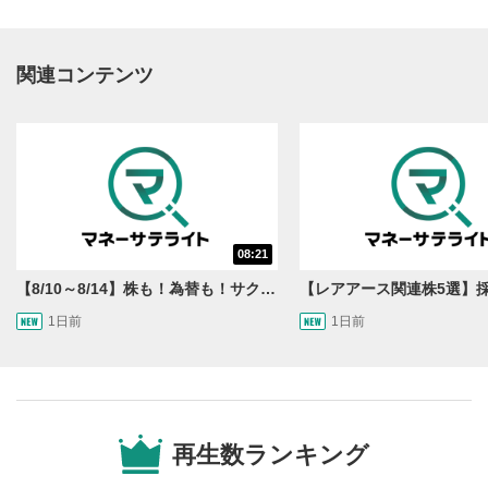
関連コンテンツ
動画再生エリア
1
08:21
動画再生エリアをクリックすると、動画を再生または
一時停止します。
【8/10～8/14】株も！為替も！サクッと！来週のマーケット見通し＜Next View＞
1日前
1日前
操作メニュー
2
動画再生エリアにマウスを乗せると表示されます。
再生/一時停止
3
動画を再生または一時停止します。
再生数ランキング
10秒戻し/10秒送り
4