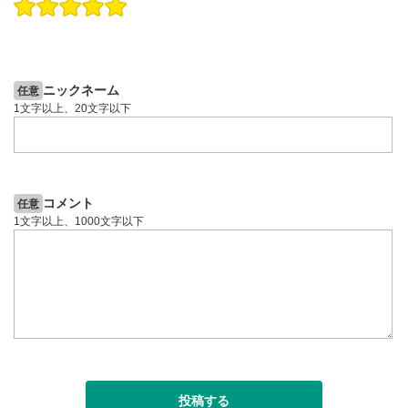
操作説明動画
投資情報動画
操作説明動画
2ヶ月前
5日前
投資情報動画
ニックネーム
任意
1文字以上、20文字以下
コメント
任意
1文字以上、1000文字以下
投稿する