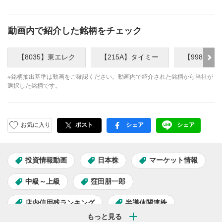
動画内で紹介した銘柄をチェック
【8035】東エレク
【215A】タイミー
【9984】
※銘柄抽出基準は動画をご確認ください。動画内で紹介された銘柄から当社が
選択した銘柄です。
お気に入り
ポスト
シェア
シェア
facebook
LINE
投資情報動画
日本株
マーケット情報
中級～上級
窪田朋一郎
店内信用残ランキング
半導体関連株