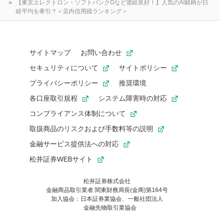
【東京エレクトロン・ソフトバンクGなど需給良好！】人気のAI銘柄が日
経平均を牽引？＜店内信用残ランキング＞
サイトマップ
お問い合わせ
セキュリティについて
サイトポリシー
プライバシーポリシー
推奨環境
各口座取引規程
システム障害時の対応
コンプライアンス体制について
取扱商品のリスクおよび手数料等の説明
金融サービス提供法への対応
松井証券WEBサイト
松井証券株式会社
金融商品取引業者 関東財務局長(金商)第164号
お気に入り機能は松井証券の会員限定の機能です。
加入協会：日本証券業協会、一般社団法人
お気に入り登録いただくと、後からいつでもお気に入りのコンテ
金融先物取引業協会
ンツを一覧でご確認いただけます。