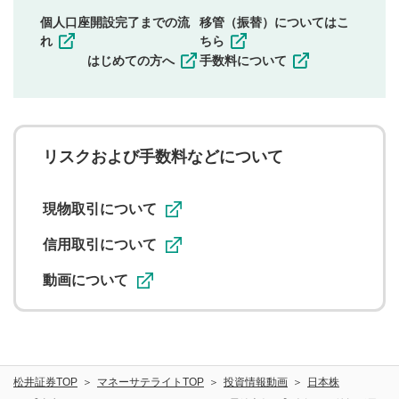
同一内容の多重投稿
個人口座開設完了までの流
移管（振替）についてはこ
その他当社が不適切と判断した投稿
れ
ちら
一度投稿した評価およびコメントの変更・削除はできま
はじめての方へ
手数料について
せんので、内容をご確認のうえ投稿してください。
利用者は、利用者が投稿したコメントの著作権およびそ
の他の著作権法上の全権利を当社に対して無償で利用する
ことを承諾したものとします。また、利用者は、コメント
に関する著作者人格権を行使しないことに同意します。利
リスクおよび手数料などについて
用者が投稿したコメントは、当社サービスの広告・宣伝、
利用促進の目的で、印刷物・WEBサイト・SNS等に掲載す
ることがあります。
現物取引について
信用取引について
動画について
松井証券TOP
マネーサテライトTOP
投資情報動画
日本株