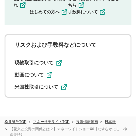
その他当社が不適切と判断した投稿
れ
ちら
一度投稿した評価およびコメントの変更・削除はできま
はじめての方へ
手数料について
せんので、内容をご確認のうえ投稿してください。
利用者は、利用者が投稿したコメントの著作権およびそ
の他の著作権法上の全権利を当社に対して無償で利用する
ことを承諾したものとします。また、利用者は、コメント
に関する著作者人格権を行使しないことに同意します。利
リスクおよび手数料などについて
用者が投稿したコメントは、当社サービスの広告・宣伝、
利用促進の目的で、印刷物・WEBサイト・SNS等に掲載す
ることがあります。
現物取引について
動画について
米国株取引について
松井証券TOP
マネーサテライトTOP
投資情報動画
日本株
【花火と投資の関係とは？】マネーワイドショー#6【なすなかにし・神
部美咲】