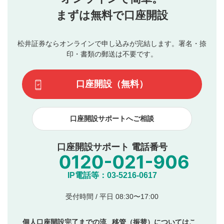
行ってください。
投稿するボタン
2
当社は、利用者同士、もしくは利用者と第三者間のトラ
まずは無料で口座開設
星で評価をすると投稿できます。（お名前とコメント
ブルによって生じた損害に対して一切の責任を負いませ
の入力は任意です）（※コメントは承認制です）
ん。
評価およびコメントは当社にて審査のうえ、掲載となり
松井証券ならオンラインで申し込みが完結します。署名・捺
動画の評価
3
ます。掲載されるまでに日数がかかる場合や掲載されない
印・書類の郵送は不要です。
場合があります。また、審査結果および結果の理由につい
この動画の平均評価が表示されます。（最大評価は5.0
てはお答えできません。各動画コンテンツへの掲載をもっ
です）
口座開設（無料）
て結果のご連絡といたします。ご了承ください。
下記の項目に該当すると判断された投稿内容は、掲載を
見合わせる場合がございます。
口座開設サポートへご相談
本動画コンテンツとは無関係の内容の投稿
他者への誹謗中傷や差別的表現投稿
公序良俗に反する内容の投稿
口座開設サポート 電話番号
氏名、住所、電話番号など個人を特定できる情報の
投稿
他のサイトへの誘導や営利目的、広告・宣伝を目
IP電話等：03-5216-0617
的とした投稿
他者の権利（商標、著作権、その他の知的財産
受付時間 / 平日 08:30〜17:00
権）を侵害するような投稿
同一内容の多重投稿
個人口座開設完了までの流
移管（振替）についてはこ