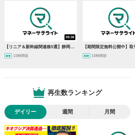
後で見る
3
クリックするとYouTubeの「後で見る」の再生リスト
に追加されます。
スマートフォンで視聴の場合は動画再生エリア右上のメニュ
ー内にあります。
09:38
共有
4
【リニア＆新幹線関連株5選】静岡県知事の承認でリニア路線工事進展！北陸新幹線も「小浜・京都ルート」再決定！関連する注目の銘柄は？＜たけぞうNEWS＞
SNSやメールなどで動画を共有・シェアすることがで
15時間前
15時間前
きます。
スマートフォンで視聴の場合は動画再生エリア右上のメニュ
ー内にあります。
シークバー
5
再生位置を示しています。再生したい位置をクリック
再生数ランキング
するとその位置から動画が再生されます。
再生ボタン
6
デイリー
週間
月間
動画が再生または一時停止します。
音量調整
7