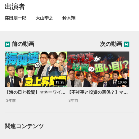
出演者
窪田朋一郎
大山季之
鈴木翔
前の動画
次の動画
19:25
18:46
動画再生エリア
1
【海の日と投資】マネーワイドショー#5【なすなかにし・神部美咲】
【不祥事と投資の関係？】マネーワイドショー#7【なすなかにし・神部美咲】
動画再生エリアをクリックすると、動画を再生または
3年前
3年前
一時停止します。
動画タイトル
2
関連コンテンツ
動画タイトルが表示されます。クリックすると
YouTubeサイトに移動します。