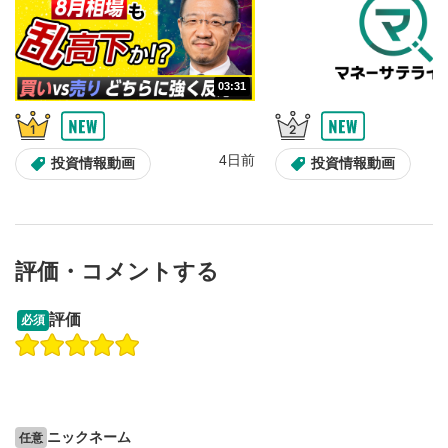
スライダーを上下すると音量が調整できます。
スマートフォンで視聴の場合は端末の音量調節ボタンを利用
してください。
字幕設定
8
03:31
クリックすると字幕を付けることができます。
字幕は自動生成です。
スマートフォンで視聴の場合は画面右下の設定(歯車マーク)
4日前
投資情報動画
投資情報動画
より選択できます。
再生速度/画質の設定
9
画質の選択/再生速度の変更ができます。
スマートフォンで視聴の場合は画面右下の設定(歯車マーク)
より選択できます。
評価・コメントする
YouTubeリンク
10
09:12
14:57
評価
必須
クリックするとYouTubeサイトに移動します。
操作説明動画
操作説明動画
全画面表示
11
2ヶ月前
7日前
投資情報動画
投資情報動画
動画が全画面で表示されます。再度クリックすると元
のサイズに戻ります。
ニックネーム
任意