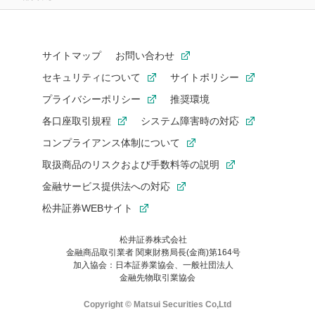
サイトマップ
お問い合わせ
セキュリティについて
サイトポリシー
プライバシーポリシー
推奨環境
各口座取引規程
システム障害時の対応
コンプライアンス体制について
取扱商品のリスクおよび手数料等の説明
金融サービス提供法への対応
松井証券WEBサイト
松井証券株式会社
金融商品取引業者 関東財務局長(金商)第164号
お気に入り機能は松井証券の会員限定の機能です。
加入協会：日本証券業協会、一般社団法人
お気に入り登録いただくと、後からいつでもお気に入りのコンテ
金融先物取引業協会
ンツを一覧でご確認いただけます。
ご利用いただくには口座開設が必要です。
Copyright © Matsui Securities Co,Ltd
すでに松井証券の口座をお持ちでお気に入り登録ができない場合