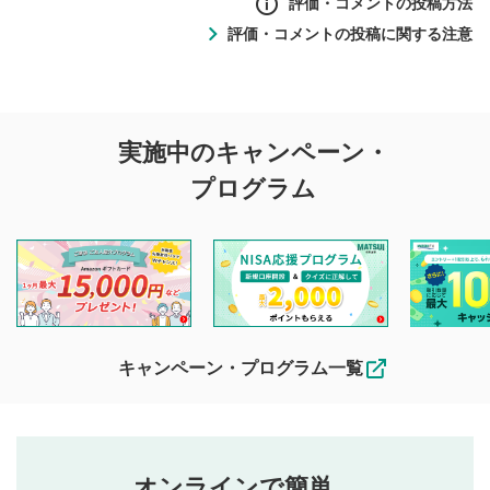
評価・コメントの投稿方法
評価・コメントの投稿に関する注意
評価・コメントの
実施中のキャンペーン・
投稿に関する注意
プログラム
マネーサテライトでは利用者同士の情報交換・情報収集など
を目的として、各動画コンテンツに、評価およびコメントの
投稿ができます。利用者は以下の注意事項をご理解のうえ、
閲覧および投稿を行うものとしてください。
他の利用者が動画を視聴される際の参考になるコメントをお
待ちしております。
なお、投稿をもって、本注意事項に同意されたものとみなし
キャンペーン・プログラム一覧
ます。
コメントの内容は、当社の公式な見解や意見ではありま
評価・コメントエリア
1
せん。当社は利用者より投稿された内容について一切の責
星を押下すると1～5段階で評価できます。
任を負いません。利用者ご自身の責任で閲覧および投稿を
オンラインで簡単。