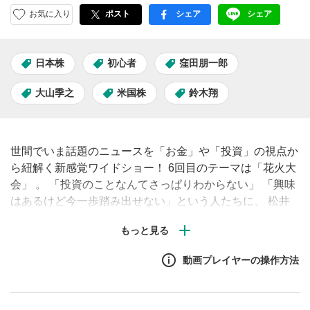
お気に入り
ポスト
シェア
シェア
facebook
LINE
日本株
初心者
窪田朋一郎
大山季之
米国株
鈴木翔
世間でいま話題のニュースを「お金」や「投資」の視点か
ら紐解く新感覚ワイドショー！ 6回目のテーマは「花火大
会」 。 「投資のことなんてさっぱりわからない」 「興味
はあるけど今一歩踏み出せない」という人たちに、 松井
証券が誇る個性豊かなアナリスト陣がやさしくレクチャー
します！
動画プレイヤーの操作方法