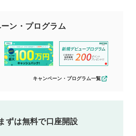
目的として、各動画コンテンツに、評価およびコメントの投稿が
評価・コメントエリア
1
び投稿を行うものとしてください。
ペーン・
プログラム
星を押下すると1～5段階で評価できま
ちしております。
す。
す。
投稿するボタン
2
ん。当社は利用者より投稿された内容について一切の責任を負い
ださい。
星で評価をすると投稿できます。（お名
ルによって生じた損害に対して一切の責任を負いません。
前とコメントの入力は任意です）（※コメ
す。掲載されるまでに日数がかかる場合や掲載されない場合があ
ントは承認制です）
えできません。各動画コンテンツへの掲載をもって結果のご連絡
キャンペーン・プログラム一覧
動画の評価
3
合わせる場合がございます。
この動画の平均評価が表示されます。
（最大評価は5.0です）
投稿
まずは無料で口座開設
じる
とした投稿
を侵害するような投稿