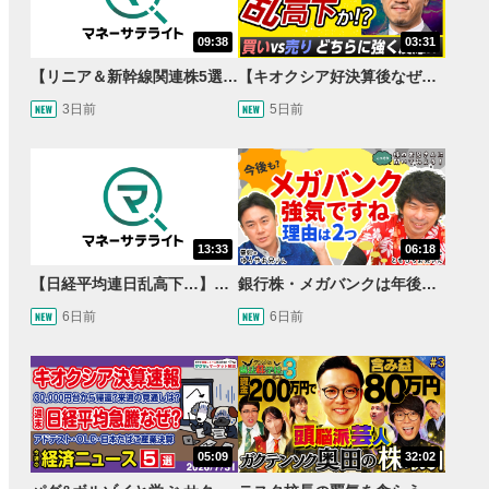
09:38
03:31
【リニア＆新幹線関連株5選】静岡県知事の承認でリニア路線工事進展！北陸新幹線も「小浜・京都ルート」再決定！関連する注目の銘柄は？＜たけぞうNEWS＞
【キオクシア好決算後なぜ乱高下!?】買い材料は自社株買いと株式分割/売りのサインとは…？
3日前
5日前
13:33
06:18
【日経平均連日乱高下…】AI株に異変⁉海外ファンド「大量売却」！AI料金値下げでNECに追い風！NTTも需給改善か＜店内信用残ランキング＞
銀行株・メガバンクは年後半も強いのか〈株のお兄さんにこっそり聞いてみよう！第2話〉
6日前
6日前
05:09
32:02