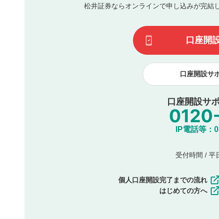
松井証券ならオンラインで申し込みが完結
その他当社が不適切と判断した投稿
一度投稿した評価およびコメントの変更・削除はできませ
利用者は、利用者が投稿したコメントの著作権およびその
口座開
諾したものとします。また、利用者は、コメントに関する
コメントは、当社サービスの広告・宣伝、利用促進の目的で
口座開設サ
口座開設サポ
IP電話等：03-
受付時間 / 平日 
個人口座開設完了までの流れ
はじめての方へ