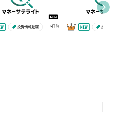
トに追加されます。
ォンで視聴の場合は動画再生エリ
ニュー内にあります。
13:33
6日前
投資情報動画
投資情
ルなどで動画を共有・シェア
できます。
ォンで視聴の場合は動画再生エリ
ニュー内にあります。
バー
示しています。再生したい位
クするとその位置から動画が
す。
09:12
10:29
タン
2ヶ月前
9日前
投資情報動画
操作説明動画
操作説明動画
投資情
または一時停止します。
整
を上下すると音量が調整でき