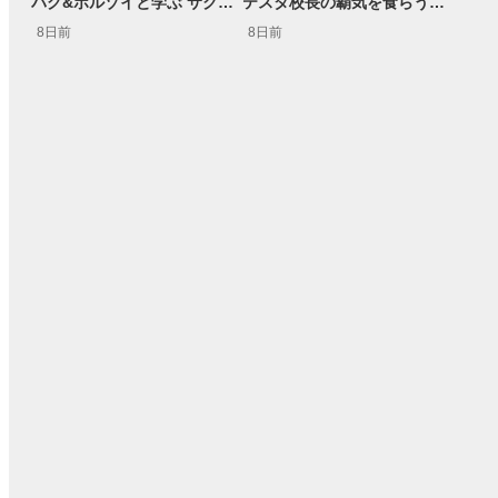
パグ&ボルゾイと学ぶ サクッとマーケット解説#111
テスタ校長の覇気を食らう！ガクテンソク奥田 松井証券 ～テスタの魔法株学校Part3～ #3
8日前
8日前
15:54
14:57
2ヶ月前
操作説明動画
4日前
報動画
03:31
11:32
14:57
05:11
2ヶ月前
2ヶ月前
4ヶ月前
操作説明動画
操作説明動画
5日前
報動画