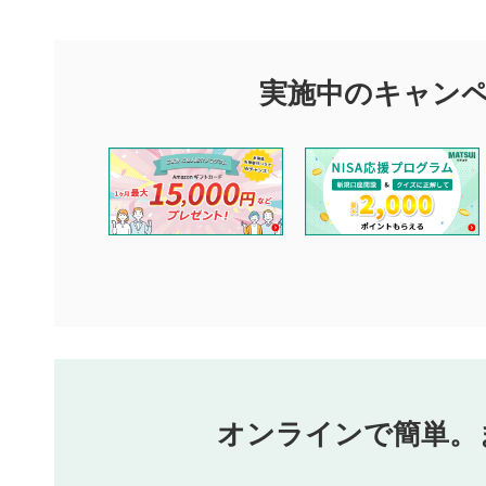
マネーサテライトでは利用者同士の情報交換・情報収集などを
できます。利用者は以下の注意事項をご理解のうえ、閲覧およ
実施中のキャン
閉じる
他の利用者が動画を視聴される際の参考になるコメントをお待
なお、投稿をもって、本注意事項に同意されたものとみなしま
コメントの内容は、当社の公式な見解や意見ではありませ
ません。利用者ご自身の責任で閲覧および投稿を行ってく
当社は、利用者同士、もしくは利用者と第三者間のトラブ
評価およびコメントは当社にて審査のうえ、掲載となりま
ります。また、審査結果および結果の理由についてはお答
といたします。ご了承ください。
下記の項目に該当すると判断された投稿内容は、掲載を見
本動画コンテンツとは無関係の内容の投稿
他者への誹謗中傷や差別的表現投稿
公序良俗に反する内容の投稿
氏名、住所、電話番号など個人を特定できる情報の
オンラインで簡単。
閉
他のサイトへの誘導や営利目的、広告・宣伝を目的
他者の権利（商標、著作権、その他の知的財産権）
同一内容の多重投稿