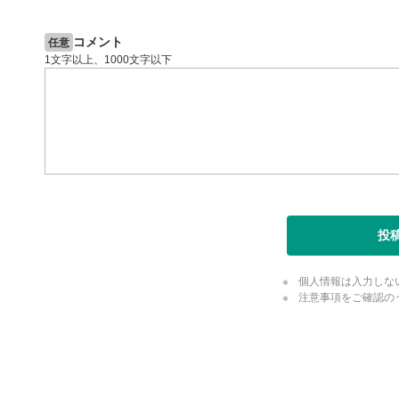
スマートフ
節ボタンを
コメント
任意
字幕設
8
1文字以上、1000文字以下
クリックす
ます。
字幕は自動
スマートフ
定(歯車マ
再生速
9
画質の選択
スマートフ
投
定(歯車マ
YouT
10
個人情報は入力しな
クリックする
注意事項をご確認の
ます。
全画面
11
評価・コメ
動画が全画
評価・コメント
ックすると