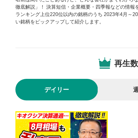
徹底解説」！ 決算短信・企業概要・四季報などの情報を
ランキング上位220位以内の銘柄のうち 2023年4月～
い銘柄をピックアップして紹介します。
動画プレイヤーの操
再生
動画再
1
動画再生エ
を再生また
デイリー
動画タ
2
動画タイト
するとYou
後で見
3
クリックする