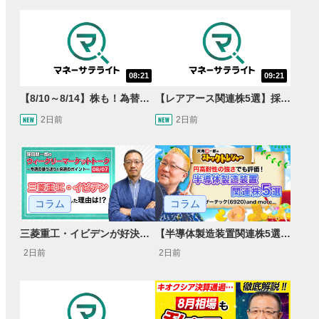
08:21
09:21
【8/10～8/14】株も！為替も！サクッと！来週のマーケット見通し＜Next View＞
【レアアース関連株5選】採泥開始！国産化を目指すレアアースで注目の銘柄は？＜たけぞうNEWS＞
2日前
2日前
コラム
コラム
【半導体製造装置関連株5選】～円高耐性の強さでも評価！～
三菱重工・イビデンが好決算で急騰した理由とは？｜株価反応と今後の見通し
2日前
2日前