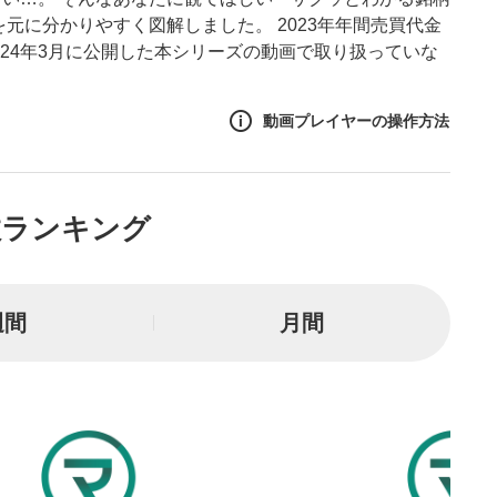
元に分かりやすく図解しました。 2023年年間売買代金
2024年3月に公開した本シリーズの動画で取り扱っていな
動画プレイヤーの操作方法
作方法
数ランキング
生エリア
リアをクリックすると、動画
は一時停止します。
週間
月間
イトル
ルが表示されます。クリック
Tubeサイトに移動します。
る
とYouTubeの「後で見る」