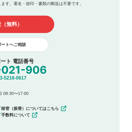
します。署名・捺印・書類の郵送は不要です。
んので、内容をご確認のうえ投稿してください。
他の著作権法上の全権利を当社に対して無償で利用することを承
設（無料）
著作者人格権を行使しないことに同意します。利用者が投稿した
、印刷物・WEBサイト・SNS等に掲載することがあります。
ポートへご相談
ート 電話番号
5216-0617
08:30〜17:00
移管（振替）についてはこちら
手数料について