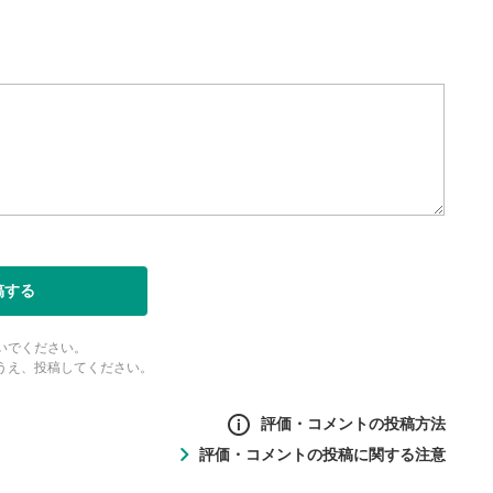
ォンで視聴の場合は端末の音量調
利用してください。
定
ると字幕を付けることができ
生成です。
ォンで視聴の場合は画面右下の設
ーク)より選択できます。
度/画質の設定
/再生速度の変更ができます。
ォンで視聴の場合は画面右下の設
稿する
ーク)より選択できます。
ubeリンク
いでください。
とYouTubeサイトに移動し
うえ、投稿してください。
評価・コメントの投稿方法
表示
評価・コメントの投稿に関する注意
ントの投稿方法
面で表示されます。再度クリ
の
投稿に関する注意
元のサイズに戻ります。