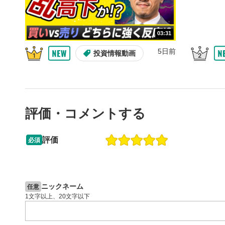
の再生リス
スマートフ
ア右上のメ
03:31
共有
4
5日前
投資情報動画
SNSやメー
することが
スマートフ
ア右上のメ
シーク
5
評価・コメントする
再生位置を
置をクリッ
評価
再生されま
必須
13:33
14:57
再生ボ
6
2ヶ月前
操作説明動画
6日前
投資情報動画
動画が再生
ニックネーム
任意
音量調
7
1文字以上、20文字以下
スライダー
ます。