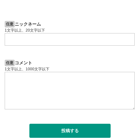
2ヶ月前
4日前
投資情報動画
ニックネーム
任意
1文字以上、20文字以下
コメント
任意
1文字以上、1000文字以下
投稿する