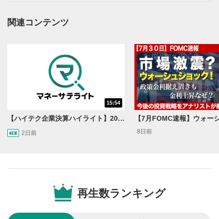
操作メニュー
2
動画再生エリアにマウスを乗せると表示されます。
関連コンテンツ
再生/一時停止
3
動画を再生または一時停止します。
10秒戻し/10秒送り
4
10秒、動画を巻き戻し/早送りします。
シークバー
15:54
5
再生位置を示しています。再生したい位置をクリック
【ハイテク企業決算ハイライト】2027年分のメモリに売切れ報道!?＜米国マーケットダイジェスト8/5号＞
するとその位置から動画が再生されます。
8日前
2日前
画質/再生速度の設定
6
画質の選択/再生速度の変更ができます。
音量調整
7
再生数ランキング
スライダーを上下すると音量が調整できます。
全画面表示
8