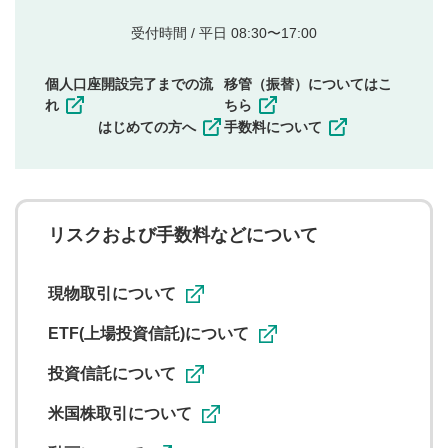
的とした投稿
他者の権利（商標、著作権、その他の知的財産
受付時間 / 平日 08:30〜17:00
権）を侵害するような投稿
同一内容の多重投稿
個人口座開設完了までの流
移管（振替）についてはこ
その他当社が不適切と判断した投稿
れ
ちら
一度投稿した評価およびコメントの変更・削除はできま
はじめての方へ
手数料について
せんので、内容をご確認のうえ投稿してください。
利用者は、利用者が投稿したコメントの著作権およびそ
の他の著作権法上の全権利を当社に対して無償で利用する
ことを承諾したものとします。また、利用者は、コメント
に関する著作者人格権を行使しないことに同意します。利
リスクおよび手数料などについて
用者が投稿したコメントは、当社サービスの広告・宣伝、
利用促進の目的で、印刷物・WEBサイト・SNS等に掲載す
ることがあります。
現物取引について
ETF(上場投資信託)について
投資信託について
米国株取引について