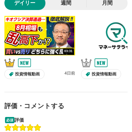
デイリー
週間
月間
動画が全画面で表示されます。再度クリックすると元
のサイズに戻ります。
03:31
4日前
投資情報動画
投資情報動画
評価・コメントする
13:33
14:57
評価
必須
操作説明動画
投資情報動画
操作説明動画