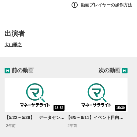
動画プレイヤーの操作方法
出演者
大山季之
前の動画
次の動画
13:52
15:30
動画再生エリア
1
【5/22～5/28】 データセンター急増 電力株に注目集まる !? 利下げへのラスト1マイルでリスクオン！?＜米国マーケットダイジェスト＞
【6/5～6/11】イベント目白押し!!雇用統計・FOMCなど景気鈍化局面で…外せない銘柄は!?＜米国マーケットダイジェスト＞
動画再生エリアをクリックすると、動画を再生または
2年前
2年前
一時停止します。