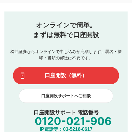
コメントの内容は、当社の公式な見解や意見ではありま
評価・コメントエリア
1
せん。当社は利用者より投稿された内容について一切の責
星を押下すると1～5段階で評価できます。
任を負いません。利用者ご自身の責任で閲覧および投稿を
オンラインで簡単。
行ってください。
投稿するボタン
2
当社は、利用者同士、もしくは利用者と第三者間のトラ
まずは無料で口座開設
星で評価をすると投稿できます。（お名前とコメント
ブルによって生じた損害に対して一切の責任を負いませ
の入力は任意です）（※コメントは承認制です）
ん。
評価およびコメントは当社にて審査のうえ、掲載となり
松井証券ならオンラインで申し込みが完結します。署名・捺
動画の評価
3
ます。掲載されるまでに日数がかかる場合や掲載されない
印・書類の郵送は不要です。
場合があります。また、審査結果および結果の理由につい
この動画の平均評価が表示されます。（最大評価は5.0
てはお答えできません。各動画コンテンツへの掲載をもっ
です）
口座開設（無料）
て結果のご連絡といたします。ご了承ください。
下記の項目に該当すると判断された投稿内容は、掲載を
見合わせる場合がございます。
口座開設サポートへご相談
本動画コンテンツとは無関係の内容の投稿
他者への誹謗中傷や差別的表現投稿
公序良俗に反する内容の投稿
口座開設サポート 電話番号
氏名、住所、電話番号など個人を特定できる情報の
投稿
他のサイトへの誘導や営利目的、広告・宣伝を目
IP電話等：03-5216-0617