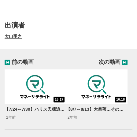
出演者
大山季之
前の動画
次の動画
15:17
16:18
動画再生エリア
1
【7/24～7/30】ハリス氏猛追！トランプラリー終了へ ハイテク決算が転機になるか？＜米国マーケットダイジェスト＞
【8/7～8/13】大暴落…その後 年後半の投資戦略「本命回帰」の条件 ヒントはMETA？＜米国マーケットダイジェスト＞
動画再生エリアをクリックすると、動画を再生または
2年前
2年前
一時停止します。
操作メニュー
2