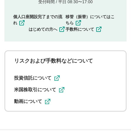
他者の権利（商標、著作権、その他の知的財産
受付時間 / 平日 08:30〜17:00
権）を侵害するような投稿
同一内容の多重投稿
個人口座開設完了までの流
移管（振替）についてはこ
その他当社が不適切と判断した投稿
れ
ちら
一度投稿した評価およびコメントの変更・削除はできま
はじめての方へ
手数料について
せんので、内容をご確認のうえ投稿してください。
利用者は、利用者が投稿したコメントの著作権およびそ
の他の著作権法上の全権利を当社に対して無償で利用する
ことを承諾したものとします。また、利用者は、コメント
に関する著作者人格権を行使しないことに同意します。利
リスクおよび手数料などについて
用者が投稿したコメントは、当社サービスの広告・宣伝、
利用促進の目的で、印刷物・WEBサイト・SNS等に掲載す
ることがあります。
投資信託について
米国株取引について
動画について