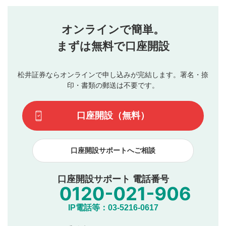
評価・コメントエリア
1
せん。当社は利用者より投稿された内容について一切の責
星を押下すると1～5段階で評価できます。
任を負いません。利用者ご自身の責任で閲覧および投稿を
オンラインで簡単。
行ってください。
投稿するボタン
2
当社は、利用者同士、もしくは利用者と第三者間のトラ
まずは無料で口座開設
星で評価をすると投稿できます。（お名前とコメント
ブルによって生じた損害に対して一切の責任を負いませ
の入力は任意です）（※コメントは承認制です）
ん。
評価およびコメントは当社にて審査のうえ、掲載となり
松井証券ならオンラインで申し込みが完結します。署名・捺
動画の評価
3
ます。掲載されるまでに日数がかかる場合や掲載されない
印・書類の郵送は不要です。
場合があります。また、審査結果および結果の理由につい
この動画の平均評価が表示されます。（最大評価は5.0
てはお答えできません。各動画コンテンツへの掲載をもっ
です）
口座開設（無料）
て結果のご連絡といたします。ご了承ください。
下記の項目に該当すると判断された投稿内容は、掲載を
見合わせる場合がございます。
口座開設サポートへご相談
本動画コンテンツとは無関係の内容の投稿
他者への誹謗中傷や差別的表現投稿
公序良俗に反する内容の投稿
口座開設サポート 電話番号
氏名、住所、電話番号など個人を特定できる情報の
投稿
他のサイトへの誘導や営利目的、広告・宣伝を目
IP電話等：03-5216-0617
的とした投稿