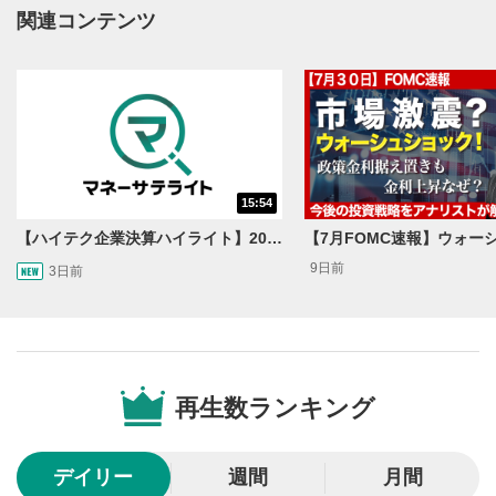
動画再生エリアにマウスを乗せると表示されます。
関連コンテンツ
再生/一時停止
3
動画を再生または一時停止します。
10秒戻し/10秒送り
4
10秒、動画を巻き戻し/早送りします。
シークバー
15:54
5
再生位置を示しています。再生したい位置をクリック
【ハイテク企業決算ハイライト】2027年分のメモリに売切れ報道!?＜米国マーケットダイジェスト8/5号＞
するとその位置から動画が再生されます。
9日前
3日前
画質/再生速度の設定
6
画質の選択/再生速度の変更ができます。
音量調整
7
再生数ランキング
スライダーを上下すると音量が調整できます。
全画面表示
8
デイリー
週間
月間
動画が全画面で表示されます。再度クリックすると元