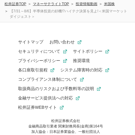
松井証券TOP
マネーサテライトTOP
投資情報動画
米国株
【7/31～8/6】半導体投資の好機!?ハイテク決算を見よ!＜米国マーケット
ダイジェスト＞
サイトマップ
お問い合わせ
セキュリティについて
サイトポリシー
プライバシーポリシー
推奨環境
各口座取引規程
システム障害時の対応
コンプライアンス体制について
取扱商品のリスクおよび手数料等の説明
金融サービス提供法への対応
松井証券WEBサイト
松井証券株式会社
金融商品取引業者 関東財務局長(金商)第164号
お気に入り機能は松井証券の会員限定の機能です。
加入協会：日本証券業協会、一般社団法人
お気に入り登録いただくと、後からいつでもお気に入りのコンテ