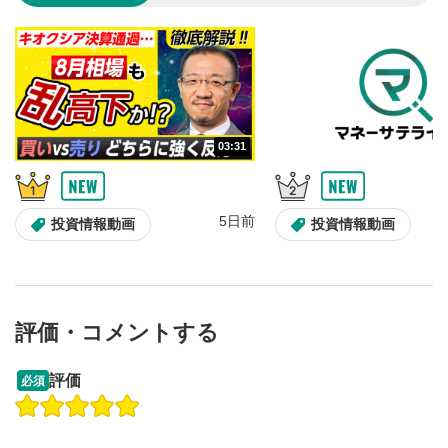
のサイズに戻ります。
03:31
5日前
投資情報動画
投資情報動画
評価・コメントする
13:33
14:57
評価
必須
操作説明動画
投資情報動画
操作説明動画
2ヶ月前