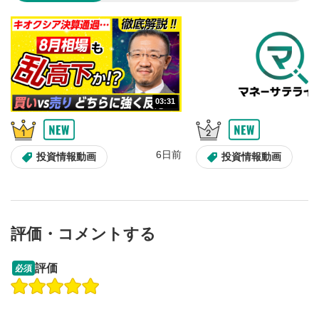
のサイズに戻ります。
03:31
6日前
投資情報動画
投資情報動画
評価・コメントする
13:33
14:57
評価
必須
操作説明動画
投資情報動画
操作説明動画
2ヶ月前
6日前
投資情報動画