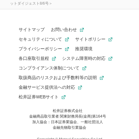
ットダイジェスト8/6号＞
サイトマップ
お問い合わせ
セキュリティについて
サイトポリシー
プライバシーポリシー
推奨環境
各口座取引規程
システム障害時の対応
コンプライアンス体制について
取扱商品のリスクおよび手数料等の説明
金融サービス提供法への対応
松井証券WEBサイト
松井証券株式会社
金融商品取引業者 関東財務局長(金商)第164号
お気に入り機能は松井証券の会員限定の機能です。
加入協会：日本証券業協会、一般社団法人
お気に入り登録いただくと、後からいつでもお気に入りのコンテ
金融先物取引業協会
ンツを一覧でご確認いただけます。
ご利用いただくには口座開設が必要です。