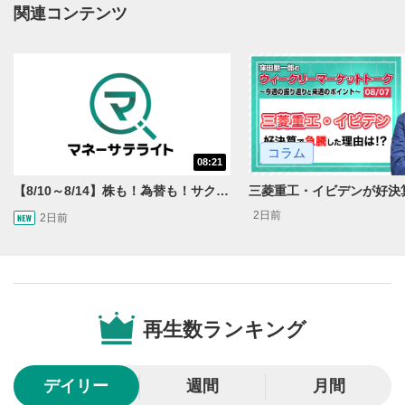
動画再生エリアにマウスを乗せると表示されます。
関連コンテンツ
再生/一時停止
3
動画を再生または一時停止します。
10秒戻し/10秒送り
4
10秒、動画を巻き戻し/早送りします。
コラム
シークバー
08:21
5
再生位置を示しています。再生したい位置をクリック
【8/10～8/14】株も！為替も！サクッと！来週のマーケット見通し＜Next View＞
するとその位置から動画が再生されます。
2日前
2日前
画質/再生速度の設定
6
画質の選択/再生速度の変更ができます。
音量調整
7
再生数ランキング
スライダーを上下すると音量が調整できます。
全画面表示
8
デイリー
週間
月間
動画が全画面で表示されます。再度クリックすると元