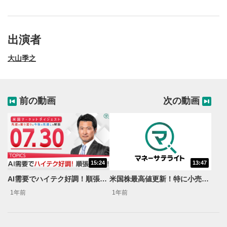
出演者
大山季之
前の動画
次の動画
15:24
13:47
動画再生エリア
1
AI需要でハイテク好調！順張り継続！＜米国マーケットダイジェスト7/30号＞
米国株最高値更新！特に小売り株絶好調！＜米国マーケットダイジェスト8/13号＞
動画再生エリアをクリックすると、動画を再生または
1年前
1年前
一時停止します。
操作メニュー
2