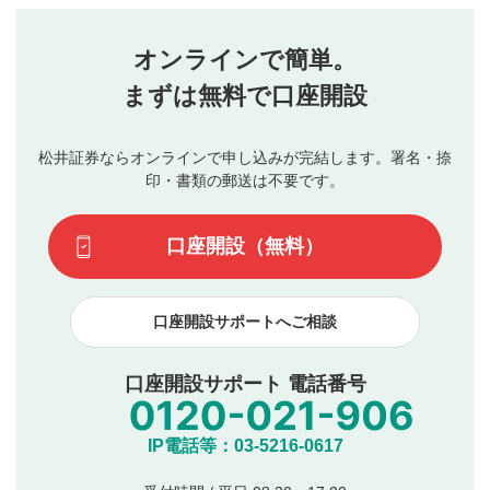
せん。当社は利用者より投稿された内容について一切の責
星を押下すると1～5段階で評価できます。
任を負いません。利用者ご自身の責任で閲覧および投稿を
オンラインで簡単。
行ってください。
投稿するボタン
2
当社は、利用者同士、もしくは利用者と第三者間のトラ
まずは無料で口座開設
星で評価をすると投稿できます。（お名前とコメント
ブルによって生じた損害に対して一切の責任を負いませ
の入力は任意です）（※コメントは承認制です）
ん。
評価およびコメントは当社にて審査のうえ、掲載となり
松井証券ならオンラインで申し込みが完結します。署名・捺
動画の評価
3
ます。掲載されるまでに日数がかかる場合や掲載されない
印・書類の郵送は不要です。
場合があります。また、審査結果および結果の理由につい
この動画の平均評価が表示されます。（最大評価は5.0
てはお答えできません。各動画コンテンツへの掲載をもっ
です）
口座開設（無料）
て結果のご連絡といたします。ご了承ください。
下記の項目に該当すると判断された投稿内容は、掲載を
見合わせる場合がございます。
口座開設サポートへご相談
本動画コンテンツとは無関係の内容の投稿
他者への誹謗中傷や差別的表現投稿
公序良俗に反する内容の投稿
口座開設サポート 電話番号
氏名、住所、電話番号など個人を特定できる情報の
投稿
他のサイトへの誘導や営利目的、広告・宣伝を目
IP電話等：03-5216-0617
的とした投稿
他者の権利（商標、著作権、その他の知的財産