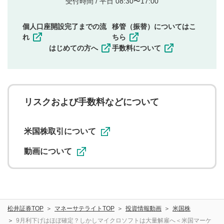
受付時間 / 平日 08:30〜17:00
権）を侵害するような投稿
同一内容の多重投稿
個人口座開設完了までの流
移管（振替）についてはこ
その他当社が不適切と判断した投稿
れ
ちら
一度投稿した評価およびコメントの変更・削除はできま
はじめての方へ
手数料について
せんので、内容をご確認のうえ投稿してください。
利用者は、利用者が投稿したコメントの著作権およびそ
の他の著作権法上の全権利を当社に対して無償で利用する
ことを承諾したものとします。また、利用者は、コメント
に関する著作者人格権を行使しないことに同意します。利
リスクおよび手数料などについて
用者が投稿したコメントは、当社サービスの広告・宣伝、
利用促進の目的で、印刷物・WEBサイト・SNS等に掲載す
ることがあります。
米国株取引について
動画について
松井証券TOP
マネーサテライトTOP
投資情報動画
米国株
9月利下げはほぼ確定？しかしマイクロソフトは大量解雇へ＜米国マーケ