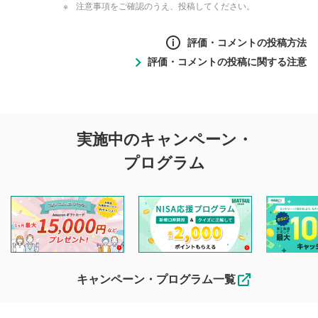
注意事項をご確認のうえ、投稿してください。
評価・コメントの投稿方法
評価・コメントの投稿に関する注意
評価・コメントの
実施中のキャンペーン・
投稿に関する注意
プログラム
マネーサテライトでは利用者同士の情報交換・情報収集など
を目的として、各動画コンテンツに、評価およびコメントの
投稿ができます。利用者は以下の注意事項をご理解のうえ、
閲覧および投稿を行うものとしてください。
他の利用者が動画を視聴される際の参考になるコメントをお
待ちしております。
なお、投稿をもって、本注意事項に同意されたものとみなし
キャンペーン・プログラム一覧
ます。
コメントの内容は、当社の公式な見解や意見ではありま
評価・コメントエリア
1