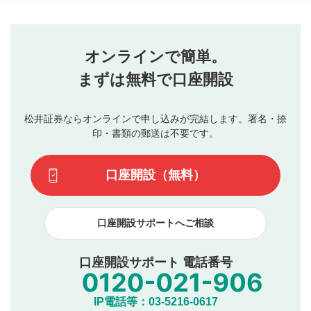
コメントの内容は、当社の公式な見解や意見ではありま
評価・コメントエリア
1
せん。当社は利用者より投稿された内容について一切の責
星を押下すると1～5段階で評価できます。
任を負いません。利用者ご自身の責任で閲覧および投稿を
オンラインで簡単。
行ってください。
投稿するボタン
2
当社は、利用者同士、もしくは利用者と第三者間のトラ
まずは無料で口座開設
星で評価をすると投稿できます。（お名前とコメント
ブルによって生じた損害に対して一切の責任を負いませ
の入力は任意です）（※コメントは承認制です）
ん。
評価およびコメントは当社にて審査のうえ、掲載となり
松井証券ならオンラインで申し込みが完結します。署名・捺
動画の評価
3
ます。掲載されるまでに日数がかかる場合や掲載されない
印・書類の郵送は不要です。
場合があります。また、審査結果および結果の理由につい
この動画の平均評価が表示されます。（最大評価は5.0
てはお答えできません。各動画コンテンツへの掲載をもっ
です）
口座開設（無料）
て結果のご連絡といたします。ご了承ください。
下記の項目に該当すると判断された投稿内容は、掲載を
見合わせる場合がございます。
口座開設サポートへご相談
本動画コンテンツとは無関係の内容の投稿
他者への誹謗中傷や差別的表現投稿
公序良俗に反する内容の投稿
口座開設サポート 電話番号
氏名、住所、電話番号など個人を特定できる情報の
投稿
他のサイトへの誘導や営利目的、広告・宣伝を目
IP電話等：03-5216-0617