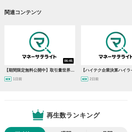
操作メニュー
2
動画再生エリアにマウスを乗せると表示されます。
関連コンテンツ
再生/一時停止
3
動画を再生または一時停止します。
10秒戻し/10秒送り
4
10秒、動画を巻き戻し/早送りします。
シークバー
06:45
5
再生位置を示しています。再生したい位置をクリック
【期間限定無料公開中】取引量世界一の通貨ペアに優位性あり!?ドル/円&ユーロドルのテクニカルを検証！【JINのマンスリーFX戦略】
するとその位置から動画が再生されます。
1日前
2日前
画質/再生速度の設定
6
画質の選択/再生速度の変更ができます。
音量調整
7
再生数ランキング
スライダーを上下すると音量が調整できます。
全画面表示
8