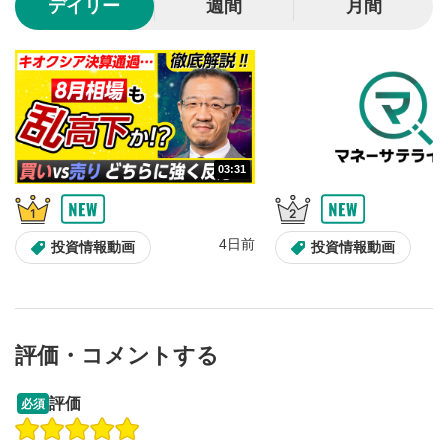
デイリー
週間
月間
動画が全画面で表示されます。再度クリックすると元
のサイズに戻ります。
03:31
4日前
投資情報動画
投資情報動画
評価・コメントする
13:33
14:57
評価
必須
操作説明動画
投資情報動画
操作説明動画