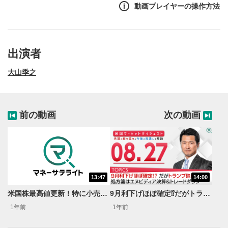
動画プレイヤーの操作方法
出演者
大山季之
前の動画
次の動画
13:47
14:00
動画再生エリア
1
米国株最高値更新！特に小売り株絶好調！＜米国マーケットダイジェスト8/13号＞
9月利下げほぼ確定⁉だがトランプ砲に注意 処方箋はエヌビディア決算&トレードダウン＜米国マーケットダイジェスト8/27号＞
動画再生エリアをクリックすると、動画を再生または
1年前
1年前
一時停止します。