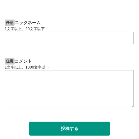
2ヶ月前
4日前
投資情報動画
ニックネーム
任意
1文字以上、20文字以下
コメント
任意
1文字以上、1000文字以下
投稿する