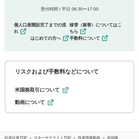
的とした投稿
他者の権利（商標、著作権、その他の知的財産
受付時間 / 平日 08:30〜17:00
権）を侵害するような投稿
同一内容の多重投稿
個人口座開設完了までの流
移管（振替）についてはこ
その他当社が不適切と判断した投稿
れ
ちら
一度投稿した評価およびコメントの変更・削除はできま
はじめての方へ
手数料について
せんので、内容をご確認のうえ投稿してください。
利用者は、利用者が投稿したコメントの著作権およびそ
の他の著作権法上の全権利を当社に対して無償で利用する
ことを承諾したものとします。また、利用者は、コメント
に関する著作者人格権を行使しないことに同意します。利
リスクおよび手数料などについて
用者が投稿したコメントは、当社サービスの広告・宣伝、
利用促進の目的で、印刷物・WEBサイト・SNS等に掲載す
ることがあります。
米国株取引について
動画について
松井証券TOP
マネーサテライトTOP
投資情報動画
米国株