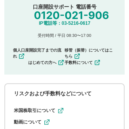
公序良俗に反する内容の投稿
口座開設サポート 電話番号
氏名、住所、電話番号など個人を特定できる情報の
投稿
他のサイトへの誘導や営利目的、広告・宣伝を目
IP電話等：03-5216-0617
的とした投稿
他者の権利（商標、著作権、その他の知的財産
受付時間 / 平日 08:30〜17:00
権）を侵害するような投稿
同一内容の多重投稿
個人口座開設完了までの流
移管（振替）についてはこ
その他当社が不適切と判断した投稿
れ
ちら
一度投稿した評価およびコメントの変更・削除はできま
はじめての方へ
手数料について
せんので、内容をご確認のうえ投稿してください。
利用者は、利用者が投稿したコメントの著作権およびそ
の他の著作権法上の全権利を当社に対して無償で利用する
ことを承諾したものとします。また、利用者は、コメント
に関する著作者人格権を行使しないことに同意します。利
リスクおよび手数料などについて
用者が投稿したコメントは、当社サービスの広告・宣伝、
利用促進の目的で、印刷物・WEBサイト・SNS等に掲載す
ることがあります。
米国株取引について
動画について