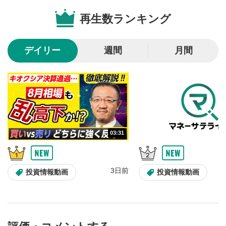
のサイズに戻ります。
再生数ランキング
デイリー
週間
月間
03:31
3日前
投資情報動画
投資情報動画