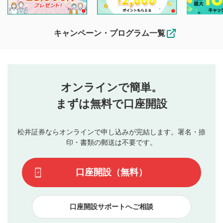
他の利用者が動画を視聴される際の参考になるコメントをお
待ちしております。
なお、投稿をもって、本注意事項に同意されたものとみなし
キャンペーン・プログラム一覧
ます。
コメントの内容は、当社の公式な見解や意見ではありま
評価・コメントエリア
1
せん。当社は利用者より投稿された内容について一切の責
星を押下すると1～5段階で評価できます。
任を負いません。利用者ご自身の責任で閲覧および投稿を
オンラインで簡単。
行ってください。
投稿するボタン
2
当社は、利用者同士、もしくは利用者と第三者間のトラ
まずは無料で口座開設
星で評価をすると投稿できます。（お名前とコメント
ブルによって生じた損害に対して一切の責任を負いませ
の入力は任意です）（※コメントは承認制です）
ん。
評価およびコメントは当社にて審査のうえ、掲載となり
松井証券ならオンラインで申し込みが完結します。署名・捺
動画の評価
3
ます。掲載されるまでに日数がかかる場合や掲載されない
印・書類の郵送は不要です。
場合があります。また、審査結果および結果の理由につい
この動画の平均評価が表示されます。（最大評価は5.0
てはお答えできません。各動画コンテンツへの掲載をもっ
です）
口座開設（無料）
て結果のご連絡といたします。ご了承ください。
下記の項目に該当すると判断された投稿内容は、掲載を
見合わせる場合がございます。
口座開設サポートへご相談
本動画コンテンツとは無関係の内容の投稿
他者への誹謗中傷や差別的表現投稿