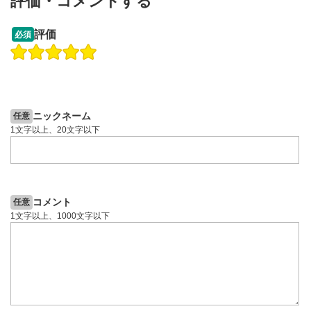
評価・コメントする
09:12
14:57
評価
必須
操作説明動画
操作説明動画
2ヶ月前
6日前
投資情報動画
投資情報動画
ニックネーム
任意
1文字以上、20文字以下
コメント
任意
1文字以上、1000文字以下