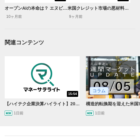
動画再生エリアにマウスを乗せると表示されます。
オープンAIの本命は？ エヌビディア VS AMD＜米国マーケットダイジェスト10/8号＞
米国クレジット市場の悪材料発覚で株価急落!? “害虫退治”で米国景気は好調持続へ＜米国マーケットダイジェスト10/22号＞
再生/一時停止
3
10ヶ月前
9ヶ月前
動画を再生または一時停止します。
10秒戻し/10秒送り
4
関連コンテンツ
10秒、動画を巻き戻し/早送りします。
シークバー
5
再生位置を示しています。再生したい位置をクリック
するとその位置から動画が再生されます。
画質/再生速度の設定
6
コラム
画質の選択/再生速度の変更ができます。
15:54
【ハイテク企業決算ハイライト】2027年分のメモリに売切れ報道!?＜米国マーケットダイジェスト8/5号＞
音量調整
7
1日前
1日前
スライダーを上下すると音量が調整できます。
全画面表示
8
動画が全画面で表示されます。再度クリックすると元