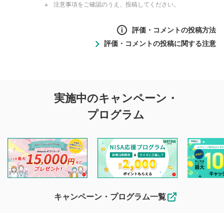
注意事項をご確認のうえ、投稿してください。
評価・コメントの投稿方法
評価・コメントの投稿に関する注意
評価・コメントの
実施中のキャンペーン・
投稿に関する注意
プログラム
マネーサテライトでは利用者同士の情報交換・情報収集など
を目的として、各動画コンテンツに、評価およびコメントの
投稿ができます。利用者は以下の注意事項をご理解のうえ、
閲覧および投稿を行うものとしてください。
他の利用者が動画を視聴される際の参考になるコメントをお
待ちしております。
なお、投稿をもって、本注意事項に同意されたものとみなし
キャンペーン・プログラム一覧
ます。
コメントの内容は、当社の公式な見解や意見ではありま
評価・コメントエリア
1