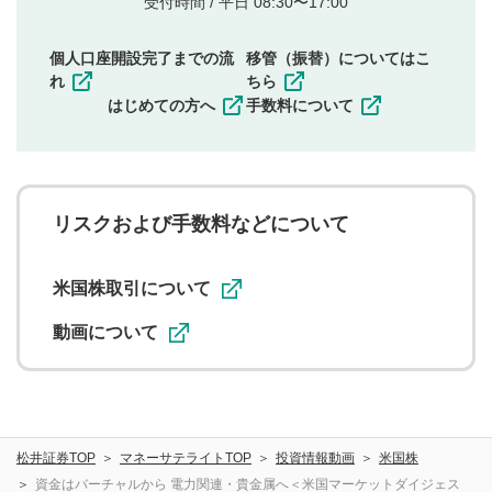
受付時間 / 平日 08:30〜17:00
権）を侵害するような投稿
同一内容の多重投稿
個人口座開設完了までの流
移管（振替）についてはこ
その他当社が不適切と判断した投稿
れ
ちら
一度投稿した評価およびコメントの変更・削除はできま
はじめての方へ
手数料について
せんので、内容をご確認のうえ投稿してください。
利用者は、利用者が投稿したコメントの著作権およびそ
の他の著作権法上の全権利を当社に対して無償で利用する
ことを承諾したものとします。また、利用者は、コメント
に関する著作者人格権を行使しないことに同意します。利
リスクおよび手数料などについて
用者が投稿したコメントは、当社サービスの広告・宣伝、
利用促進の目的で、印刷物・WEBサイト・SNS等に掲載す
ることがあります。
米国株取引について
動画について
松井証券TOP
マネーサテライトTOP
投資情報動画
米国株
資金はバーチャルから 電力関連・貴金属へ＜米国マーケットダイジェス