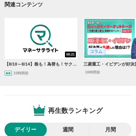
動画再生エリアにマウスを乗せると表示されます。
関連コンテンツ
再生/一時停止
3
動画を再生または一時停止します。
10秒戻し/10秒送り
4
10秒、動画を巻き戻し/早送りします。
コラム
シークバー
08:21
5
再生位置を示しています。再生したい位置をクリック
【8/10～8/14】株も！為替も！サクッと！来週のマーケット見通し＜Next View＞
するとその位置から動画が再生されます。
16時間前
16時間前
画質/再生速度の設定
6
画質の選択/再生速度の変更ができます。
音量調整
7
再生数ランキング
スライダーを上下すると音量が調整できます。
全画面表示
8
デイリー
週間
月間
動画が全画面で表示されます。再度クリックすると元