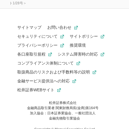
ト1/28号＞
サイトマップ
お問い合わせ
セキュリティについて
サイトポリシー
プライバシーポリシー
推奨環境
各口座取引規程
システム障害時の対応
コンプライアンス体制について
取扱商品のリスクおよび手数料等の説明
金融サービス提供法への対応
松井証券WEBサイト
松井証券株式会社
金融商品取引業者 関東財務局長(金商)第164号
お気に入り機能は松井証券の会員限定の機能です。
加入協会：日本証券業協会、一般社団法人
お気に入り登録いただくと、後からいつでもお気に入りのコンテ
金融先物取引業協会
ンツを一覧でご確認いただけます。
ご利用いただくには口座開設が必要です。