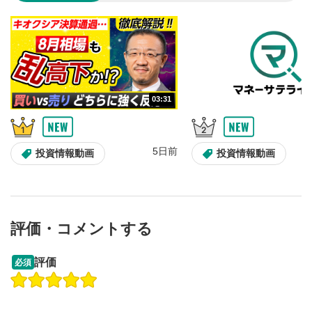
のサイズに戻ります。
03:31
5日前
投資情報動画
投資情報動画
評価・コメントする
13:33
14:57
評価
必須
操作説明動画
投資情報動画
操作説明動画
2ヶ月前
5日前
投資情報動画