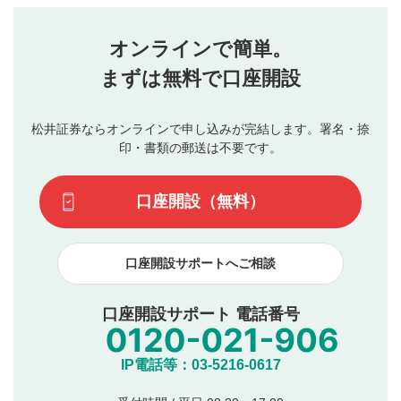
せん。当社は利用者より投稿された内容について一切の責
星を押下すると1～5段階で評価できます。
任を負いません。利用者ご自身の責任で閲覧および投稿を
オンラインで簡単。
行ってください。
投稿するボタン
2
当社は、利用者同士、もしくは利用者と第三者間のトラ
まずは無料で口座開設
星で評価をすると投稿できます。（お名前とコメント
ブルによって生じた損害に対して一切の責任を負いませ
の入力は任意です）（※コメントは承認制です）
ん。
評価およびコメントは当社にて審査のうえ、掲載となり
松井証券ならオンラインで申し込みが完結します。署名・捺
動画の評価
3
ます。掲載されるまでに日数がかかる場合や掲載されない
印・書類の郵送は不要です。
場合があります。また、審査結果および結果の理由につい
この動画の平均評価が表示されます。（最大評価は5.0
てはお答えできません。各動画コンテンツへの掲載をもっ
です）
口座開設（無料）
て結果のご連絡といたします。ご了承ください。
下記の項目に該当すると判断された投稿内容は、掲載を
見合わせる場合がございます。
口座開設サポートへご相談
本動画コンテンツとは無関係の内容の投稿
他者への誹謗中傷や差別的表現投稿
公序良俗に反する内容の投稿
口座開設サポート 電話番号
氏名、住所、電話番号など個人を特定できる情報の
投稿
他のサイトへの誘導や営利目的、広告・宣伝を目
IP電話等：03-5216-0617
的とした投稿
他者の権利（商標、著作権、その他の知的財産