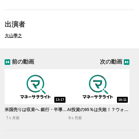
出演者
大山季之
前の動画
次の動画
13:17
16:11
動画再生エリア
1
米国売りは収束へ 銀行・半導体 買いの理由は？＜米国マーケットダイジェスト1/21号＞
AI投資の95％は失敗！？ウォーシュ相場開演の影響は？＜米国マーケットダイジェスト2/4号＞
動画再生エリアをクリックすると、動画を再生または
7ヶ月前
6ヶ月前
一時停止します。
操作メニュー
2