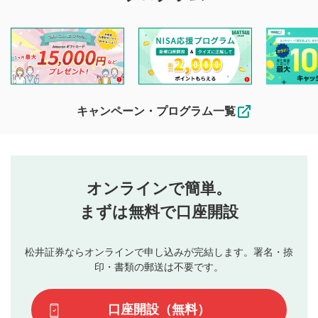
マネーサテライトでは利用者同士の情報交換・情報収集など
を目的として、各動画コンテンツに、評価およびコメントの
投稿ができます。利用者は以下の注意事項をご理解のうえ、
閲覧および投稿を行うものとしてください。
他の利用者が動画を視聴される際の参考になるコメントをお
待ちしております。
なお、投稿をもって、本注意事項に同意されたものとみなし
キャンペーン・プログラム一覧
ます。
コメントの内容は、当社の公式な見解や意見ではありま
評価・コメントエリア
1
せん。当社は利用者より投稿された内容について一切の責
星を押下すると1～5段階で評価できます。
任を負いません。利用者ご自身の責任で閲覧および投稿を
オンラインで簡単。
行ってください。
投稿するボタン
2
当社は、利用者同士、もしくは利用者と第三者間のトラ
まずは無料で口座開設
星で評価をすると投稿できます。（お名前とコメント
ブルによって生じた損害に対して一切の責任を負いませ
の入力は任意です）（※コメントは承認制です）
ん。
評価およびコメントは当社にて審査のうえ、掲載となり
松井証券ならオンラインで申し込みが完結します。署名・捺
動画の評価
3
ます。掲載されるまでに日数がかかる場合や掲載されない
印・書類の郵送は不要です。
場合があります。また、審査結果および結果の理由につい
この動画の平均評価が表示されます。（最大評価は5.0
てはお答えできません。各動画コンテンツへの掲載をもっ
です）
口座開設（無料）
て結果のご連絡といたします。ご了承ください。