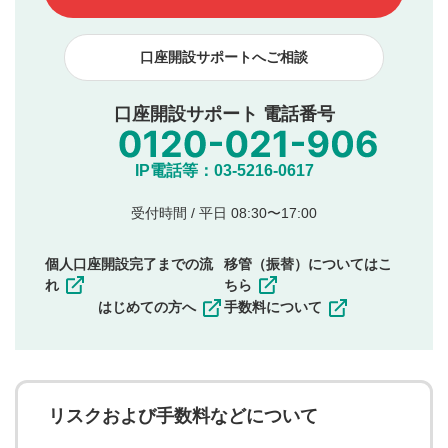
下記の項目に該当すると判断された投稿内容は、掲載を
見合わせる場合がございます。
口座開設サポートへご相談
本動画コンテンツとは無関係の内容の投稿
他者への誹謗中傷や差別的表現投稿
公序良俗に反する内容の投稿
口座開設サポート 電話番号
氏名、住所、電話番号など個人を特定できる情報の
投稿
他のサイトへの誘導や営利目的、広告・宣伝を目
IP電話等：03-5216-0617
的とした投稿
他者の権利（商標、著作権、その他の知的財産
受付時間 / 平日 08:30〜17:00
権）を侵害するような投稿
同一内容の多重投稿
個人口座開設完了までの流
移管（振替）についてはこ
その他当社が不適切と判断した投稿
れ
ちら
一度投稿した評価およびコメントの変更・削除はできま
はじめての方へ
手数料について
せんので、内容をご確認のうえ投稿してください。
利用者は、利用者が投稿したコメントの著作権およびそ
の他の著作権法上の全権利を当社に対して無償で利用する
ことを承諾したものとします。また、利用者は、コメント
に関する著作者人格権を行使しないことに同意します。利
リスクおよび手数料などについて
用者が投稿したコメントは、当社サービスの広告・宣伝、