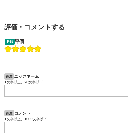
評価・コメントする
13:33
14:57
評価
必須
操作説明動画
投資情報動画
操作説明動画
2ヶ月前
4日前
投資情報動画
ニックネーム
任意
1文字以上、20文字以下
コメント
任意
1文字以上、1000文字以下