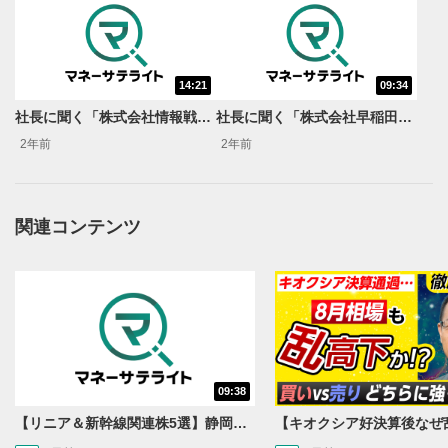
14:21
09:34
社長に聞く「株式会社情報戦略テクノロジー」
社長に聞く「株式会社早稲田学習研究会」
2年前
2年前
関連コンテンツ
動画再生エリア
1
動画再生エリアをクリックすると、動画を再生または
一時停止します。
操作メニュー
2
動画再生エリアにマウスを乗せると表示されます。
再生/一時停止
3
09:38
動画を再生または一時停止します。
【リニア＆新幹線関連株5選】静岡県知事の承認でリニア路線工事進展！北陸新幹線も「小浜・京都ルート」再決定！関連する注目の銘柄は？＜たけぞうNEWS＞