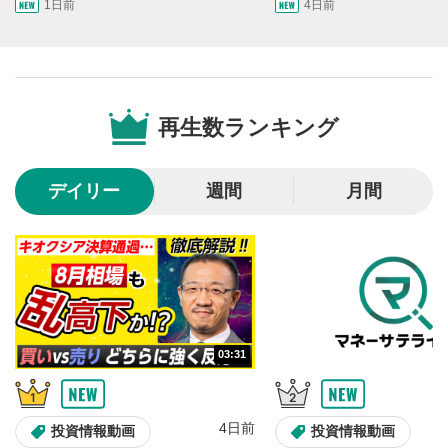
10秒戻し/10秒送り
4
1日前
4日前
10秒、動画を巻き戻し/早送りします。
シークバー
5
再生位置を示しています。再生したい位置をクリック
するとその位置から動画が再生されます。
再生数ランキング
画質/再生速度の設定
6
画質の選択/再生速度の変更ができます。
デイリー
週間
月間
音量調整
7
スライダーを上下すると音量が調整できます。
全画面表示
8
動画が全画面で表示されます。再度クリックすると元
のサイズに戻ります。
03:31
4日前
投資情報動画
投資情報動画