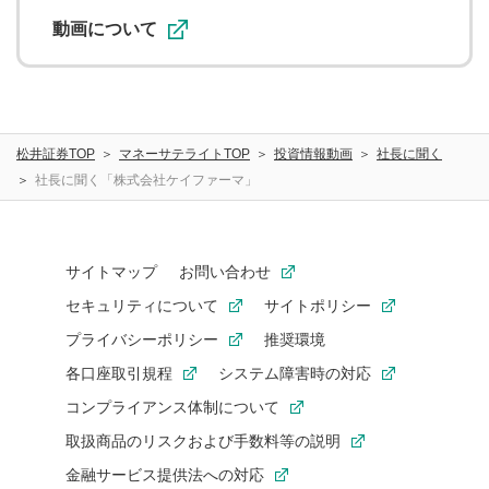
利用促進の目的で、印刷物・WEBサイト・SNS等に掲載す
ることがあります。
動画について
松井証券TOP
マネーサテライトTOP
投資情報動画
社長に聞く
社長に聞く「株式会社ケイファーマ」
サイトマップ
お問い合わせ
セキュリティについて
サイトポリシー
プライバシーポリシー
推奨環境
各口座取引規程
システム障害時の対応
コンプライアンス体制について
取扱商品のリスクおよび手数料等の説明
金融サービス提供法への対応