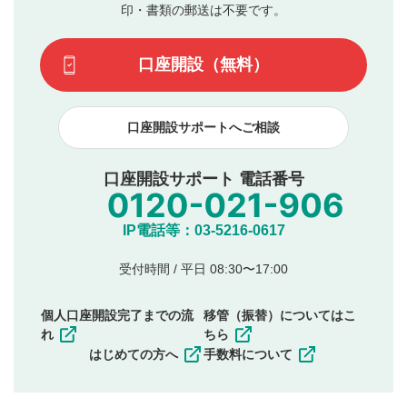
動画の評価
3
ます。掲載されるまでに日数がかかる場合や掲載されない
印・書類の郵送は不要です。
場合があります。また、審査結果および結果の理由につい
この動画の平均評価が表示されます。（最大評価は5.0
てはお答えできません。各動画コンテンツへの掲載をもっ
です）
口座開設（無料）
て結果のご連絡といたします。ご了承ください。
下記の項目に該当すると判断された投稿内容は、掲載を
見合わせる場合がございます。
口座開設サポートへご相談
本動画コンテンツとは無関係の内容の投稿
他者への誹謗中傷や差別的表現投稿
公序良俗に反する内容の投稿
口座開設サポート 電話番号
氏名、住所、電話番号など個人を特定できる情報の
投稿
他のサイトへの誘導や営利目的、広告・宣伝を目
IP電話等：03-5216-0617
的とした投稿
他者の権利（商標、著作権、その他の知的財産
受付時間 / 平日 08:30〜17:00
権）を侵害するような投稿
同一内容の多重投稿
個人口座開設完了までの流
移管（振替）についてはこ
その他当社が不適切と判断した投稿
れ
ちら
一度投稿した評価およびコメントの変更・削除はできま
はじめての方へ
手数料について
せんので、内容をご確認のうえ投稿してください。
利用者は、利用者が投稿したコメントの著作権およびそ