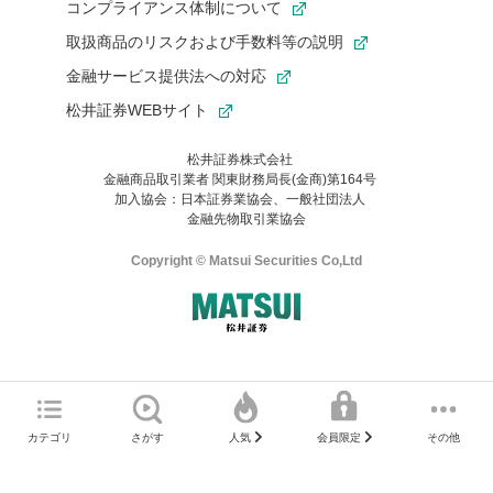
コンプライアンス体制について
取扱商品のリスクおよび手数料等の説明
金融サービス提供法への対応
松井証券WEBサイト
松井証券株式会社
金融商品取引業者 関東財務局長(金商)第164号
お気に入り機能は松井証券の会員限定の機能です。
加入協会：日本証券業協会、一般社団法人
お気に入り登録いただくと、後からいつでもお気に入りのコンテ
金融先物取引業協会
ンツを一覧でご確認いただけます。
ご利用いただくには口座開設が必要です。
Copyright © Matsui Securities Co,Ltd
すでに松井証券の口座をお持ちでお気に入り登録ができない場合
はご利用の端末で一度ログインしてください。
口座開設(無料)
ご利用の環境(Internet Explorer)は、本サイトの
推奨環境外
のた
マネーサテライトのWEBサイトへようこそ
め、
一部の機能が正常に動作しない可能性があります。
ログイン
直前にご覧いただいていたWEBサイトは、当社が作成したもので
カテゴリ
さがす
その他
人気
会員限定
Microsoft Edge
などをご利用ください。
はありません。
そこに掲載されている感想や評価はあくまでもWEBサイトの作成
口座開設サポート 電話番号