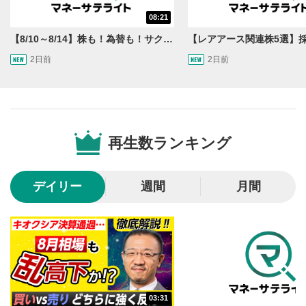
シークバー
08:21
5
再生位置を示しています。再生したい位置をクリック
【8/10～8/14】株も！為替も！サクッと！来週のマーケット見通し＜Next View＞
するとその位置から動画が再生されます。
2日前
2日前
画質/再生速度の設定
6
画質の選択/再生速度の変更ができます。
音量調整
7
再生数ランキング
スライダーを上下すると音量が調整できます。
全画面表示
8
デイリー
週間
月間
動画が全画面で表示されます。再度クリックすると元
のサイズに戻ります。
03:31