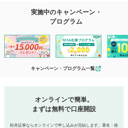
評価・コメントの
実施中のキャンペーン・
投稿に関する注意
プログラム
マネーサテライトでは利用者同士の情報交換・情報収集など
を目的として、各動画コンテンツに、評価およびコメントの
投稿ができます。利用者は以下の注意事項をご理解のうえ、
閲覧および投稿を行うものとしてください。
他の利用者が動画を視聴される際の参考になるコメントをお
待ちしております。
なお、投稿をもって、本注意事項に同意されたものとみなし
キャンペーン・プログラム一覧
ます。
コメントの内容は、当社の公式な見解や意見ではありま
評価・コメントエリア
1
せん。当社は利用者より投稿された内容について一切の責
星を押下すると1～5段階で評価できます。
任を負いません。利用者ご自身の責任で閲覧および投稿を
オンラインで簡単。
行ってください。
投稿するボタン
2
当社は、利用者同士、もしくは利用者と第三者間のトラ
まずは無料で口座開設
星で評価をすると投稿できます。（お名前とコメント
ブルによって生じた損害に対して一切の責任を負いませ
の入力は任意です）（※コメントは承認制です）
ん。
評価およびコメントは当社にて審査のうえ、掲載となり
松井証券ならオンラインで申し込みが完結します。署名・捺