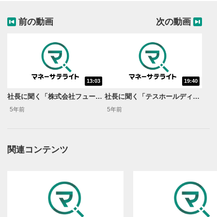
前の動画
次の動画
13:03
19:40
動画再生エリア
1
社長に聞く「株式会社フューチャーリンクネットワーク」
社長に聞く「テスホールディングス株式会社」
動画再生エリアをクリックすると、動画を再生または
5年前
5年前
一時停止します。
操作メニュー
2
動画再生エリアにマウスを乗せると表示されます。
関連コンテンツ
再生/一時停止
3
動画を再生または一時停止します。
10秒戻し/10秒送り
4
10秒、動画を巻き戻し/早送りします。