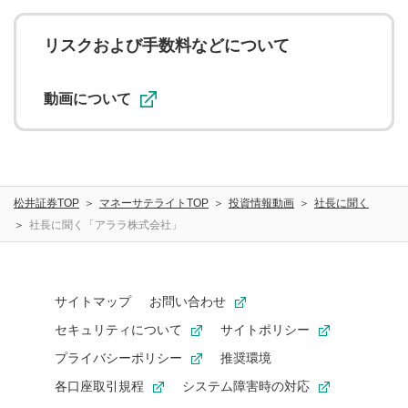
の他の著作権法上の全権利を当社に対して無償で利用する
ことを承諾したものとします。また、利用者は、コメント
に関する著作者人格権を行使しないことに同意します。利
リスクおよび手数料などについて
用者が投稿したコメントは、当社サービスの広告・宣伝、
利用促進の目的で、印刷物・WEBサイト・SNS等に掲載す
ることがあります。
動画について
松井証券TOP
マネーサテライトTOP
投資情報動画
社長に聞く
社長に聞く「アララ株式会社」
サイトマップ
お問い合わせ
セキュリティについて
サイトポリシー
プライバシーポリシー
推奨環境
各口座取引規程
システム障害時の対応