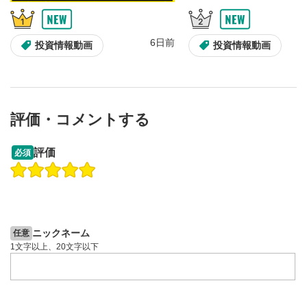
6日前
投資情報動画
投資情報動画
評価・コメントする
13:33
14:57
評価
必須
操作説明動画
投資情報動画
操作説明動画
2ヶ月前
6日前
投資情報動画
ニックネーム
任意
1文字以上、20文字以下